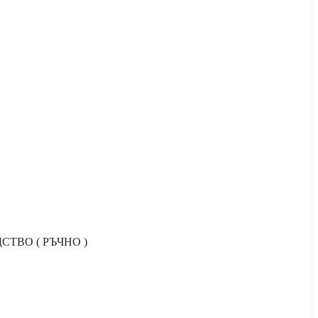
ТВО ( РЪЧНО )