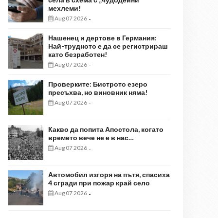
мехлеми!
Aug 07 2026
-
Нашенец и дертове в Германия:
Най-трудното е да се регистрираш
като безработен!
Aug 07 2026
-
Проверките: Бистрото езеро
пресъхва, но виновник няма!
Aug 07 2026
-
Какво да попита Апостола, когато
времето вече не е в нас…
Aug 07 2026
-
Автомобил изгоря на пътя, спасиха
4 сгради при пожар край село
Aug 07 2026
-