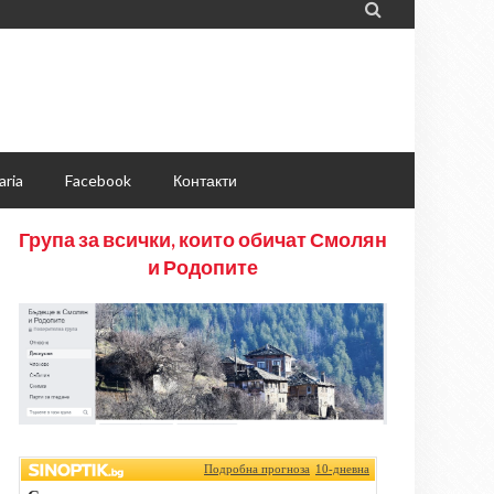

aria
Facebook
Контакти
Група за всички, които обичат Смолян
и Родопите