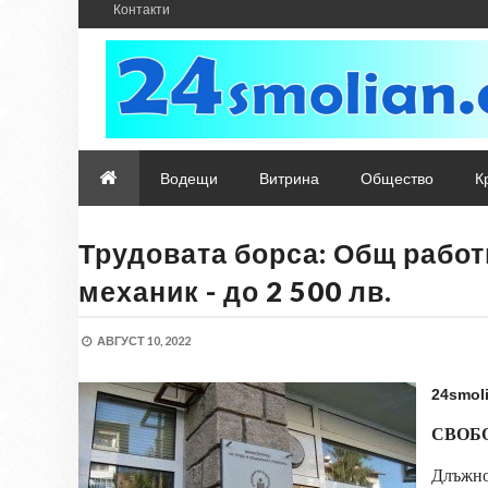
Контакти
Водещи
Витрина
Общество
К
Трудовата борса: Общ работн
механик - до 2 500 лв.
АВГУСТ 10, 2022
24smol
СВОБ
Длъжн