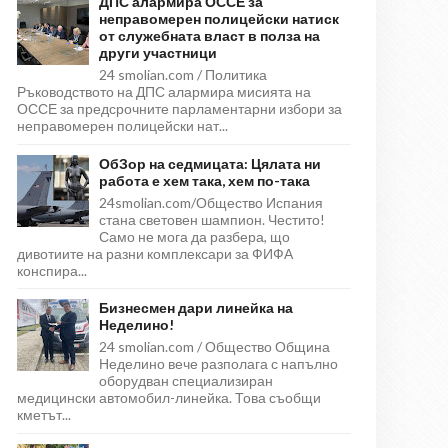
ДПС алармира ОССЕ за
неправомерен полицейски натиск
от служебната власт в полза на
други участници
24 smolian.com / Политика
Ръководството на ДПС алармира мисията на
ОССЕ за предсрочните парламентарни избори за
неправомерен полицейски нат...
ОбЗор на седмицата: Цялата ни
работа е хем така, хем по-така
24smolian.com/Общество Испания
стана световен шампион. Честито!
Само не мога да разбера, що
дивотиите на разни комплексари за ФИФА
конспира...
Бизнесмен дари линейка на
Неделино!
24 smolian.com / Общество Община
Неделино вече разполага с напълно
оборудван специализиран
медицински автомобил-линейка. Това съобщи
кметът...