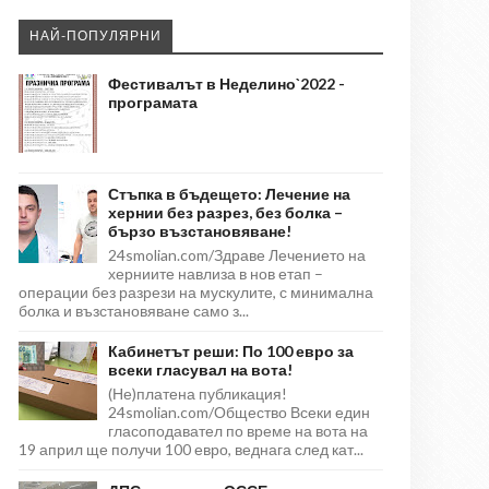
НАЙ-ПОПУЛЯРНИ
Фестивалът в Неделино`2022 -
програмата
Стъпка в бъдещето: Лечение на
хернии без разрез, без болка –
бързо възстановяване!
24smolian.com/Здраве Лечението на
херниите навлиза в нов етап –
операции без разрези на мускулите, с минимална
болка и възстановяване само з...
Кабинетът реши: По 100 евро за
всеки гласувал на вота!
(Не)платена публикация!
24smolian.com/Общество Всеки един
гласоподавател по време на вота на
19 април ще получи 100 евро, веднага след кат...