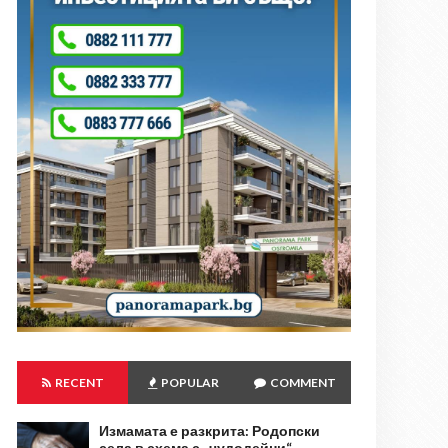
RECENT
POPULAR
COMMENT
Измамата е разкрита: Родопски
села в схема с „чудодейни“