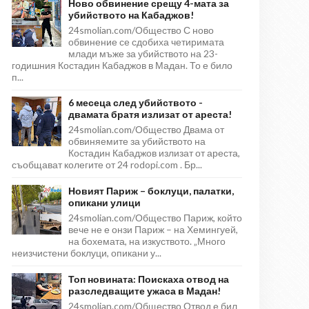
Ново обвинение срещу 4-мата за
убийството на Кабаджов!
24smolian.com/Общество С ново
обвинение се сдобиха четиримата
млади мъже за убийството на 23-
годишния Костадин Кабаджов в Мадан. То е било
п...
6 месеца след убийството -
двамата братя излизат от ареста!
24smolian.com/Общество Двама от
обвиняемите за убийството на
Костадин Кабаджов излизат от ареста,
съобщават колегите от 24 rodopi.com . Бр...
Новият Париж – боклуци, палатки,
опикани улици
24smolian.com/Общество Париж, който
вече не е онзи Париж – на Хемингуей,
на бохемата, на изкуството. „Много
неизчистени боклуци, опикани у...
Топ новината: Поискаха отвод на
разследващите ужаса в Мадан!
24smolian.com/Общество Отвод е бил