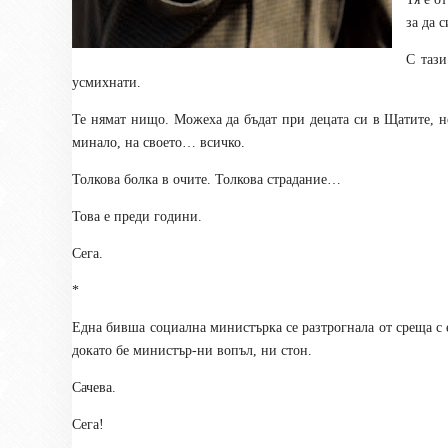
за да 
С тази
усмихнати.
Те нямат нищо. Можеха да бъдат при децата си в Щатите, но
минало, на своето… всичко.
Толкова болка в очите. Толкова страдание…
Това е преди години.
Сега.
*
Една бивша социална министърка се разтрогнала от среща с
докато бе министър-ни вопъл, ни стон.
Сачева.
Сега!