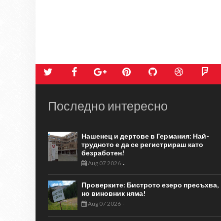
Последно интересно
Нашенец и дертове в Германия: Най-
трудното е да се регистрираш като
безработен!
Aug 07 2026
-
Проверките: Бистрото езеро пресъхва,
но виновник няма!
Aug 07 2026
-