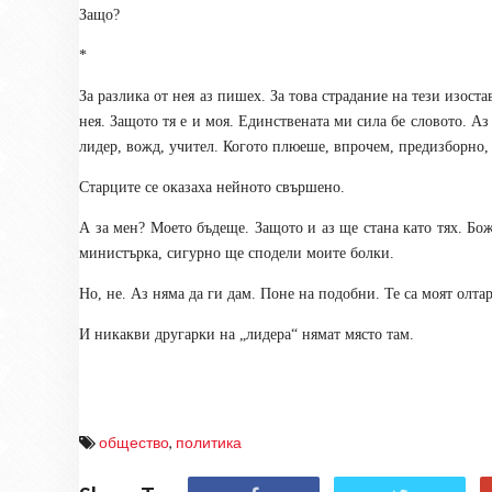
Защо?
*
За разлика от нея аз пишех. За това страдание на тези изост
нея. Защото тя е и моя. Единствената ми сила бе словото. Аз
лидер, вожд, учител. Когото плюеше, впрочем, предизборно,
Старците се оказаха нейното свършено.
А за мен? Моето бъдеще. Защото и аз ще стана като тях. Бож
министърка, сигурно ще сподели моите болки.
Но, не. Аз няма да ги дам. Поне на подобни. Те са моят олтар
И никакви другарки на „лидера“ нямат място там.
общество
,
политика