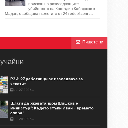
поискан на разследващите
убийството на Костадин Кабаджов в
Мадан, съобщават колегите от 24 rodopi.com . ...
Пишете ни
учайни
РЗИ: 97 работници се изследваха за
хепатит
Jul 27 2026
-
„Егати държавата, щом Шишков е
министър“: Където стъпи Иван – времето
спира!
Jul 28 2026
-