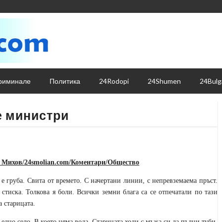
риминале
Политика
24Rodopi
24Shumen
24Bulg
е министри
 Михов/24smolian.com/Коментари/Общество
 е груба. Свита от времето. С начертани линии, с непревземаема пръст.
 стиска. Толкова я боли. Всички земни блага са се отпечатали по тази
а старицата.
т едно село. В което няма вода. Старицата ходи с мъжа си да пълни туби,