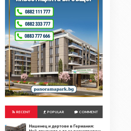
RECENT
POPULAR
COMMENT
Нашенец и дертове в Германия:
Най-трудното е да се регистрираш