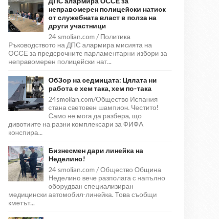
ДПС алармира ОССЕ за
неправомерен полицейски натиск
от служебната власт в полза на
други участници
24 smolian.com / Политика
Ръководството на ДПС алармира мисията на
ОССЕ за предсрочните парламентарни избори за
неправомерен полицейски нат...
ОбЗор на седмицата: Цялата ни
работа е хем така, хем по-така
24smolian.com/Общество Испания
стана световен шампион. Честито!
Само не мога да разбера, що
дивотиите на разни комплексари за ФИФА
конспира...
Бизнесмен дари линейка на
Неделино!
24 smolian.com / Общество Община
Неделино вече разполага с напълно
оборудван специализиран
медицински автомобил-линейка. Това съобщи
кметът...