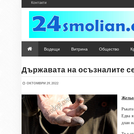
Контакти
Водещи
Витрина
Общество
К
Държавата на осъзналите с
ОКТОМВРИ 29, 2022
Жельо
Ръката
Едва я
длан н
Тя е о