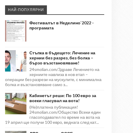
НАЙ-ПОПУЛЯРНИ
Фестивалът в Неделино`2022 -
програмата
Стъпка в бъдещето: Лечение на
хернии без разрез, без болка –
бързо възстановяване!
24smolian.com/Здраве Лечението на
херниите навлиза в нов етап –
операции без разрези на мускулите, с минимална
болка и възстановяване само з...
Кабинетът реши: По 100 евро за
всеки гласувал на вота!
(Не)платена публикация!
24smolian.com/Общество Всеки един
гласоподавател по време на вота на
19 април ще получи 100 евро, веднага след кат...