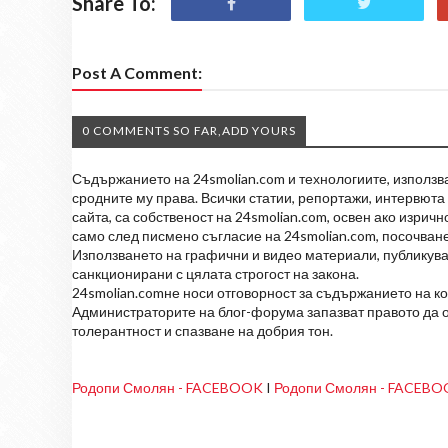
Share To:
Post A Comment:
0 COMMENTS SO FAR,ADD YOURS
Съдържанието на 24smolian.com и технологиите, използван
сродните му права. Всички статии, репортажи, интервюта 
сайта, са собственост на 24smolian.com, освен ако изрич
само след писмено съгласие на 24smolian.com, посочване
Използването на графични и видео материали, публикува
санкционирани с цялата строгост на закона.
24smolian.comне носи отговорност за съдържанието на к
Администраторите на блог-форума запазват правото да о
толерантност и спазване на добрия тон.
Родопи Смолян - FACEBOOK
I
Родопи Смолян - FACEB