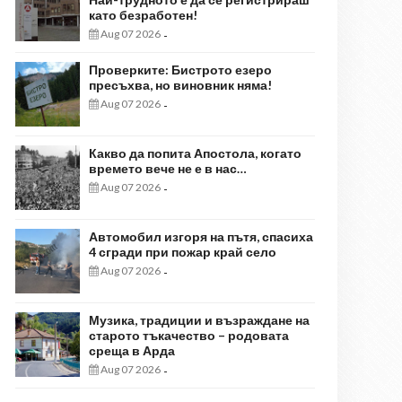
като безработен!
Aug 07 2026
-
Проверките: Бистрото езеро
пресъхва, но виновник няма!
Aug 07 2026
-
Какво да попита Апостола, когато
времето вече не е в нас…
Aug 07 2026
-
Автомобил изгоря на пътя, спасиха
4 сгради при пожар край село
Aug 07 2026
-
Музика, традиции и възраждане на
старото тъкачество – родовата
среща в Арда
Aug 07 2026
-