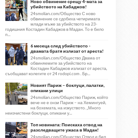
Ново обвинение срещу 4-мата за
убийството на Кабаджов!
24smolian.com/Общество С ново
обвинение се сдобиха четиримата
млади мъже за убийството на 23-
годишния Костадин Кабаджов в Мадан. То е било
п...
6 месеца след убийството -
двамата братя излизат от ареста!
24smolian.com/Общество Двама от
обвиняемите за убийството на
Костадин Кабаджов излизат от ареста,
съобщават колегите от 24 rodopi.com . Бр...
Новият Париж – боклуци, палатки,
опикани улици
24smolian.com/Общество Париж, който
вече не е онзи Париж – на Хемингуей,
на бохемата, на изкуството. „Много
неизчистени боклуци, опикани у...
Топ новината: Поискаха отвод на
разследващите ужаса в Мадан!
24smolian.com/Общество Отвод е бил