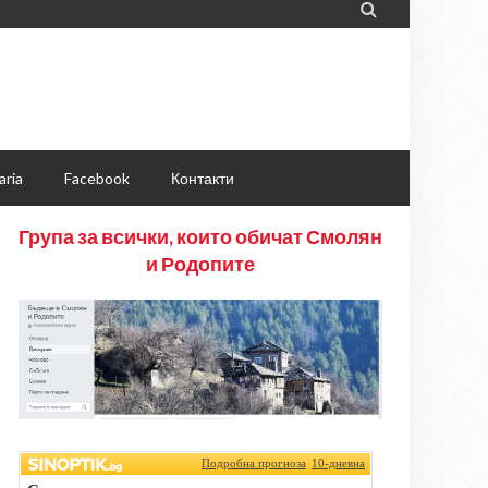

aria
Facebook
Контакти
Група за всички, които обичат Смолян
и Родопите