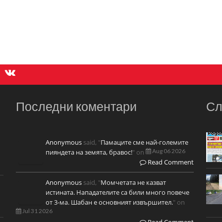
Последни коментари
Сл
Anonymous
said, "
Памаците сме най-големите
Aug 06 2026
пияндета на земята, бравос!
" on
Read Comment
Anonymous
said, "
Момчетата не казват
истината. Нападателите са били много повече
от 3-ма. Шабан е основният извършител.
" on
Jul 31 2026