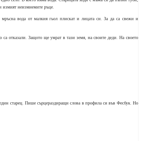
си измият неизмиемите ръце.
 мръсна вода от малкия гьол плискат и лицата си. За да са свежи и
 са отказали. Защото ще умрат в тази земя, на своите деди. На своето
 един старец. Пише сърцераздиращи слова в профила си във Фесбук. Но