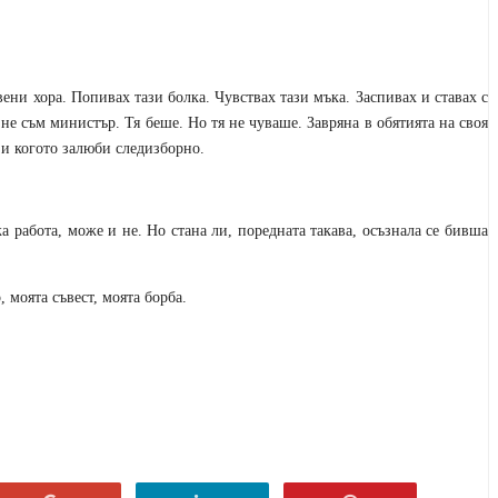
авени хора. Попивах тази болка. Чувствах тази мъка. Заспивах и ставах с
 не съм министър. Тя беше. Но тя не чуваше. Завряна в обятията на своя
 и когото залюби следизборно.
а работа, може и не. Но стана ли, поредната такава, осъзнала се бивша
, моята съвест, моята борба.