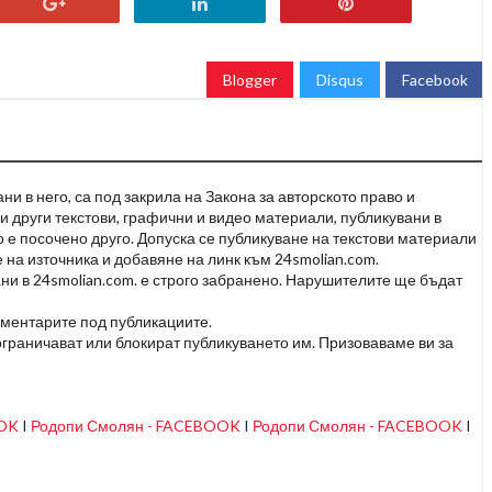
Blogger
Disqus
Facebook
и в него, са под закрила на Закона за авторското право и
и други текстови, графични и видео материали, публикувани в
но е посочено друго. Допуска се публикуване на текстови материали
 на източника и добавяне на линк към 24smolian.com.
ни в 24smolian.com. е строго забранено. Нарушителите ще бъдат
оментарите под публикациите.
граничават или блокират публикуването им. Призоваваме ви за
OOK
I
Родопи Смолян - FACEBOOK
I
Родопи Смолян - FACEBOOK
I