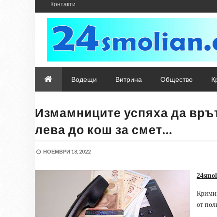
Контакти
Водещи
Витрина
Общество
К
Измамниците успяха да врът
лева до кош за смет…
НОЕМВРИ 18, 2022
24smo
Крими
от пол