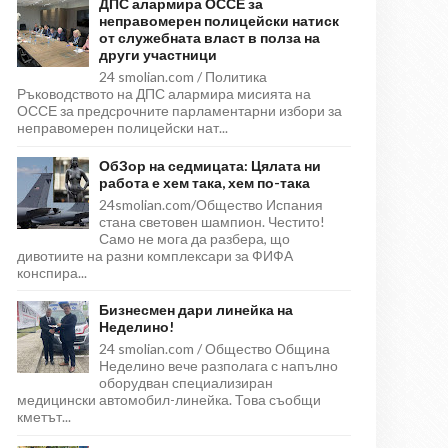
ДПС алармира ОССЕ за
неправомерен полицейски натиск
от служебната власт в полза на
други участници
24 smolian.com / Политика
Ръководството на ДПС алармира мисията на
ОССЕ за предсрочните парламентарни избори за
неправомерен полицейски нат...
ОбЗор на седмицата: Цялата ни
работа е хем така, хем по-така
24smolian.com/Общество Испания
стана световен шампион. Честито!
Само не мога да разбера, що
дивотиите на разни комплексари за ФИФА
конспира...
Бизнесмен дари линейка на
Неделино!
24 smolian.com / Общество Община
Неделино вече разполага с напълно
оборудван специализиран
медицински автомобил-линейка. Това съобщи
кметът...