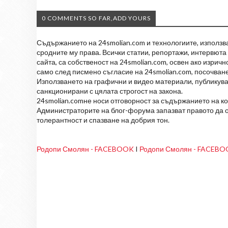
0 COMMENTS SO FAR,ADD YOURS
Съдържанието на 24smolian.com и технологиите, използван
сродните му права. Всички статии, репортажи, интервюта 
сайта, са собственост на 24smolian.com, освен ако изрич
само след писмено съгласие на 24smolian.com, посочване
Използването на графични и видео материали, публикува
санкционирани с цялата строгост на закона.
24smolian.comне носи отговорност за съдържанието на к
Администраторите на блог-форума запазват правото да о
толерантност и спазване на добрия тон.
Родопи Смолян - FACEBOOK
I
Родопи Смолян - FACEB