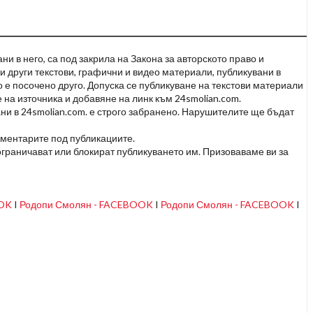
и в него, са под закрила на Закона за авторското право и
и други текстови, графични и видео материали, публикувани в
но е посочено друго. Допуска се публикуване на текстови материали
 на източника и добавяне на линк към 24smolian.com.
ни в 24smolian.com. е строго забранено. Нарушителите ще бъдат
оментарите под публикациите.
граничават или блокират публикуването им. Призоваваме ви за
OOK
I
Родопи Смолян - FACEBOOK
I
Родопи Смолян - FACEBOOK
I