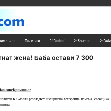
риминале
Политика
24Rodopi
24Shumen
24Bulg
нат жена! Баба остави 7 300
lian.com/Криминале
налисти в Смолян
разследват извършена телефонна измама
, съобщиха
ицията
.