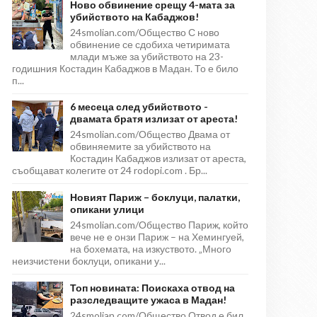
Ново обвинение срещу 4-мата за
убийството на Кабаджов!
24smolian.com/Общество С ново
обвинение се сдобиха четиримата
млади мъже за убийството на 23-
годишния Костадин Кабаджов в Мадан. То е било
п...
6 месеца след убийството -
двамата братя излизат от ареста!
24smolian.com/Общество Двама от
обвиняемите за убийството на
Костадин Кабаджов излизат от ареста,
съобщават колегите от 24 rodopi.com . Бр...
Новият Париж – боклуци, палатки,
опикани улици
24smolian.com/Общество Париж, който
вече не е онзи Париж – на Хемингуей,
на бохемата, на изкуството. „Много
неизчистени боклуци, опикани у...
Топ новината: Поискаха отвод на
разследващите ужаса в Мадан!
24smolian.com/Общество Отвод е бил