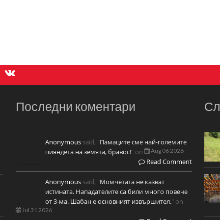
Последни коментари
Сл
Anonymous
said, "
Памаците сме най-големите
Aug 06 2026
пияндета на земята, бравос!
" on
Read Comment
Anonymous
said, "
Момчетата не казват
истината. Нападателите са били много повече
от 3-ма. Шабан е основният извършител.
" on
Jul 31 2026