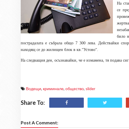
На ст
се пр
прове
жертва
незаб
било 
пострадалата е събрала общо 7 300 лева. Действайки спо
находящ се до жилищен блок в кв.“Устово“.
На следващия ден, осъзнавайки, че е измамена, тя подава си
Водещи
,
криминале
,
общество
,
slider
Share To:
Post A Comment: