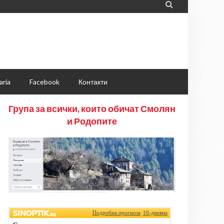

aria
Facebook
Контакти
Група за всички, които обичат Смолян
и Родопите