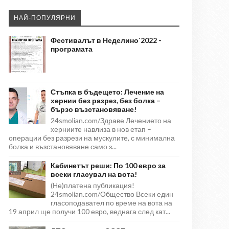
НАЙ-ПОПУЛЯРНИ
Фестивалът в Неделино`2022 -
програмата
Стъпка в бъдещето: Лечение на
хернии без разрез, без болка –
бързо възстановяване!
24smolian.com/Здраве Лечението на
херниите навлиза в нов етап –
операции без разрези на мускулите, с минимална
болка и възстановяване само з...
Кабинетът реши: По 100 евро за
всеки гласувал на вота!
(Не)платена публикация!
24smolian.com/Общество Всеки един
гласоподавател по време на вота на
19 април ще получи 100 евро, веднага след кат...