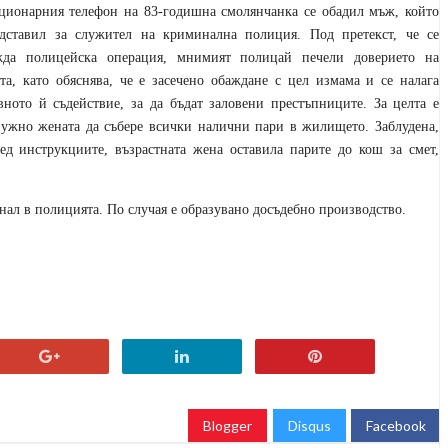
ационарния телефон на
83-годишна смолянчанка се обадил мъж, който
едставил за служител на криминална полиция. Под претекст, че се
жда полицейска операция, мнимият полицай печели доверието на
та, като обяснява, че е засечено обаждане с цел измама и се налага
авното
й
съдействие, за да бъдат заловени престъпниците. За целта е
нужно
жената
да събере всички налични пари в жилището. Заблудена,
ред инструкциите
,
възрастната жена оставила парите до кош за смет,
гнал в полицията. По случая е образувано досъдебно производство.
Blogger
Disqus
Facebook