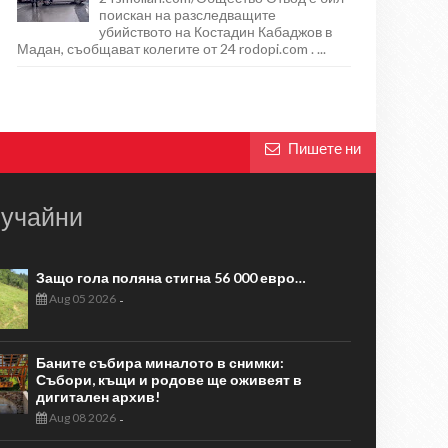
поискан на разследващите
убийството на Костадин Кабаджов в
Мадан, съобщават колегите от 24 rodopi.com . ...
Пишете ни
учайни
Защо гола поляна стигна 56 000 евро…
Aug 05 2026
-
Баните събира миналото в снимки:
Събори, къщи и родове ще оживеят в
дигитален архив!
Aug 08 2026
-