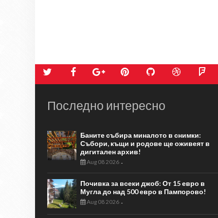
Последно интересно
Баните събира миналото в снимки:
Събори, къщи и родове ще оживеят в
дигитален архив!
Aug 08 2026
-
Почивка за всеки джоб: От 15 евро в
Мугла до над 500 евро в Пампорово!
Aug 08 2026
-