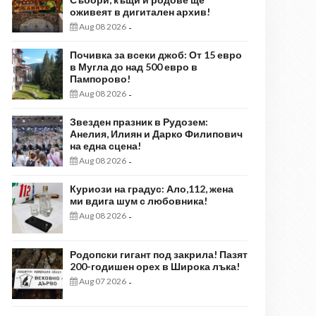
оживеят в дигитален архив!
Aug 08 2026
-
Почивка за всеки джоб: От 15 евро
в Мугла до над 500 евро в
Пампорово!
Aug 08 2026
-
Звезден празник в Рудозем:
Анелия, Илиян и Дарко Филипович
на една сцена!
Aug 08 2026
-
Куриози на градус: Ало,112, жена
ми вдига шум с любовника!
Aug 08 2026
-
Родопски гигант под закрила! Пазят
200-годишен орех в Широка лъка!
Aug 07 2026
-