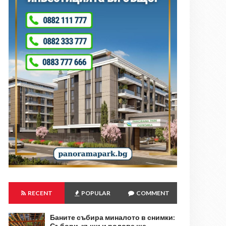
RECENT
POPULAR
COMMENT
Баните събира миналото в снимки:
Събори, къщи и родове ще