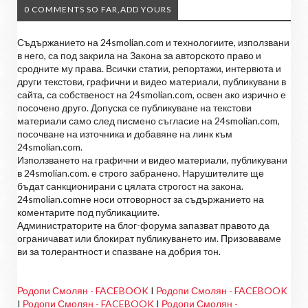
0 COMMENTS SO FAR,ADD YOURS
Съдържанието на 24smolian.com и технологиите, използвани
в него, са под закрила на Закона за авторското право и
сродните му права. Всички статии, репортажи, интервюта и
други текстови, графични и видео материали, публикувани в
сайта, са собственост на 24smolian.com, освен ако изрично е
посочено друго. Допуска се публикуване на текстови
материали само след писмено съгласие на 24smolian.com,
посочване на източника и добавяне на линк към
24smolian.com.
Използването на графични и видео материали, публикувани
в 24smolian.com. е строго забранено. Нарушителите ще
бъдат санкционирани с цялата строгост на закона.
24smolian.comне носи отговорност за съдържанието на
коментарите под публикациите.
Администраторите на блог-форума запазват правото да
ограничават или блокират публикуването им. Призоваваме
ви за толерантност и спазване на добрия тон.
Родопи Смолян - FACEBOOK
I
Родопи Смолян - FACEBOOK
I
Родопи Смолян - FACEBOOK
I
Родопи Смолян -