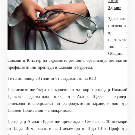
.com/
Здраве
Здравната
инспекци
я, в
партньорс
тво с
Община
Смолян и Клъстер на здравните региони, организира безплатни
профилактични прегледи в Смолян и Рудозем.
Те са по повод 70 години от създаването на РЗИ.
Прегледите ще бъдат извършени от чл. кор. проф. д-р Николай
Цанков – дерматолог, проф. д-р Атанас Щерев - акушер-
гинеколог и специалист по репродуктивно здраве, и доц. д-р
Пламен Попиванов – ендокринолог.
Проф. д-р Атанас Щерев ще преглежда в Смолян на 30 ноември
от 13 да 18 ч., както и на 1 декември от 8 до 13 ч. Проф. д-р