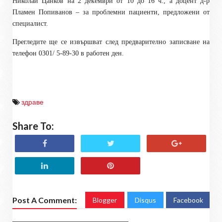
Николай Цанков на 2 декември от 10 до 16 ч., а доцент д-р
Пламен Попиванов – за проблемни пациенти, предложени от
специалист.
Прегледите ще се извършват след предварително записване на
телефон 0301/ 5-89-30 в работен ден.
здраве
Share To:
Post A Comment:
Blogger
Disqus
Facebook