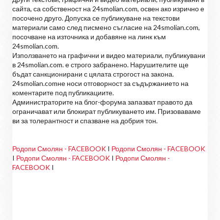
сайта, са собственост на 24smolian.com, освен ако изрично е
посочено друго. Допуска се публикуване на текстови
материали само след писмено съгласие на 24smolian.com,
посочване на източника и добавяне на линк към
24smolian.com.
Използването на графични и видео материали, публикувани
в 24smolian.com. е строго забранено. Нарушителите ще
бъдат санкционирани с цялата строгост на закона.
24smolian.comне носи отговорност за съдържанието на
коментарите под публикациите.
Администраторите на блог-форума запазват правото да
ограничават или блокират публикуването им. Призоваваме
ви за толерантност и спазване на добрия тон.
Родопи Смолян - FACEBOOK
I
Родопи Смолян - FACEBOOK
I
Родопи Смолян - FACEBOOK
I
Родопи Смолян -
FACEBOOK
I