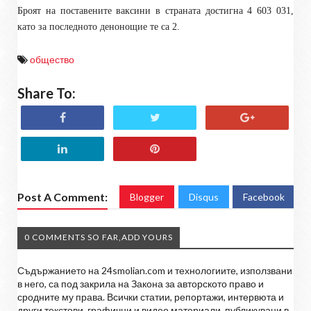
Броят на поставените ваксини в страната достигна 4 603 031,
като за последното денонощие те са 2.
общество
Share To:
Post A Comment:
Blogger
Disqus
Facebook
0 COMMENTS SO FAR,ADD YOURS
Съдържанието на 24smolian.com и технологиите, използвани
в него, са под закрила на Закона за авторското право и
сродните му права. Всички статии, репортажи, интервюта и
други текстови, графични и видео материали, публикувани в