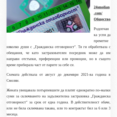
24smolian
.com/
Общество
Родопчан
ка успя да
преметне
няколко души с „Гражданска отговорност“. Тя ги обработвала с
обещания, че като застрахователен посредник може да им
направи отстъпки, преференции или промоции, но в същото
време прибирала част от парите за себе си.
Схемата действала от август до декември 2021-ва година в
Смолян.
Жената увещавала потърпевшите да платят еднократно по-малки
суми за сключването на задължителна застраховка „Гражданска
отговорност“ за срок от една година. В действителност обаче,
или не била сключвана такава, или то контрактът бил за 6 или 3
месеца.