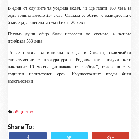
В един от случаите тя убедила водач, че ще плати 160 лева за
една година вместо 234 лева. Оказала се обаче, че валидността е
6 месеца, а внесената сума била 120 лева.
Петима души общо били изгорели по схемата, а жената
прибрала 583 лева.
Тя се призна за виновна в съда в Смолян, сключвайки
споразумение с прокуратурата. Родопчанката получи като
наказание 10 месеца „лишаване от свобода“, отложено с 3-
годишен изпитателен срок. Имуществените вреди били
възстановени.
общество
Share To: