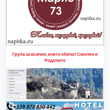
Група за всички, които обичат Смолян и
Родопите