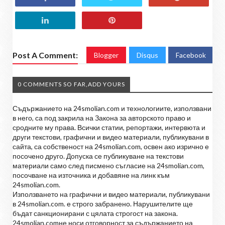
Post A Comment:
Blogger
Disqus
Facebook
0 COMMENTS SO FAR,ADD YOURS
Съдържанието на 24smolian.com и технологиите, използвани
в него, са под закрила на Закона за авторското право и
сродните му права. Всички статии, репортажи, интервюта и
други текстови, графични и видео материали, публикувани в
сайта, са собственост на 24smolian.com, освен ако изрично е
посочено друго. Допуска се публикуване на текстови
материали само след писмено съгласие на 24smolian.com,
посочване на източника и добавяне на линк към
24smolian.com.
Използването на графични и видео материали, публикувани
в 24smolian.com. е строго забранено. Нарушителите ще
бъдат санкционирани с цялата строгост на закона.
24smolian.comне носи отговорност за съдържанието на