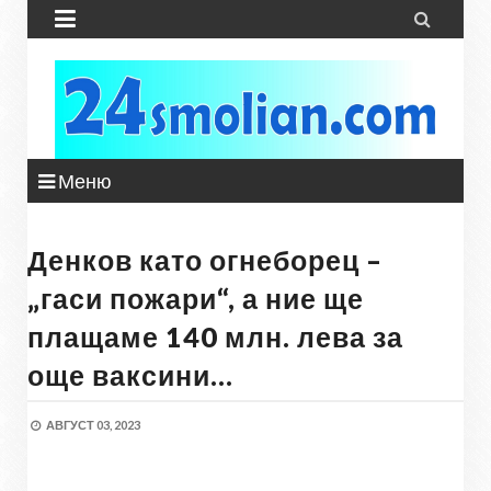


Меню
Денков като огнеборец –
„гаси пожари“, а ние ще
плащаме 140 млн. лева за
още ваксини…
АВГУСТ 03, 2023