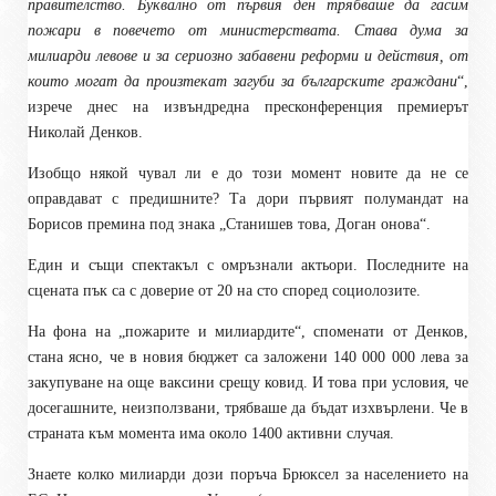
правителство. Буквално от първия ден трябваше да гасим
пожари в повечето от министерствата. Става дума за
милиарди левове и за сериозно забавени реформи и действия, от
които могат да произтекат загуби за българските граждани
“,
изрече днес на извъндредна пресконференция премиерът
Николай Денков.
Изобщо някой чувал ли е до този момент новите да не се
оправдават с предишните? Та дори първият полумандат на
Борисов премина под знака „Станишев това, Доган онова“.
Един и същи спектакъл с омръзнали актьори. Последните на
сцената пък са с доверие от 20 на сто според социолозите.
На фона на „пожарите и милиардите“, споменати от Денков,
стана ясно, че в новия бюджет са заложени 140 000 000 лева за
закупуване на още ваксини срещу ковид. И това при условия, че
досегашните, неизползвани, трябваше да бъдат изхвърлени. Че в
страната към момента има около 1400 активни случая.
Знаете колко милиарди дози поръча Брюксел за населението на