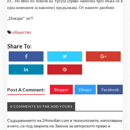
ЕС. Но явно по повеля на Урсула (пряко замесена чрез мъжа си в
една компания за ваксини) продължава. От нашите джобове.
„Пожари“ ли?!
общество
Share To:
Post A Comment:
Blogger
Disqus
Facebook
0 COMMENTS SO FAR,ADD YOURS
Съдържанието на 24smolian.com и технологиите, използвани
в него, са под закрила на Закона за авторското право и