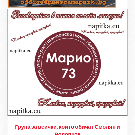
Група за всички, които обичат Смолян и
Родопите