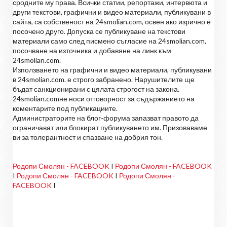
сродните му права. Всички статии, репортажи, интервюта и
други текстови, графични и видео материали, публикувани в
сайта, са собственост на 24smolian.com, освен ако изрично е
посочено друго. Допуска се публикуване на текстови
материали само след писмено съгласие на 24smolian.com,
посочване на източника и добавяне на линк към
24smolian.com.
Използването на графични и видео материали, публикувани
в 24smolian.com. е строго забранено. Нарушителите ще
бъдат санкционирани с цялата строгост на закона.
24smolian.comне носи отговорност за съдържанието на
коментарите под публикациите.
Администраторите на блог-форума запазват правото да
ограничават или блокират публикуването им. Призоваваме
ви за толерантност и спазване на добрия тон.
Родопи Смолян - FACEBOOK
I
Родопи Смолян - FACEBOOK
I
Родопи Смолян - FACEBOOK
I
Родопи Смолян -
FACEBOOK
I