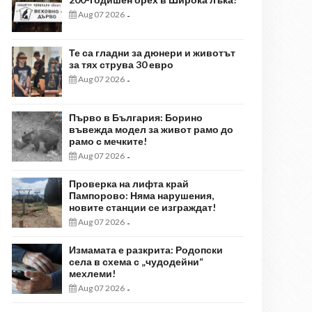
Aug 07 2026
-
Те са гладни за дюнери и животът
за тях струва 30 евро
Aug 07 2026
-
Първо в България: Борино
въвежда модел за живот рамо до
рамо с мечките!
Aug 07 2026
-
Проверка на лифта край
Пампорово: Няма нарушения,
новите станции се изграждат!
Aug 07 2026
-
Измамата е разкрита: Родопски
села в схема с „чудодейни“
мехлеми!
Aug 07 2026
-