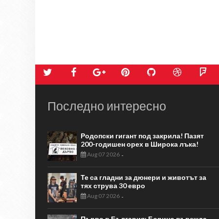
Последно интересно
Родопски гигант под закрила! Пазят
200-годишен орех в Широка лъка!
Aug 07 2026
-
Те са гладни за дюнери и животът за
тях струва 30 евро
Aug 07 2026
-
Първо в България: Борино въвежда