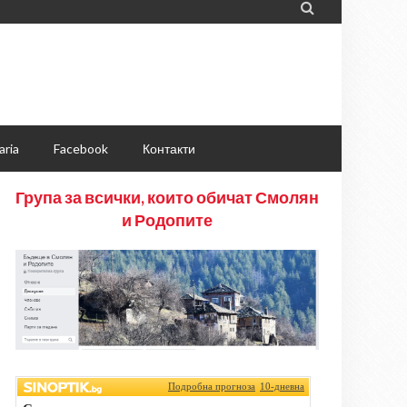

aria
Facebook
Контакти
Група за всички, които обичат Смолян
и Родопите