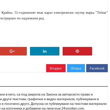
о Крайна. 51-годишният мъж карал електрически скутер марка "Telstar"
егистрирано по надлежния ред.
Blogger
Disqus
Facebook
и в него, са под закрила на Закона за авторското право и
и други текстови, графични и видео материали, публикувани в
но е посочено друго. Допуска се публикуване на текстови материали
 на източника и добавяне на линк към 24smolian.com.