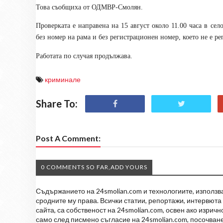
Това съобщиха от ОДМВР-Смолян.
Проверката е направена на 15 август около 11.00 часа в сел
без номер на рама и без регистрационен номер, което не е р
Работата по случая продължава.
криминале
Share To:
Post A Comment:
0 COMMENTS SO FAR,ADD YOURS
Съдържанието на 24smolian.com и технологиите, използван
сродните му права. Всички статии, репортажи, интервюта 
сайта, са собственост на 24smolian.com, освен ако изрич
само след писмено съгласие на 24smolian.com, посочване