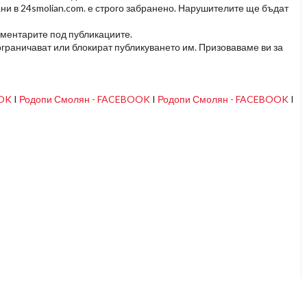
ни в 24smolian.com. е строго забранено. Нарушителите ще бъдат
оментарите под публикациите.
граничават или блокират публикуването им. Призоваваме ви за
OOK
I
Родопи Смолян - FACEBOOK
I
Родопи Смолян - FACEBOOK
I