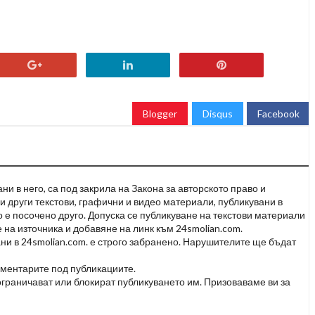
Blogger
Disqus
Facebook
и в него, са под закрила на Закона за авторското право и
и други текстови, графични и видео материали, публикувани в
но е посочено друго. Допуска се публикуване на текстови материали
 на източника и добавяне на линк към 24smolian.com.
ни в 24smolian.com. е строго забранено. Нарушителите ще бъдат
оментарите под публикациите.
граничават или блокират публикуването им. Призоваваме ви за