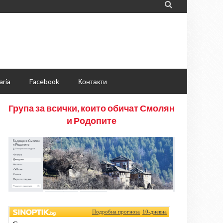

aria
Facebook
Контакти
Група за всички, които обичат Смолян
и Родопите