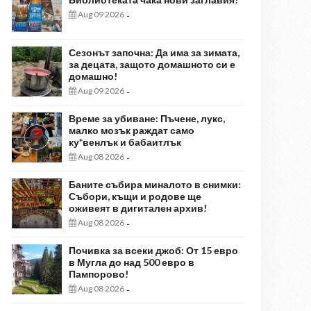
Aug 09 2026
-
Сезонът започна: Да има за зимата,
за децата, защото домашното си е
домашно!
Aug 09 2026
-
Време за убиване: Пъчене, лукс,
малко мозък раждат само
ку*венлък и бабаитлък
Aug 08 2026
-
Баните събира миналото в снимки:
Събори, къщи и родове ще
оживеят в дигитален архив!
Aug 08 2026
-
Почивка за всеки джоб: От 15 евро
в Мугла до над 500 евро в
Пампорово!
Aug 08 2026
-