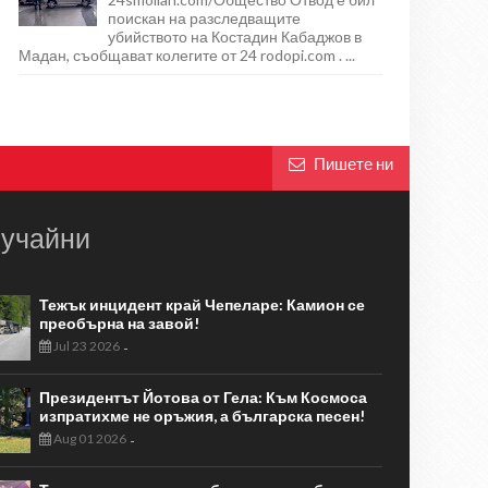
поискан на разследващите
убийството на Костадин Кабаджов в
Мадан, съобщават колегите от 24 rodopi.com . ...
Пишете ни
учайни
Тежък инцидент край Чепеларе: Камион се
преобърна на завой!
Jul 23 2026
-
Президентът Йотова от Гела: Към Космоса
изпратихме не оръжия, а българска песен!
Aug 01 2026
-