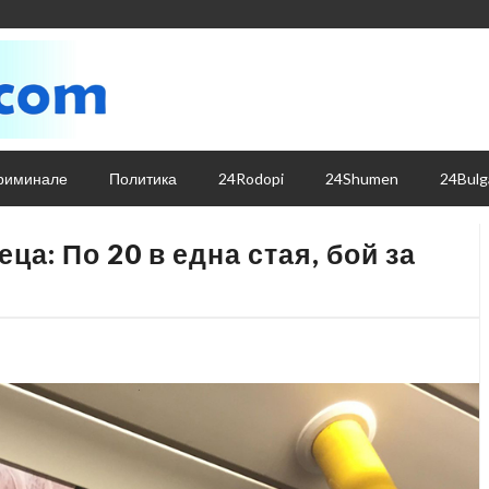
риминале
Политика
24Rodopi
24Shumen
24Bulg
ца: По 20 в една стая, бой за