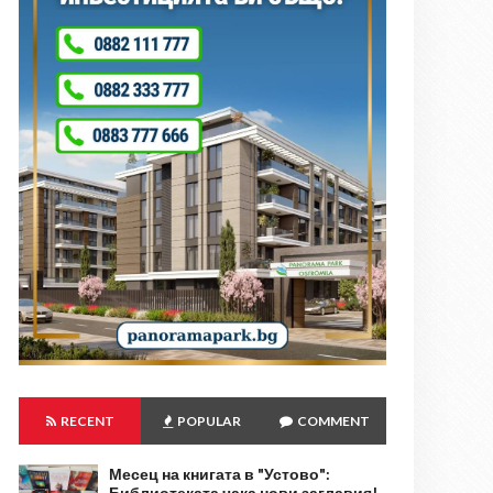
RECENT
POPULAR
COMMENT
Месец на книгата в "Устово":
Библиотеката чака нови заглавия!