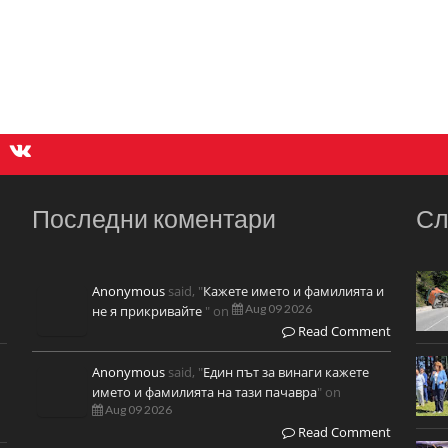
Последни коментари
Сл
Anonymous
said, "
Кажете името и фамилията и
Aug 09 2026
не я прикривайте
" on
Read Comment
Anonymous
said, "
Един път за винаги кажете
името и фамилията на тази пачавра
" on
Aug 09 2026
Read Comment