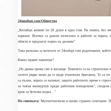
24smolian.com/Общество
„Китайци живеят по 20 души в една стая. На земята, без ле
паркинг. Всички са дошли нелегално и работят за хората, 
обекти и предлагат порно на дискове“.
Това разказва за колегите от 24
rodopi.com родопчанин
, койт
Какво правят нашенци?
„По двама-трима сме в жилище. Повечето са на строителни о
ситито рядко може да се види етнически британец. Те са по
са пълни, хората се наливат, защото работното време е строг
за тежък махмурлук преди работния понеделник“, споделя 
кръв за бутилка водка…“
На снимката:
Мултиетническо и малко странно съчетание. 