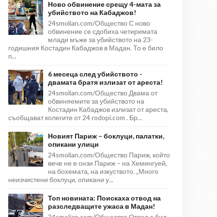
Ново обвинение срещу 4-мата за
убийството на Кабаджов!
24smolian.com/Общество С ново
обвинение се сдобиха четиримата
млади мъже за убийството на 23-
годишния Костадин Кабаджов в Мадан. То е било
п...
6 месеца след убийството -
двамата братя излизат от ареста!
24smolian.com/Общество Двама от
обвиняемите за убийството на
Костадин Кабаджов излизат от ареста,
съобщават колегите от 24 rodopi.com . Бр...
Новият Париж – боклуци, палатки,
опикани улици
24smolian.com/Общество Париж, който
вече не е онзи Париж – на Хемингуей,
на бохемата, на изкуството. „Много
неизчистени боклуци, опикани у...
Топ новината: Поискаха отвод на
разследващите ужаса в Мадан!
24smolian.com/Общество Отвод е бил