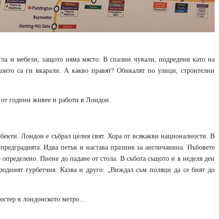
гла и мебели, защото няма място. В спални чували, подредени като на
които са ги вкарали. А какво правят? Обикалят по улици, строителни
о от години живее и работи в Лондон.
бекти. Лондон е събрал целия свят. Хора от всякакви националности. В
 предградията. Идва петък и настава празник за англичанина. Пъбовете
о определено. Пиене до падане от стола. В събота същото и в неделя ден
родният гурбетчия. Казва и друго: „Виждал съм поляци да се бият до
Постер в лондонското метро…