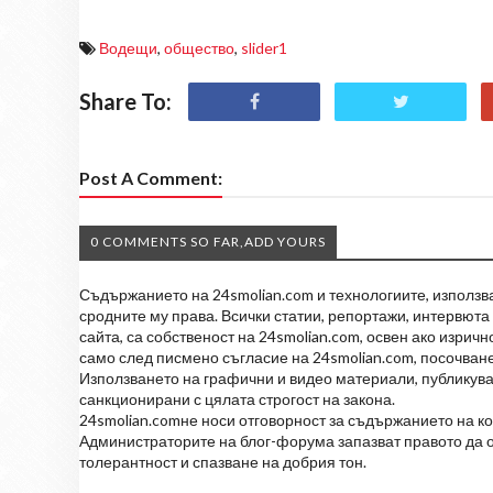
Водещи
,
общество
,
slider1
Share To:
Post A Comment:
0 COMMENTS SO FAR,ADD YOURS
Съдържанието на 24smolian.com и технологиите, използван
сродните му права. Всички статии, репортажи, интервюта 
сайта, са собственост на 24smolian.com, освен ако изрич
само след писмено съгласие на 24smolian.com, посочване
Използването на графични и видео материали, публикува
санкционирани с цялата строгост на закона.
24smolian.comне носи отговорност за съдържанието на к
Администраторите на блог-форума запазват правото да о
толерантност и спазване на добрия тон.