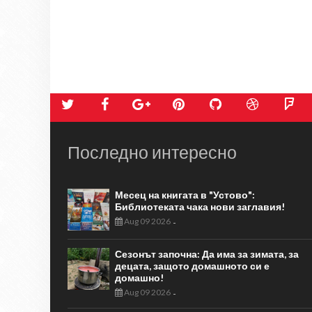
Последно интересно
Месец на книгата в "Устово":
Библиотеката чака нови заглавия!
Aug 09 2026
-
Сезонът започна: Да има за зимата, за
децата, защото домашното си е
домашно!
Aug 09 2026
-