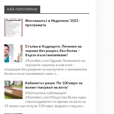
НАЙ-ПОПУЛЯРНИ
Фестивалът в Неделино`2022 -
програмата
Стъпка в бъдещето: Лечение на
хернии без разрез, без болка –
бързо възстановяване!
24smolian.com/Здраве Лечението на
херниите навлиза в нов етап –
операции без разрези на мускулите, с минимална
болка и възстановяване само з...
Кабинетът реши: По 100 евро за
всеки гласувал на вота!
(Не)платена публикация!
24smolian.com/Общество Всеки един
гласоподавател по време на вота на
19 април ще получи 100 евро, веднага след кат...