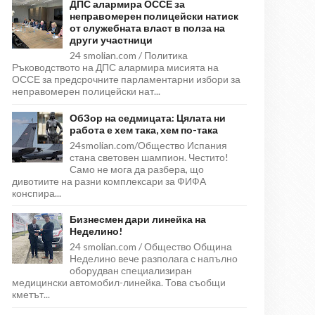
ДПС алармира ОССЕ за
неправомерен полицейски натиск
от служебната власт в полза на
други участници
24 smolian.com / Политика
Ръководството на ДПС алармира мисията на
ОССЕ за предсрочните парламентарни избори за
неправомерен полицейски нат...
ОбЗор на седмицата: Цялата ни
работа е хем така, хем по-така
24smolian.com/Общество Испания
стана световен шампион. Честито!
Само не мога да разбера, що
дивотиите на разни комплексари за ФИФА
конспира...
Бизнесмен дари линейка на
Неделино!
24 smolian.com / Общество Община
Неделино вече разполага с напълно
оборудван специализиран
медицински автомобил-линейка. Това съобщи
кметът...