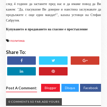
след 4 години да застанете пред нас и да имаме повод да Ви
кажем: "Да, гласувахме Ви доверие и наистина заслужавате да
продължите с още един мандат!", казаха устовци на Стефан
Сабрутев.
Купуването и продаването на гласове е престъпление
политика
Share To:
Post A Comment:
Blogger
Disqus
Facebook
0 COMMENTS SO FAR,ADD YOURS