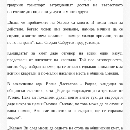
градския транспорт, затрудненият достъп на възрастното
население до социални услуги и много други.
„Знам, че проблемите на Устово са много. И имам план за
действие. Когато човек има желание, намира начини да се
справи, а когато няма желание – намира хиляди причини, за да
не го направи“, каза Стефан Сабрутев пред устовци.
Кандидатът за кмет даде отговор на всеки един казус,
представен от жителите на квартала. Той пое отговорността,
когато бъде избран за кмет, да се отнася с еднакво внимание към
всички квартали и по-малки населени места в община Смолян.
В заключение адв. Елена Даскалова - Радева, кандидат за
общински съветник, каза: „Редица възрожденци са тръгнали от
Устово. Нека си пожелаем духът, който витае тук, да възроди и
даде искра за целия Смолян. Смятам, че това може да се случи с
ваша помощ. Ако сме по-активни и сърцати, ще се справим
заедно“.
„Желаем Ви след месец да седнете на стола на общинския кмет, а