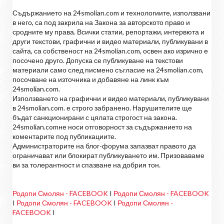
Съдържанието на 24smolian.com и технологиите, използвани
в него, са под закрила на Закона за авторското право и
сродните му права. Всички статии, репортажи, интервюта и
други текстови, графични и видео материали, публикувани в
сайта, са собственост на 24smolian.com, освен ако изрично е
посочено друго. Допуска се публикуване на текстови
материали само след писмено съгласие на 24smolian.com,
посочване на източника и добавяне на линк към
24smolian.com.
Използването на графични и видео материали, публикувани
в 24smolian.com. е строго забранено. Нарушителите ще
бъдат санкционирани с цялата строгост на закона.
24smolian.comне носи отговорност за съдържанието на
коментарите под публикациите.
Администраторите на блог-форума запазват правото да
ограничават или блокират публикуването им. Призоваваме
ви за толерантност и спазване на добрия тон.
Родопи Смолян - FACEBOOK
I
Родопи Смолян - FACEBOOK
I
Родопи Смолян - FACEBOOK
I
Родопи Смолян -
FACEBOOK
I