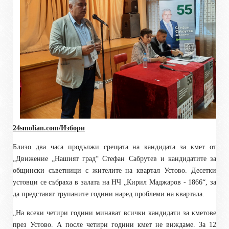
24smolian.com/Избори
Близо два часа продължи срещата на кандидатa за кмет от
„Движение „Нашият град“ Стефан Сабрутев и кандидатите за
общински съветници с жителите на квартал Устово. Десетки
устовци се събраха в залата на НЧ „Кирил Маджаров - 1866“, за
да представят трупаните години наред проблеми на квартала.
„На всеки четири години минават всички кандидати за кметове
през Устово. А после четири години кмет не виждаме. За 12