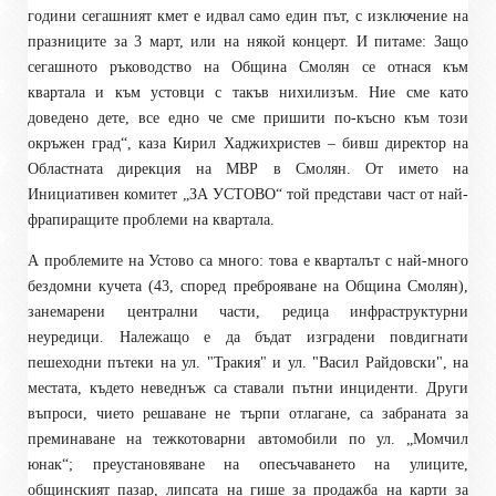
години сегашният кмет е идвал само един път, с изключение на
празниците за 3 март, или на някой концерт. И питаме: Защо
сегашното ръководство на Община Смолян се отнася към
квартала и към устовци с такъв нихилизъм. Ние сме като
доведено дете, все едно че сме пришити по-късно към този
окръжен град“, каза Кирил Хаджихристев – бивш директор на
Областната дирекция на МВР в Смолян. От името на
Инициативен комитет „ЗА УСТОВО“ той представи част от най-
фрапиращите проблеми на квартала.
А проблемите на Устово са много: това е кварталът с най-много
бездомни кучета (43, според преброяване на Община Смолян),
занемарени централни части, редица инфраструктурни
неуредици. Належащо е да бъдат изградени повдигнати
пешеходни пътеки на ул. "Тракия" и ул. "Васил Райдовски", на
местата, където неведнъж са ставали пътни инциденти. Други
въпроси, чието решаване не търпи отлагане, са забраната за
преминаване на тежкотоварни автомобили по ул. „Момчил
юнак“; преустановяване на опесъчаването на улиците,
общинският пазар, липсата на гише за продажба на карти за