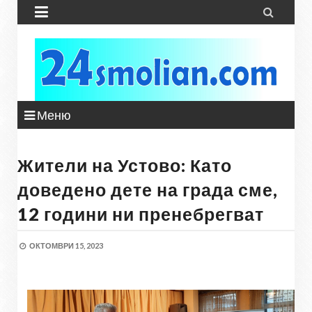


Меню
Жители на Устово: Като
доведено дете на града сме,
12 години ни пренебрегват
ОКТОМВРИ 15, 2023