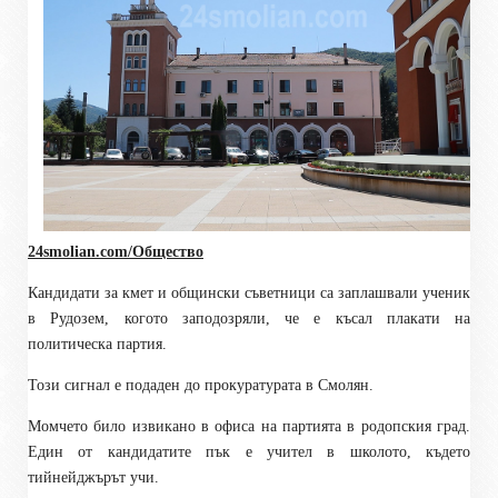
24smolian.com/Общество
Кандидати за кмет и общински съветници са заплашвали ученик
в Рудозем, когото заподозряли, че е късал плакати на
политическа партия.
Този сигнал е подаден до прокуратурата в Смолян.
Момчето било извикано в офиса на партията в родопския град.
Един от кандидатите пък е учител в школото, където
тийнейджърът учи.