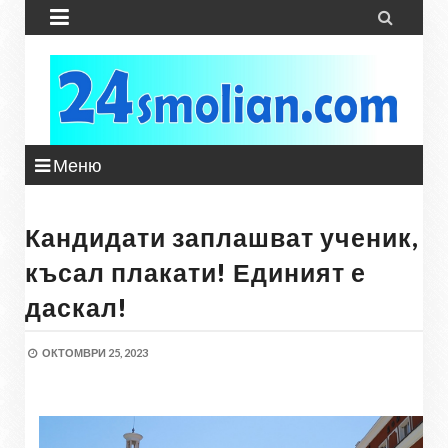


Меню
Кандидати заплашват ученик,
късал плакати! Единият е
даскал!
ОКТОМВРИ 25, 2023