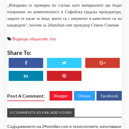
„Извършва се проверка по случая, като материалите ще бъдат
изпратени по компетентност в Софийска градска прокуратура,
защото се касае за лица, които са с имунитет в качеството си на
кандидати“, посочи за 24
smolian.com
прокурор Станчо Станчев.
Водещи
,
общество
,
top
Share To:
Post A Comment:
Blogger
Disqus
Facebook
0 COMMENTS SO FAR,ADD YOURS
Съдържанието на 24smolian.com и технологиите, използвани