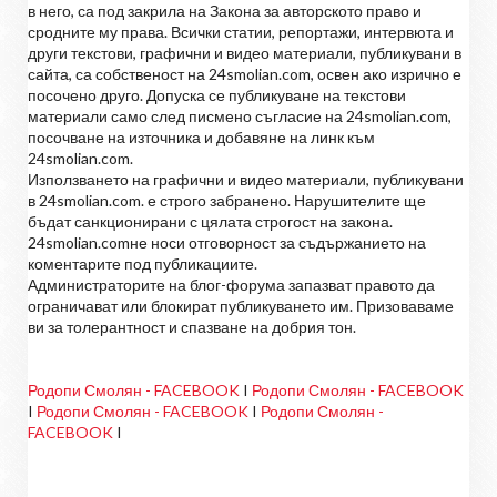
в него, са под закрила на Закона за авторското право и
сродните му права. Всички статии, репортажи, интервюта и
други текстови, графични и видео материали, публикувани в
сайта, са собственост на 24smolian.com, освен ако изрично е
посочено друго. Допуска се публикуване на текстови
материали само след писмено съгласие на 24smolian.com,
посочване на източника и добавяне на линк към
24smolian.com.
Използването на графични и видео материали, публикувани
в 24smolian.com. е строго забранено. Нарушителите ще
бъдат санкционирани с цялата строгост на закона.
24smolian.comне носи отговорност за съдържанието на
коментарите под публикациите.
Администраторите на блог-форума запазват правото да
ограничават или блокират публикуването им. Призоваваме
ви за толерантност и спазване на добрия тон.
Родопи Смолян - FACEBOOK
I
Родопи Смолян - FACEBOOK
I
Родопи Смолян - FACEBOOK
I
Родопи Смолян -
FACEBOOK
I