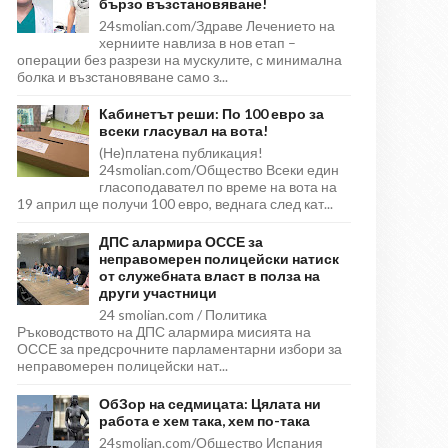
бързо възстановяване!
24smolian.com/Здраве Лечението на
херниите навлиза в нов етап –
операции без разрези на мускулите, с минимална
болка и възстановяване само з...
Кабинетът реши: По 100 евро за
всеки гласувал на вота!
(Не)платена публикация!
24smolian.com/Общество Всеки един
гласоподавател по време на вота на
19 април ще получи 100 евро, веднага след кат...
ДПС алармира ОССЕ за
неправомерен полицейски натиск
от служебната власт в полза на
други участници
24 smolian.com / Политика
Ръководството на ДПС алармира мисията на
ОССЕ за предсрочните парламентарни избори за
неправомерен полицейски нат...
ОбЗор на седмицата: Цялата ни
работа е хем така, хем по-така
24smolian.com/Общество Испания