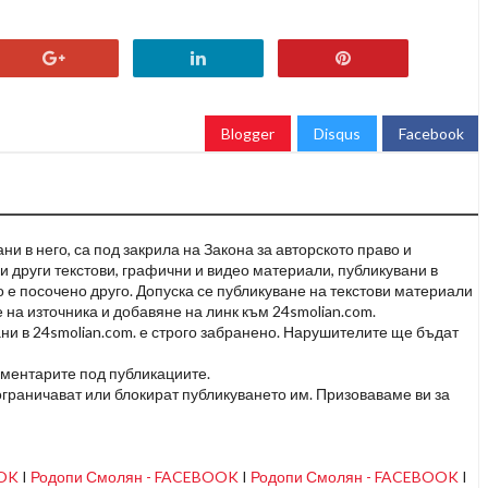
Blogger
Disqus
Facebook
и в него, са под закрила на Закона за авторското право и
и други текстови, графични и видео материали, публикувани в
но е посочено друго. Допуска се публикуване на текстови материали
 на източника и добавяне на линк към 24smolian.com.
ни в 24smolian.com. е строго забранено. Нарушителите ще бъдат
оментарите под публикациите.
граничават или блокират публикуването им. Призоваваме ви за
OOK
I
Родопи Смолян - FACEBOOK
I
Родопи Смолян - FACEBOOK
I