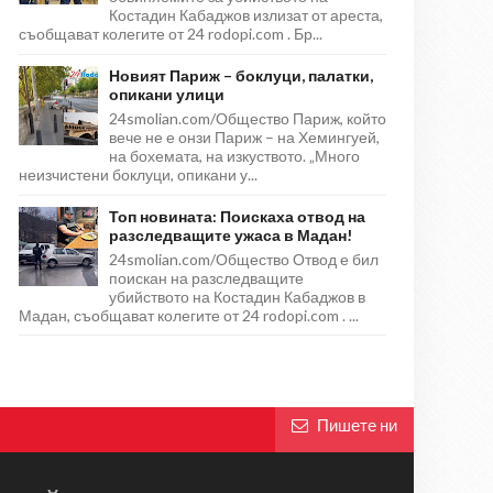
Костадин Кабаджов излизат от ареста,
съобщават колегите от 24 rodopi.com . Бр...
Новият Париж – боклуци, палатки,
опикани улици
24smolian.com/Общество Париж, който
вече не е онзи Париж – на Хемингуей,
на бохемата, на изкуството. „Много
неизчистени боклуци, опикани у...
Топ новината: Поискаха отвод на
разследващите ужаса в Мадан!
24smolian.com/Общество Отвод е бил
поискан на разследващите
убийството на Костадин Кабаджов в
Мадан, съобщават колегите от 24 rodopi.com . ...
Пишете ни