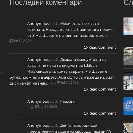
Последни коментари
Сл
Anonymous
said, "
Момчетата не казват
истината. Нападателите са били много повече
от 3-ма. Шабан е основният извършител.
" on
Jul 31 2026
Read Comment
Anonymous
said, "
Двамата малоумници са
казали, че не са го видели при Шабан.
Има свидетели, които твърдят , че Шабан е
бутнал момчето в дерето. Ама колко са мъже да излязат
Jul 31 2026
да си кажат, не знам.
" on
Read Comment
Anonymous
said, "
Ревизия!
Jul 29 2026
" on
Read Comment
Anonymous
said, "
Денис извърши две
престъпления и още е на свобода, така ли ???
"