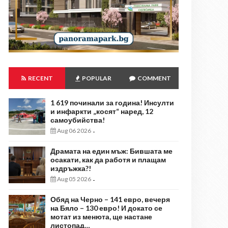
RECENT
POPULAR
COMMENT
1 619 починали за година! Инсулти
и инфаркти „косят“ наред, 12
самоубийства!
Aug 06 2026
-
Драмата на един мъж: Бившата ме
осакати, как да работя и плащам
издръжка?!
Aug 05 2026
-
Обяд на Черно – 141 евро, вечеря
на Бяло – 130 евро! И докато се
мотат из менюта, ще настане
листопад…