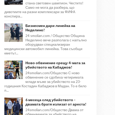
стана световен шампион. Честито!
Само не мога да разбера, що
дивотиите на разни комплексари за ФИФА
конспира...
Бизнесмен дари линейка на
Неделино!
24 smolian.com / Общество Община
Неделино вече разполага с напълно
оборудван специализиран
медицински автомобил-линейка. Това съобщи
кметът...
Ново обвинение срещу 4-мата за
убийството на Кабаджов!
24smolian.com/Общество С ново
обвинение се сдобиха четиримата
млади мъже за убийството на 23-
годишния Костадин Кабаджов в Мадан. То е било
п...
6 месеца след убийството -
двамата братя излизат от ареста!
24smolian.com/Общество Двама от
обвиняемите за убийството на