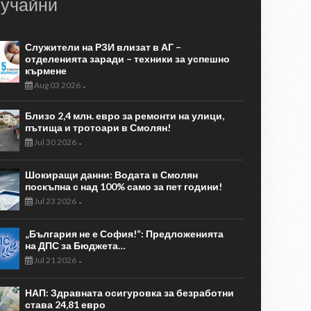
учайни
Служители на РЗИ влизат в АГ –
отделенията заради – техники за успешно
кърмене
Aug 03 2026
-
Близо 2,4 млн. евро за ремонти на улици,
пътища и тротоари в Смолян!
Jul 30 2026
-
Шокиращи данни: Водата в Смолян
поскъпна с над 100% само за пет години!
Jul 23 2026
-
„България не е София!“: Предложенията
на ДПС за Бюджета…
Jul 21 2026
-
НАП: Здравната осигуровка за безработни
става 24,81 евро