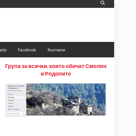

aria
Facebook
Контакти
Група за всички, които обичат Смолян
и Родопите