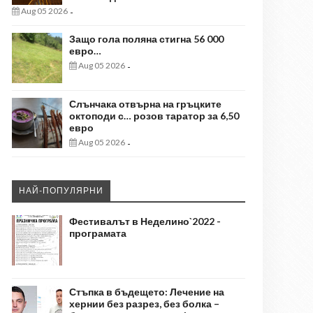
Aug 05 2026
-
Защо гола поляна стигна 56 000
евро…
Aug 05 2026
-
Слънчака отвърна на гръцките
октоподи с… розов таратор за 6,50
евро
Aug 05 2026
-
НАЙ-ПОПУЛЯРНИ
Фестивалът в Неделино`2022 -
програмата
Стъпка в бъдещето: Лечение на
хернии без разрез, без болка –