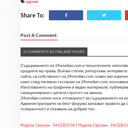
здраве
Share To:
Post A Comment:
0 COMMENTS SO FAR,ADD YOURS
Съдържанието на 24smolian.com и технологиите, използван
сродните му права. Всички статии, репортажи, интервюта 
сайта, са собственост на 24smolian.com, освен ако изрич
само след писмено съгласие на 24smolian.com, посочване
Използването на графични и видео материали, публикува
санкционирани с цялата строгост на закона.
24smolian.comне носи отговорност за съдържанието на к
Администраторите на блог-форума запазват правото да о
толерантност и спазване на добрия тон.
Родопи Смолян - FACEBOOK
I
Родопи Смолян - FACEB