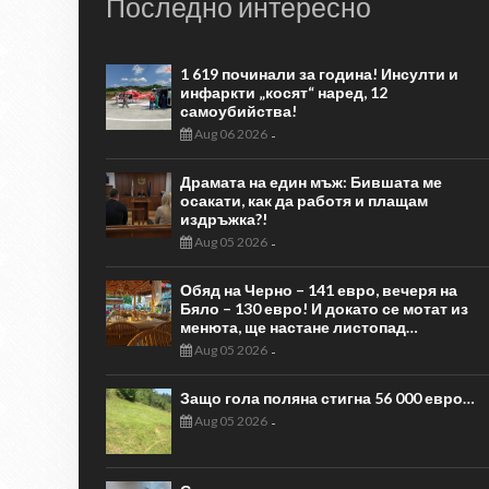
Последно интересно
1 619 починали за година! Инсулти и
инфаркти „косят“ наред, 12
самоубийства!
Aug 06 2026
-
Драмата на един мъж: Бившата ме
осакати, как да работя и плащам
издръжка?!
Aug 05 2026
-
Обяд на Черно – 141 евро, вечеря на
Бяло – 130 евро! И докато се мотат из
менюта, ще настане листопад…
Aug 05 2026
-
Защо гола поляна стигна 56 000 евро…
Aug 05 2026
-