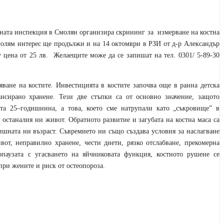
авната инспекция в Смолян организира скрининг за измерване на костна
 голям интерес ще продължи и на 14 октомври в РЗИ от д-р Александър
цена от 25 лв. Желаещите може да се запишат на тел. 0301/ 5-89-30
яване на костите. Инвестицията в костите започва още в ранна детска
ансирано хранене. Тези две стъпки са от основно значение, защото
ата 25–годишнина, а това, което сме натрупали като „съкровище” в
 останалия ни живот. Обратното развитие и загубата на костна маса са
ишната ни възраст. Съвремието ни също създава условия за наслагване
от, неправилно хранене, чести диети, рязко отслабване, прекомерна
аузата с угасването на яйчниковата функция, костното рушене се
при жените и риск от остеопороза.