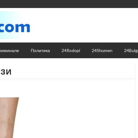
риминале
Политика
24Rodopi
24Shumen
24Bulg
РЗИ