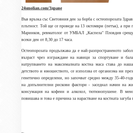
24smolian.com/Здраве
Във връзка със Световния ден за борба с остеопорозата Здр
плътност. Той ще се проведе на 13 октомври (петък), а при
Маринков, ревматолог от УМБАЛ „Каспела“ Пловдив срещу 
всеки ден от 8,30 до 17 часа.
Остеопорозата продължава да е най-разпространеното забол
възраст чрез изграждане на навици за спортуване и бал
натрупването на максималната костна маса става до наш
детството и юношеството, се използва от организма ни през
генетично определени, но започват средно между 35-40-год
на допълнителни рискови фактори - заседнал начин на жив
консумация на кофеин и алкохол, тютюнопушене. В меноп
повишава и това е причина за нарастване на костната загуба 