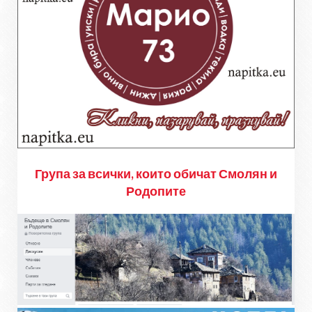
Група за всички, които обичат Смолян и
Родопите