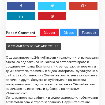
Post A Comment:
Blogger
Disqus
Facebook
0 COMMENTS SO FAR,ADD YOURS
Съдържанието на 24smolian.com и технологиите, използвани
в него, са под закрила на Закона за авторското право и
сродните му права. Всички статии, репортажи, интервюта и
други текстови, графични и видео материали, публикувани в
сайта, са собственост на 24smolian.com, освен ако изрично е
посочено друго. Допуска се публикуване на текстови
материали само след писмено съгласие на 24smolian.com,
посочване на източника и добавяне на линк към
24smolian.com.
Използването на графични и видео материали, публикувани
в 24smolian.com. е строго забранено. Нарушителите ще