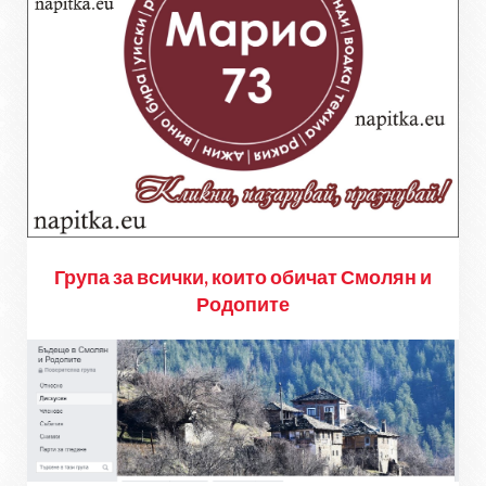
Група за всички, които обичат Смолян и
Родопите