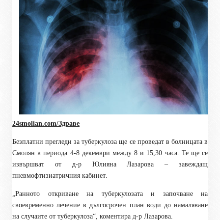
24smolian.com/Здраве
Б
езплатни прегледи за туберкулоза
ще се проведат в болницата в
Смолян в периода 4-8 декември
между 8 и 15,30 часа
. Те ще
се
извършват
от д
-р Юлияна Лазарова – завеждащ
пневмофтизиатричния кабинет
.
„Ранното откриване на туберкулозата и започване на
своевременно лечение в дългосрочен план води до намаляване
на случаите от туберкулоза“, коментира д-р Лазарова.