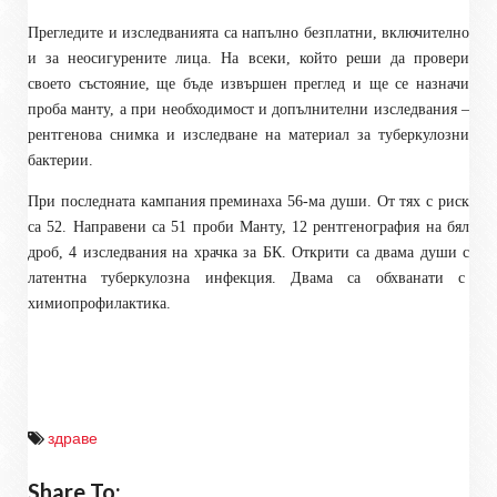
Прегледите и изследванията са напълно безплатни, включително
и за неосигурените лица. На всеки, който реши да провери
своето състояние, ще бъде извършен преглед и ще се назначи
проба манту, а при необходимост и допълнителни изследвания –
рентгенова снимка и изследване на материал за туберкулозни
бактерии.
При последната кампания
преминаха 56-ма души. От тях с риск
са 52. Направени са 51 проби Манту, 12 рентгенография на бял
дроб, 4 изследвания на храчка за БК. Открити са двама души с
латентна туберкулозна инфекция. Двама са обхванати с
химиопрофилактика.
здраве
Share To: