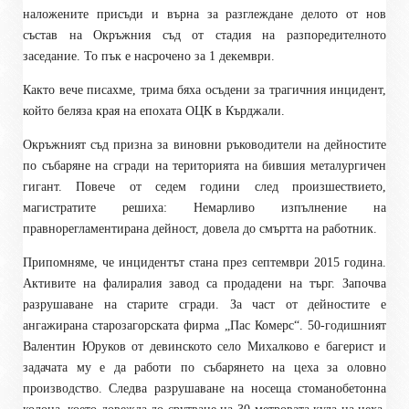
наложените присъди и върна за разглеждане делото от нов
състав на Окръжния съд от стадия на разпоредителното
заседание. То пък е насрочено за 1 декември.
Както вече писахме, т
рима бяха осъдени за трагичния инцидент,
който беляза края на епохата ОЦК в Кърджали.
Окръжният съд призна за виновни ръководители на дейностите
по събаряне на сгради на територията на бившия металургичен
гигант. Повече от седем години след произшествието,
магистратите решиха: Немарливо изпълнение на
правнорегламентирана дейност, довела до смъртта на работник.
Припомняме, че инцидентът стана през септември 2015 година.
Активите на фалиралия завод са продадени на търг. Започва
разрушаване на старите сгради. За част от дейностите е
ангажирана старозагорската фирма „Пас Комерс“. 50-годишният
Валентин Юруков от девинското село Михалково е багерист и
задачата му е да работи по събарянето на цеха за оловно
производство. Следва разрушаване на носеща стоманобетонна