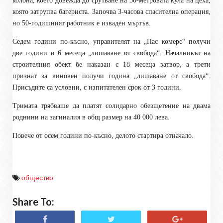
колона, което довежда до срутване на 30-метровата кула на цеха,
която затрупва багериста. Започва 3-часова спасителна операция,
но 50-годишният работник е изваден мъртъв.
Седем години по-късно, управителят на „Пас комерс“ получи
две години и 6 месеца „лишаване от свобода“. Началникът на
строителния обект бе наказан с 18 месеца затвор, а трети
признат за виновен получи година „лишаване от свобода“.
Присъдите са условни, с изпитателен срок от 3 години.
Тримата трябва
ше
да платят солидарно обезщетение на двама
роднини на загиналия в общ размер на 40 000 лева.
Повече от осем години по-късно, делото стартира отначало.
общество
Share To: