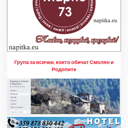
Група за всички, които обичат Смолян и
Родопите