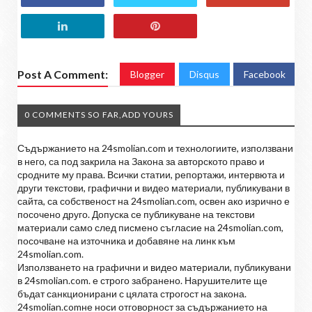
Post A Comment:
Blogger
Disqus
Facebook
0 COMMENTS SO FAR,ADD YOURS
Съдържанието на 24smolian.com и технологиите, използвани
в него, са под закрила на Закона за авторското право и
сродните му права. Всички статии, репортажи, интервюта и
други текстови, графични и видео материали, публикувани в
сайта, са собственост на 24smolian.com, освен ако изрично е
посочено друго. Допуска се публикуване на текстови
материали само след писмено съгласие на 24smolian.com,
посочване на източника и добавяне на линк към
24smolian.com.
Използването на графични и видео материали, публикувани
в 24smolian.com. е строго забранено. Нарушителите ще
бъдат санкционирани с цялата строгост на закона.
24smolian.comне носи отговорност за съдържанието на