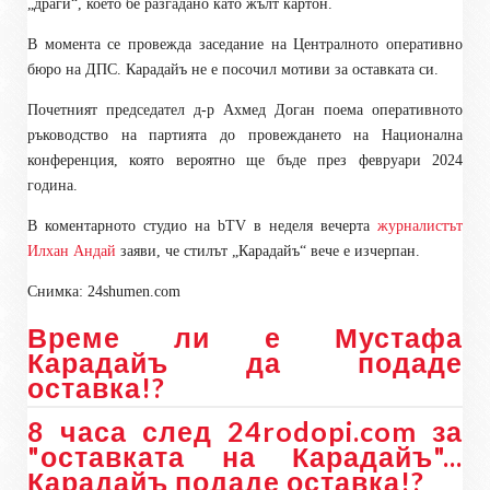
„драги“, което бе разгадано като жълт картон.
В момента се провежда заседание на Централното оперативно
бюро на ДПС. Карадайъ не е посочил мотиви за оставката си
.
Почетният председател д-р Ахмед Доган поема оперативното
ръководство на партията до провеждането на Национална
конференция, която вероятно ще бъде през февруари 2024
година.
В коментарното студио на bTV в неделя вечeрта
журналистът
Илхан Андай
заяви, че стилът „Карадайъ“ вече е изчерпан.
Снимка: 24shumen.com
Време ли е Мустафа
Карадайъ да подаде
оставка!?
8 часа след 24rodopi.com за
"оставката на Карадайъ"...
Карадайъ подаде оставка!?