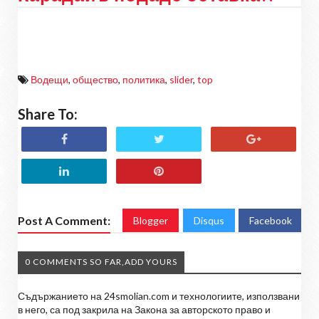
Водещи
,
общество
,
политика
,
slider
,
top
Share To:
Post A Comment:
Blogger
Disqus
Facebook
0 COMMENTS SO FAR,ADD YOURS
Съдържанието на 24smolian.com и технологиите, използвани
в него, са под закрила на Закона за авторското право и