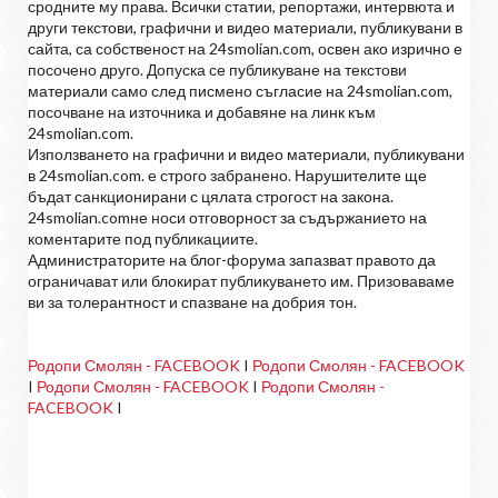
сродните му права. Всички статии, репортажи, интервюта и
други текстови, графични и видео материали, публикувани в
сайта, са собственост на 24smolian.com, освен ако изрично е
посочено друго. Допуска се публикуване на текстови
материали само след писмено съгласие на 24smolian.com,
посочване на източника и добавяне на линк към
24smolian.com.
Използването на графични и видео материали, публикувани
в 24smolian.com. е строго забранено. Нарушителите ще
бъдат санкционирани с цялата строгост на закона.
24smolian.comне носи отговорност за съдържанието на
коментарите под публикациите.
Администраторите на блог-форума запазват правото да
ограничават или блокират публикуването им. Призоваваме
ви за толерантност и спазване на добрия тон.
Родопи Смолян - FACEBOOK
I
Родопи Смолян - FACEBOOK
I
Родопи Смолян - FACEBOOK
I
Родопи Смолян -
FACEBOOK
I