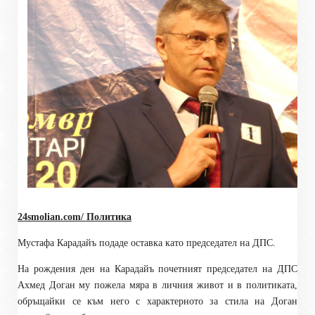
24smolian.com/ Политика
Мустафа Карадайъ подаде оставка като председател на ДПС
.
На рождения ден на Карадайъ почетният председател на ДПС
Ахмед Доган му пожела мяра в личния живот и в политиката,
обръщайки се към него с характерното за стила на Доган