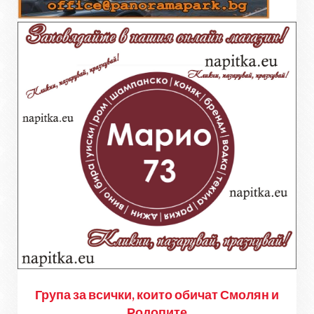
Група за всички, които обичат Смолян и
Родопите