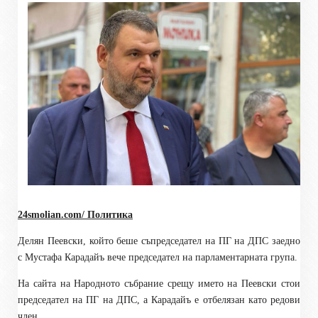
24smolian.com/ Политика
Д
елян Пеевски, който беше съпредседател на ПГ
на
ДПС заедно
с Мустафа Карадайъ
вече председател на парламентарната група.
На сайта на Народното събрание срещу името на Пеевски стои
председател на ПГ на ДПС, а Карадайъ е отбелязан като редови
член.