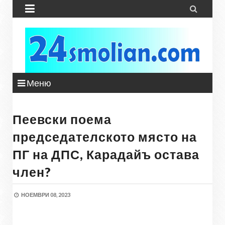


Меню
Пеевски поема
председателското място на
ПГ на ДПС, Карадайъ остава
член?
НОЕМВРИ 08, 2023