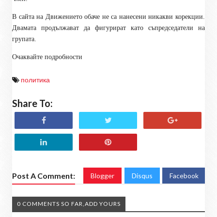
В сайта на Движението обаче не са нанесени никакви корекции.
Двамата продължават да фигурират като съпредседатели на
групата.
Очаквайте подробности
политика
Share To:
Post A Comment:
Blogger
Disqus
Facebook
0 COMMENTS SO FAR,ADD YOURS