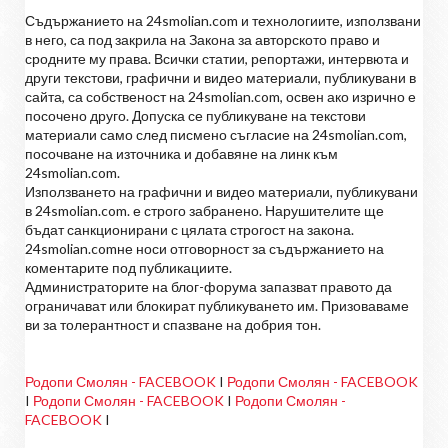
Съдържанието на 24smolian.com и технологиите, използвани
в него, са под закрила на Закона за авторското право и
сродните му права. Всички статии, репортажи, интервюта и
други текстови, графични и видео материали, публикувани в
сайта, са собственост на 24smolian.com, освен ако изрично е
посочено друго. Допуска се публикуване на текстови
материали само след писмено съгласие на 24smolian.com,
посочване на източника и добавяне на линк към
24smolian.com.
Използването на графични и видео материали, публикувани
в 24smolian.com. е строго забранено. Нарушителите ще
бъдат санкционирани с цялата строгост на закона.
24smolian.comне носи отговорност за съдържанието на
коментарите под публикациите.
Администраторите на блог-форума запазват правото да
ограничават или блокират публикуването им. Призоваваме
ви за толерантност и спазване на добрия тон.
Родопи Смолян - FACEBOOK
I
Родопи Смолян - FACEBOOK
I
Родопи Смолян - FACEBOOK
I
Родопи Смолян -
FACEBOOK
I