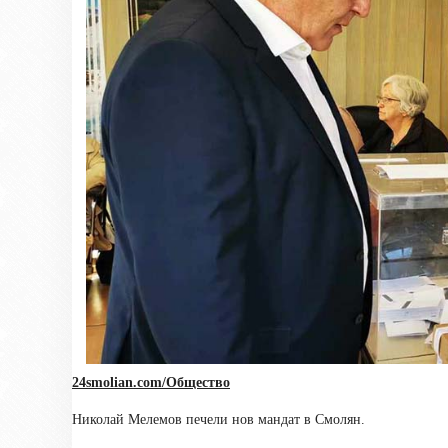
24smolian.com/Общество
Николай Мелемов печели нов мандат в Смолян.