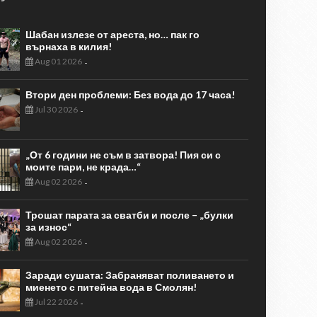
Шабан излезе от ареста, но… пак го
върнаха в килия!
Aug 01 2026
-
Втори ден проблеми: Без вода до 17 часа!
Jul 30 2026
-
„От 6 години не съм в затвора! Пия си с
моите пари, не крада…“
Aug 02 2026
-
Трошат парата за сватби и после – „булки
за износ“
Aug 02 2026
-
Заради сушата: Забраняват поливането и
миенето с питейна вода в Смолян!
Jul 22 2026
-