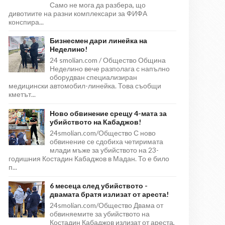
Само не мога да разбера, що
дивотиите на разни комплексари за ФИФА
конспира...
Бизнесмен дари линейка на
Неделино!
24 smolian.com / Общество Община
Неделино вече разполага с напълно
оборудван специализиран
медицински автомобил-линейка. Това съобщи
кметът...
Ново обвинение срещу 4-мата за
убийството на Кабаджов!
24smolian.com/Общество С ново
обвинение се сдобиха четиримата
млади мъже за убийството на 23-
годишния Костадин Кабаджов в Мадан. То е било
п...
6 месеца след убийството -
двамата братя излизат от ареста!
24smolian.com/Общество Двама от
обвиняемите за убийството на
Костадин Кабаджов излизат от ареста,