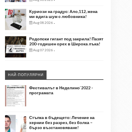
-
Куриози на градус: Ало,112, жена
ми вдига шум с любовника!
Aug 08 2026
-
Родопски гигант под закрила! Пазят
200-годишен орех в Широка лъка!
Aug 07 2026
-
НАЙ-ПОПУЛЯРНИ
Фестивалът в Неделино`2022 -
програмата
Стъпка в бъдещето: Лечение на
хернии без разрез, без болка –
бързо възстановяване!