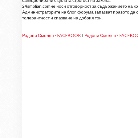
санкционирани с цялата строгост на закона.
24smolian.comне носи отговорност за съдържанието на к
Администраторите на блог-форума запазват правото да о
толерантност и спазване на добрия тон.
Родопи Смолян - FACEBOOK
I
Родопи Смолян - FACEB