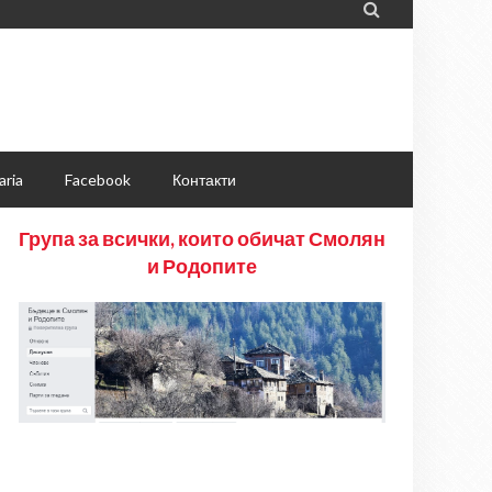

aria
Facebook
Контакти
Група за всички, които обичат Смолян
и Родопите