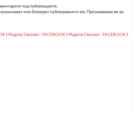
оментарите под публикациите.
граничават или блокират публикуването им. Призоваваме ви за
OOK
I
Родопи Смолян - FACEBOOK
I
Родопи Смолян - FACEBOOK
I