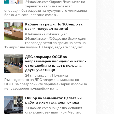
24smolian.com/Здраве Лечението на
херниите навлиза в нов етап –
операции без разрези на мускулите, с минимална
болка и възстановяване само з...
Кабинетът реши: По 100 евро за
всеки гласувал на вота!
(Не)платена публикация!
24smolian.com/Общество Всеки един
гласоподавател по време на вота на
19 април ще получи 100 евро, веднага след кат...
ДПС алармира ОССЕ за
неправомерен полицейски натиск
от служебната власт в полза на
други участници
24 smolian.com / Политика
Ръководството на ДПС алармира мисията на
ОССЕ за предсрочните парламентарни избори за
неправомерен полицейски нат...
ОбЗор на седмицата: Цялата ни
работа е хем така, хем по-така
24smolian.com/Общество Испания
стана световен шампион. Честито!