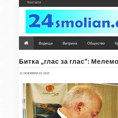
Контакти
Водещи
Витрина
Общество
К
Битка „глас за глас“: Меле
НОЕМВРИ 05, 2023