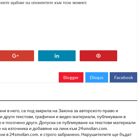
ийните щабове на опонентите към този момент.
Blogger
Disqus
Facebook
и в него, са под закрила на Закона за авторското право и
и други текстови, графични и видео материали, публикувани в
но е посочено друго. Допуска се публикуване на текстови материали
 на източника и добавяне на линк към 24smolian.com.
ни в 24smolian.com. е строго забранено. Нарушителите ще бъдат