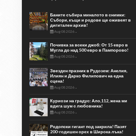
Баните събира миналото в снимки:
Събори, къщи и родове ще оживеят в
дигитален архив!
Aug 08 2026
-
Почивка за всеки джоб: От 15 евро в
Мугла до над 500 евро в Пампорово!
Aug 08 2026
-
Звезден празник в Рудозем: Анелия,
Илиян и Дарко Филипович на една
сцена!
Aug 08 2026
-
Куриози на градус: Ало,112, жена ми
вдига шум с любовника!
Aug 08 2026
-
Родопски гигант под закрила! Пазят
200-годишен орех в Широка лъка!