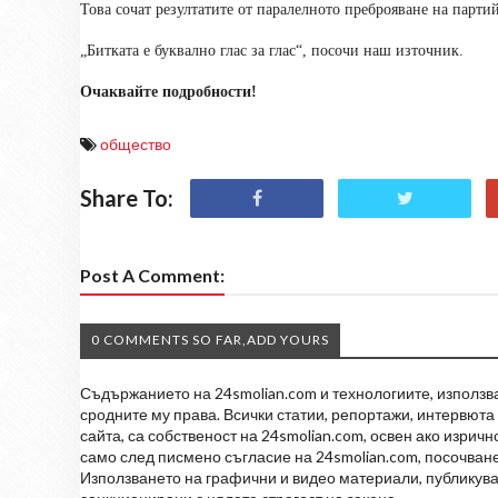
Това сочат резултатите от паралелното преброяване на парт
„Битката е буквално глас за глас“, посочи наш източник.
Очаквайте подробности!
общество
Share To:
Post A Comment:
0 COMMENTS SO FAR,ADD YOURS
Съдържанието на 24smolian.com и технологиите, използван
сродните му права. Всички статии, репортажи, интервюта 
сайта, са собственост на 24smolian.com, освен ако изрич
само след писмено съгласие на 24smolian.com, посочване
Използването на графични и видео материали, публикува