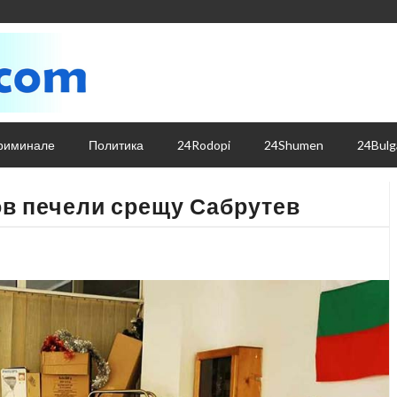
риминале
Политика
24Rodopi
24Shumen
24Bulg
мов печели срещу Сабрутев