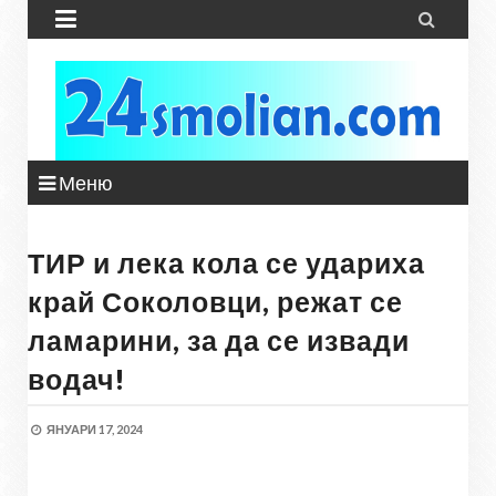


Меню
ТИР и лека кола се удариха
край Соколовци, режат се
ламарини, за да се извади
водач!
ЯНУАРИ 17, 2024