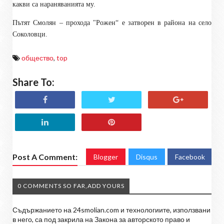
какви са нараняванията му.
Пътят Смолян – прохода "Рожен“ е затворен в района на село
Соколовци.
общество
,
top
Share To:
Post A Comment:
Blogger
Disqus
Facebook
0 COMMENTS SO FAR,ADD YOURS
Съдържанието на 24smolian.com и технологиите, използвани
в него, са под закрила на Закона за авторското право и