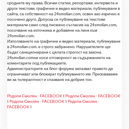
сродните му права. Всички статии, репортажи, интервюта и
други текстови, графични и видео материали, публикувани в
сайта, са собственост на 24smolian.com, освен ако изрично е
посочено друго. Допуска се публикуване на текстови
материали само след писмено съгласие на 24smolian.com,
посочване на източника и добавяне на линк към
24smolian.com.
Използването на графични и видео материали, публикувани
в 24smolian.com. е строго забранено. Нарушителите ще
бъдат санкционирани с цялата строгост на закона.
24smolian.comне носи отговорност за съдържанието на
коментарите под публикациите.
Администраторите на блог-форума запазват правото да
ограничават или блокират публикуването им. Призоваваме
ви за толерантност и спазване на добрия тон.
Родопи Смолян - FACEBOOK
I
Родопи Смолян - FACEBOOK
I
Родопи Смолян - FACEBOOK
I
Родопи Смолян -
FACEBOOK
I