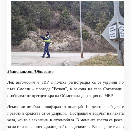
24smolian.com/Общество
Лек автомобил и ТИР с полска регистрация са се ударили по
пътя Смолян – прохода "Рожен", в района на село Соколовци
,
съобщават
от пресцентъра
на Областната дирекция на МВР
.
Лекият автомобил е шофиран от полицай. На десен завой двете
превозни средства са се ударили.
Пострадал е
водачът на леката
кола
, който е заклещен в
автомобила
. В момента колата се реже,
за да се изкара пострадалия, който е адекватен. Все още не е ясно