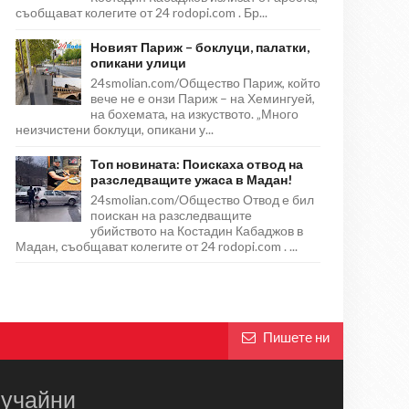
съобщават колегите от 24 rodopi.com . Бр...
Новият Париж – боклуци, палатки,
опикани улици
24smolian.com/Общество Париж, който
вече не е онзи Париж – на Хемингуей,
на бохемата, на изкуството. „Много
неизчистени боклуци, опикани у...
Топ новината: Поискаха отвод на
разследващите ужаса в Мадан!
24smolian.com/Общество Отвод е бил
поискан на разследващите
убийството на Костадин Кабаджов в
Мадан, съобщават колегите от 24 rodopi.com . ...
Пишете ни
учайни