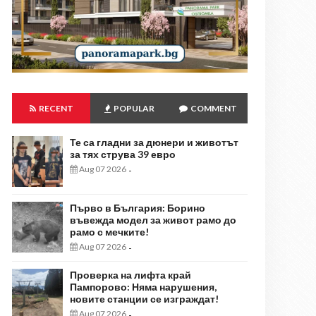
RECENT
POPULAR
COMMENT
Те са гладни за дюнери и животът
за тях струва 39 евро
Aug 07 2026
-
Първо в България: Борино
въвежда модел за живот рамо до
рамо с мечките!
Aug 07 2026
-
Проверка на лифта край
Пампорово: Няма нарушения,
новите станции се изграждат!
Aug 07 2026
-