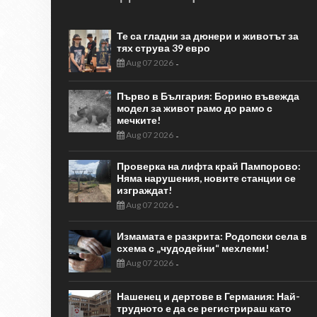
Те са гладни за дюнери и животът за
тях струва 39 евро
Aug 07 2026
-
Първо в България: Борино въвежда
модел за живот рамо до рамо с
мечките!
Aug 07 2026
-
Проверка на лифта край Пампорово:
Няма нарушения, новите станции се
изграждат!
Aug 07 2026
-
Измамата е разкрита: Родопски села в
схема с „чудодейни“ мехлеми!
Aug 07 2026
-
Нашенец и дертове в Германия: Най-
трудното е да се регистрираш като