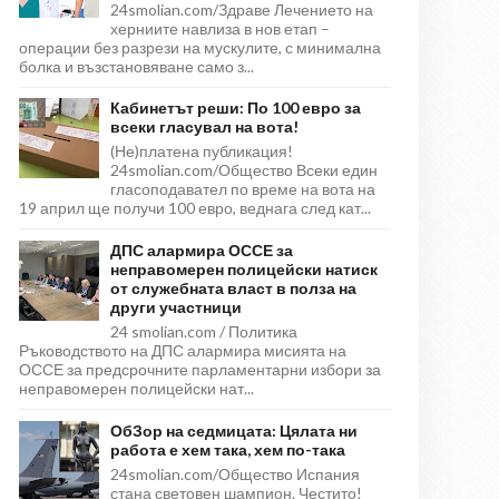
24smolian.com/Здраве Лечението на
херниите навлиза в нов етап –
операции без разрези на мускулите, с минимална
болка и възстановяване само з...
Кабинетът реши: По 100 евро за
всеки гласувал на вота!
(Не)платена публикация!
24smolian.com/Общество Всеки един
гласоподавател по време на вота на
19 април ще получи 100 евро, веднага след кат...
ДПС алармира ОССЕ за
неправомерен полицейски натиск
от служебната власт в полза на
други участници
24 smolian.com / Политика
Ръководството на ДПС алармира мисията на
ОССЕ за предсрочните парламентарни избори за
неправомерен полицейски нат...
ОбЗор на седмицата: Цялата ни
работа е хем така, хем по-така
24smolian.com/Общество Испания
стана световен шампион. Честито!