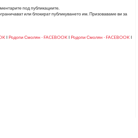
оментарите под публикациите.
граничават или блокират публикуването им. Призоваваме ви за
OOK
I
Родопи Смолян - FACEBOOK
I
Родопи Смолян - FACEBOOK
I