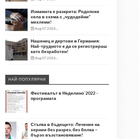
Измамата е разкрита: Родопски
села в схема с „чудодейни“
мехлеми!
Aug 07 2026
-
Нашенец и дертове в Германия:
Най-трудното е да се регистрираш
като безработен!
Aug 07 2026
-
НАЙ-ПОПУЛЯРНИ
Фестивалът в Неделино`2022 -
програмата
Стъпка в бъдещето: Лечение на
хернии без разрез, без болка –
бързо възстановяване!