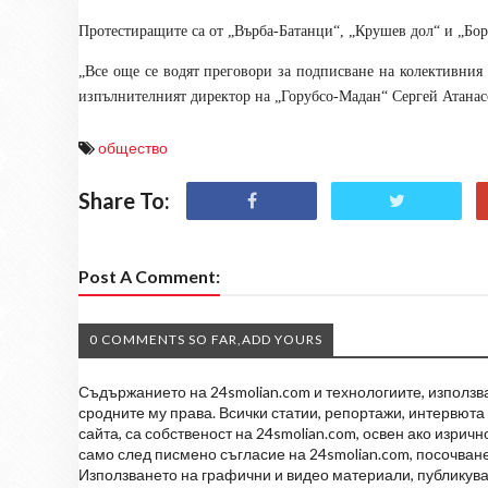
Протестиращите са от „Върба-Батанци“, „Крушев дол“ и „Бор
„Все още се водят преговори за подписване на колективния 
изпълнителният директор на „Горубсо-Мадан“ Сергей Атанас
общество
Share To:
Post A Comment:
0 COMMENTS SO FAR,ADD YOURS
Съдържанието на 24smolian.com и технологиите, използван
сродните му права. Всички статии, репортажи, интервюта 
сайта, са собственост на 24smolian.com, освен ако изрич
само след писмено съгласие на 24smolian.com, посочване
Използването на графични и видео материали, публикува