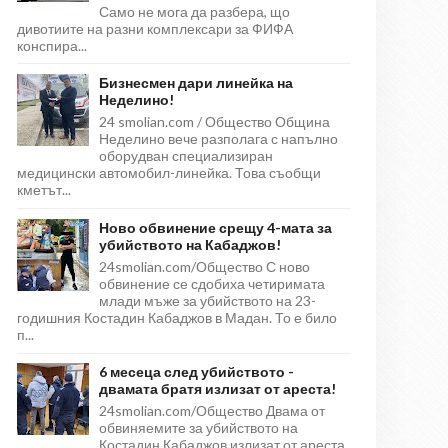
Само не мога да разбера, що
дивотиите на разни комплексари за ФИФА
конспира...
Бизнесмен дари линейка на
Неделино!
24 smolian.com / Общество Община
Неделино вече разполага с напълно
оборудван специализиран
медицински автомобил-линейка. Това съобщи
кметът...
Ново обвинение срещу 4-мата за
убийството на Кабаджов!
24smolian.com/Общество С ново
обвинение се сдобиха четиримата
млади мъже за убийството на 23-
годишния Костадин Кабаджов в Мадан. То е било
п...
6 месеца след убийството -
двамата братя излизат от ареста!
24smolian.com/Общество Двама от
обвиняемите за убийството на
Костадин Кабаджов излизат от ареста,