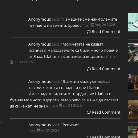
Anonymous
said, "
Памаците сме най-големите
Aug 06 2026
пияндета на земята, бравос!
" on
Read Comment
Anonymous
said, "
Момчетата не казват
истината. Нападателите са били много повече
от 3-ма. Шабан е основният извършител.
" on
Jul 31 2026
Read Comment
Anonymous
said, "
Двамата малоумници са
казали, че не са го видели при Шабан.
Има свидетели, които твърдят , че Шабан е
бутнал момчето в дерето. Ама колко са мъже да излязат
Jul 31 2026
да си кажат, не знам.
" on
Read Comment
Anonymous
said, "
Ревизия!
Jul 29 2026
" on
Read Comment