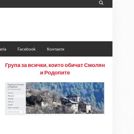

aria
Facebook
Контакти
Група за всички, които обичат Смолян
и Родопите