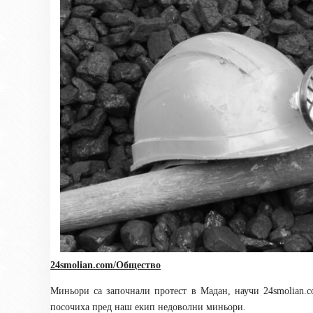
24smolian.com/Общество
Миньори са започнали протест в Мадан, научи 24
smolian.
посочиха пред наш екип недоволни миньори.