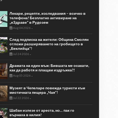
Лекари, рецепти, изследвания – всичко в
телефона! Безплатно активиране на
„еЗдраве“ в Рудозем
Aug 04 2026
-
След подписка на жители: Община Смолян
отложи разширяването на гробището в
„Беклийца“!
Jul 24 2026
-
Драмата на един мъж: Бившата ме осакати,
как да работя и плащам издръжка?!
Aug 05 2026
-
Музеят в Чепеларе повежда туристи към
мистичната пещера „Чая“!
Jul 22 2026
-
Шабан излезе от ареста, но… пак го
върнаха в килия!