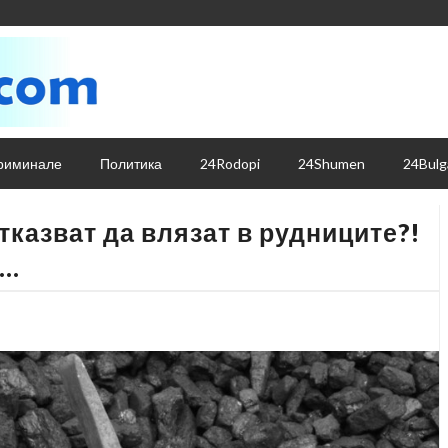
риминале
Политика
24Rodopi
24Shumen
24Bulg
тказват да влязат в рудниците?!
..