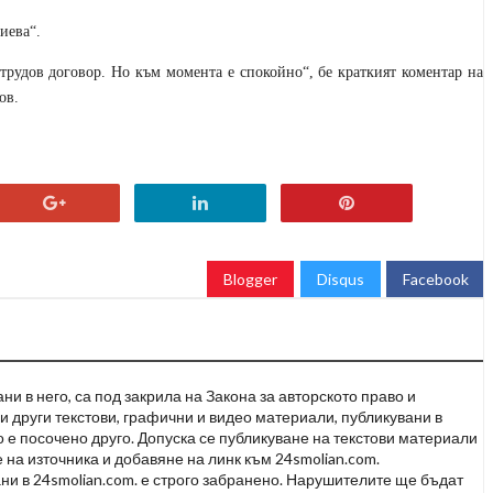
иева“.
трудов договор. Но към момента е спокойно“, бе краткият коментар на
ов.
Blogger
Disqus
Facebook
и в него, са под закрила на Закона за авторското право и
и други текстови, графични и видео материали, публикувани в
но е посочено друго. Допуска се публикуване на текстови материали
 на източника и добавяне на линк към 24smolian.com.
ни в 24smolian.com. е строго забранено. Нарушителите ще бъдат