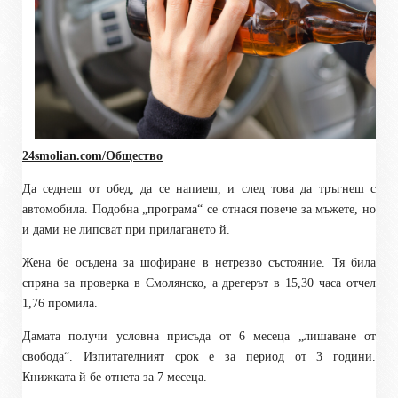
24smolian.com/Общество
Да седнеш от обед, да се напиеш, и след това да тръгнеш с
автомобила. Подобна „програма“ се отнася повече за мъжете, но
и дами не липсват при прилагането й.
Жена бе осъдена за шофиране в нетрезво състояние. Тя била
спряна за проверка в Смолянско, а дрегерът в 15,30 часа отчел
1,76 промила.
Дамата получи условна присъда от 6 месеца „лишаване от
свобода“. Изпитателният срок е за период от 3 години.
Книжката й бе отнета за 7 месеца.