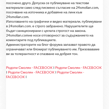
посочено друго. Допуска се публикуване на текстови
материали само след писмено съгласие на 24smolian.com,
посочване на източника и добавяне на линк към
24smolian.com.
Използването на графични и видео материали, публикувани
в 24smolian.com. е строго забранено. Нарушителите ще
бъдат санкционирани с цялата строгост на закона.
24smolian.comне носи отговорност за съдържанието на
коментарите под публикациите.
Администраторите на блог-форума запазват правото да
ограничават или блокират публикуването им. Призоваваме
ви за толерантност и спазване на добрия тон.
Родопи Смолян - FACEBOOK
I
Родопи Смолян - FACEBOOK
I
Родопи Смолян - FACEBOOK
I
Родопи Смолян -
FACEBOOK
I