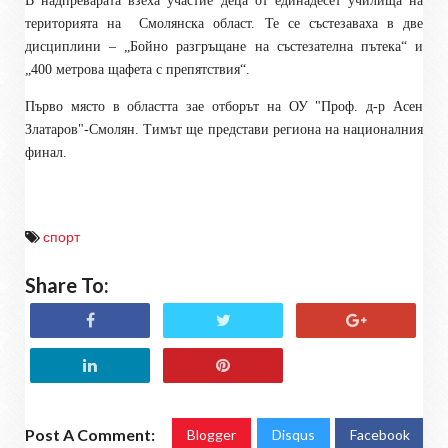
В надпреварата взеха участие деца от единадесет училища на
територията на
Смолянска област. Те се състезаваха в две
дисциплини – „Бойно разгръщане на състезателна пътека“ и
„400 метрова щафета с препятствия“.
Първо място в областта зае отборът на ОУ "Проф. д-р Асен
Златаров"-Смолян. Тимът ще представи региона на националния
финал.
спорт
Share To:
Post A Comment:
Blogger
Disqus
Facebook