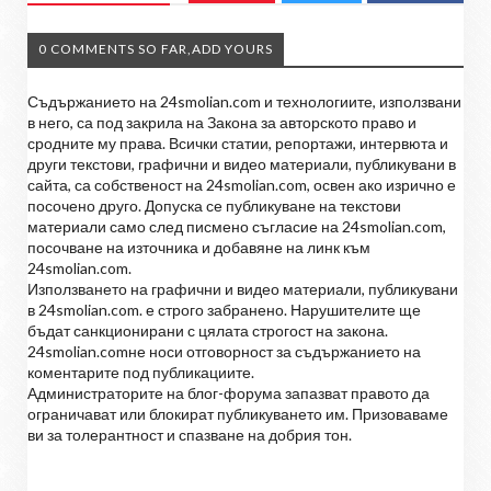
0 COMMENTS SO FAR,ADD YOURS
Съдържанието на 24smolian.com и технологиите, използвани
в него, са под закрила на Закона за авторското право и
сродните му права. Всички статии, репортажи, интервюта и
други текстови, графични и видео материали, публикувани в
сайта, са собственост на 24smolian.com, освен ако изрично е
посочено друго. Допуска се публикуване на текстови
материали само след писмено съгласие на 24smolian.com,
посочване на източника и добавяне на линк към
24smolian.com.
Използването на графични и видео материали, публикувани
в 24smolian.com. е строго забранено. Нарушителите ще
бъдат санкционирани с цялата строгост на закона.
24smolian.comне носи отговорност за съдържанието на
коментарите под публикациите.
Администраторите на блог-форума запазват правото да
ограничават или блокират публикуването им. Призоваваме
ви за толерантност и спазване на добрия тон.