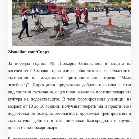
24smolian.com/Спорт
За поредна година РД „Пожарна безопасност и защита на
населението“-Смолян организира общинските и областните
състезания на младежките противопожарни отряди “Млад
огнеборец“. Дирекцията продължава добрата практика с този
вид спортни състезания, с цел повишаване на противопожарната
култура на подрастващите. В тези формирования ученици, на
възраст от 10 до 16 години, получават теоретична и практическа
подготовка по пожарна безопасност, провеждат тренировъчна и
състезателна дейност и така опознават благородната и трудна
професия на пожарникаря.