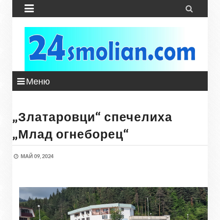


Меню
„Златаровци“ спечелиха
„Млад огнеборец“
МАЙ 09, 2024