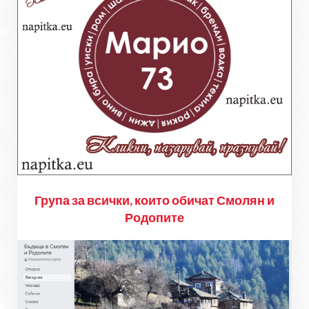
Група за всички, които обичат Смолян и
Родопите