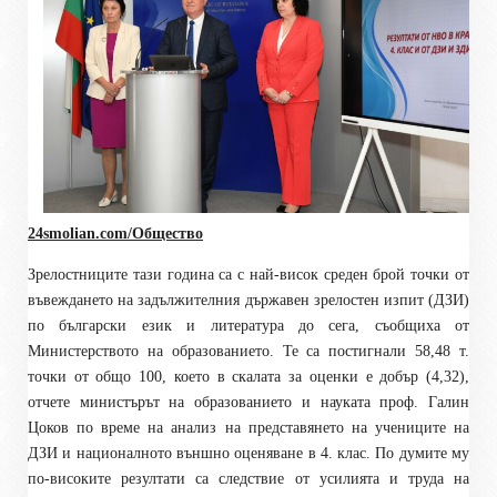
24smolian.com/Общество
Зрелостниците тази година са с най-висок среден брой точки от
въвеждането на задължителния държавен зрелостен изпит (ДЗИ)
по български език и литература до сега, съобщиха от
Министерството на образованието. Те са постигнали 58,48 т.
точки от общо 100, което в скалата за оценки е добър (4,32),
отчете министърът на образованието и науката проф. Галин
Цоков по време на анализ на представянето на учениците на
ДЗИ и националното външно оценяване в 4. клас. По думите му
по-високите резултати са следствие от усилията и труда на