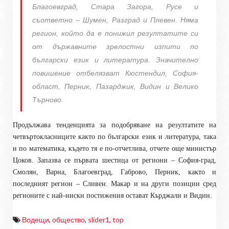
Благоевград, Стара Загора, Русе и
съответно – Шумен, Разград и Плевен. Няма
регион, който да е понижил резултатите си
от държавните зрелостни изпити по
български език и литература. Значително
повишение отбелязват Кюстендил, София-
област, Перник, Пазарджик, Видин и Велико
Търново.
Продължава тенденцията за подобряване на резултатите на
четвъртокласниците както по български език и литература, така
и по математика, където тя е по-отчетлива, отчете още министър
Цоков. Запазва се първата шестица от региони – София-град,
Смолян, Варна, Благоевград, Габрово, Перник, както и
последният регион – Сливен. Макар и на други позиции сред
регионите с най-ниски постижения остават Кърджали и Видин.
Водещи
,
общество
,
slider1
,
top