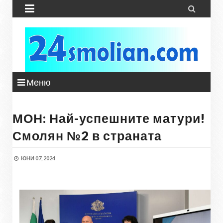


Меню
МОН: Най-успешните матури!
Смолян №2 в страната
ЮНИ 07, 2024