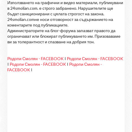
Използването на графични и видео материали, публикувани
в 24smolian.com. е строго забранено. Нарушителите ще
бъдат санкционирани с цялата строгост на закона.
24smolian.comне носи отговорност за съдържанието на
коментарите под публикациите.
Администраторите на блог-форума запазват правото да
ограничават или блокират публикуването им. Призоваваме
ви за толерантност и спазване на добрия тон.
Родопи Смолян - FACEBOOK
I
Родопи Смолян - FACEBOOK
I
Родопи Смолян - FACEBOOK
I
Родопи Смолян -
FACEBOOK
I