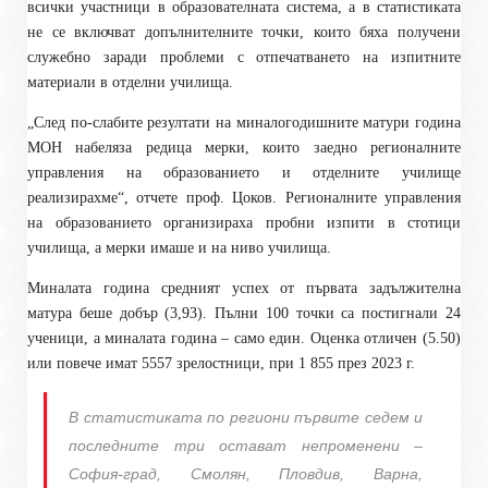
всички участници в образователната система, а в статистиката
не се включват допълнителните точки, които бяха получени
служебно заради проблеми с отпечатването на изпитните
материали в отделни училища.
„След по-слабите резултати на миналогодишните матури година
МОН набеляза редица мерки, които заедно регионалните
управления на образованието и отделните училище
реализирахме“, отчете проф. Цоков. Регионалните управления
на образованието организираха пробни изпити в стотици
училища, а мерки имаше и на ниво училища.
Миналата година средният успех от първата задължителна
матура беше добър (3,93). Пълни 100 точки са постигнали 24
ученици, а миналата година – само един. Оценка отличен (5.50)
или повече имат 5557 зрелостници, при 1 855 през 2023 г.
В статистиката по региони първите седем и
последните три остават непроменени –
София-град, Смолян, Пловдив, Варна,