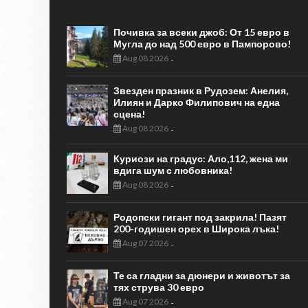
Почивка за всеки джоб: От 15 евро в
Мугла до над 500 евро в Пампорово!
Aug 08 2026
-
Звезден празник в Рудозем: Анелия,
Илиян и Дарко Филипович на една
сцена!
Aug 08 2026
-
Куриози на градус: Ало,112, жена ми
вдига шум с любовника!
Aug 08 2026
-
Родопски гигант под закрила! Пазят
200-годишен орех в Широка лъка!
Aug 07 2026
-
Те са гладни за дюнери и животът за
тях струва 30 евро
Aug 07 2026
-