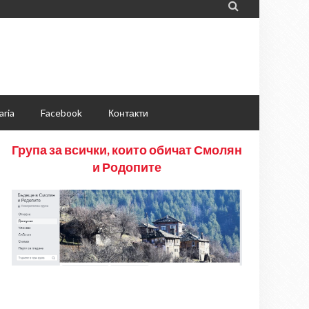

aria
Facebook
Контакти
Група за всички, които обичат Смолян
и Родопите