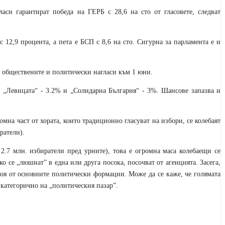
аси гарантират победа на ГЕРБ с 28,6 на сто от гласовете, следват
 12,9 процента, а пета е БСП с 8,6 на сто. Сигурна за парламента е и
а обществените и политически нагласи към 1 юни.
, „Левицата“ - 3.2% и „Солидарна България“ - 3%. Шансове запазва и
омна част от хората, които традиционно гласуват на избори, се колебаят
ратели).
2.7 млн. избиратели пред урните), това е огромна маса колебаещи се
о се „люшнат” в една или друга посока, посочват от агенцията. Засега,
коя от основните политически формации. Може да се каже, че голямата
т категорично на „политическия пазар”.