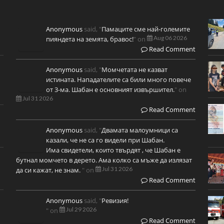
Anonymous
said, "
Памаците сме най-големите
Aug 06 2026
пияндета на земята, бравос!
" on
Read Comment
Anonymous
said, "
Момчетата не казват
истината. Нападателите са били много повече
от 3-ма. Шабан е основният извършител.
" on
Jul 31 2026
Read Comment
Anonymous
said, "
Двамата малоумници са
казали, че не са го видели при Шабан.
Има свидетели, които твърдят , че Шабан е
бутнал момчето в дерето. Ама колко са мъже да излязат
Jul 31 2026
да си кажат, не знам.
" on
Read Comment
Anonymous
said, "
Ревизия!
Jul 29 2026
" on
Read Comment