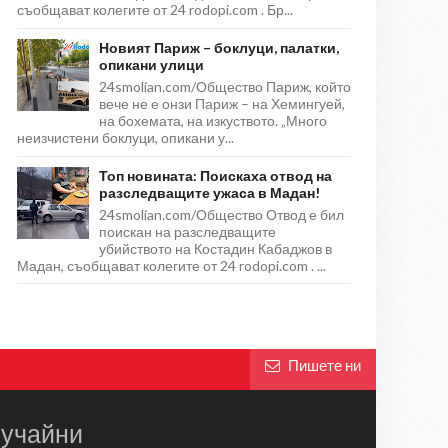
съобщават колегите от 24 rodopi.com . Бр...
Новият Париж – боклуци, палатки,
опикани улици
24smolian.com/Общество Париж, който
вече не е онзи Париж – на Хемингуей,
на бохемата, на изкуството. „Много
неизчистени боклуци, опикани у...
Топ новината: Поискаха отвод на
разследващите ужаса в Мадан!
24smolian.com/Общество Отвод е бил
поискан на разследващите
убийството на Костадин Кабаджов в
Мадан, съобщават колегите от 24 rodopi.com . ...
Пишете ни
учайни