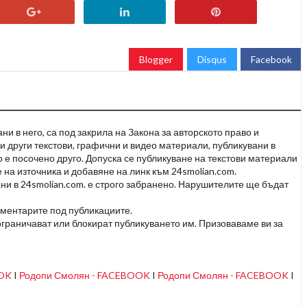
Blogger
Disqus
Facebook
и в него, са под закрила на Закона за авторското право и
и други текстови, графични и видео материали, публикувани в
но е посочено друго. Допуска се публикуване на текстови материали
 на източника и добавяне на линк към 24smolian.com.
ни в 24smolian.com. е строго забранено. Нарушителите ще бъдат
оментарите под публикациите.
граничават или блокират публикуването им. Призоваваме ви за
OOK
I
Родопи Смолян - FACEBOOK
I
Родопи Смолян - FACEBOOK
I