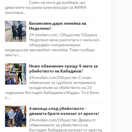
Само не мога да разбера, що
дивотиите на разни комплексари за ФИФА
конспира...
Бизнесмен дари линейка на
Неделино!
24 smolian.com / Общество Община
Неделино вече разполага с напълно
оборудван специализиран
медицински автомобил-линейка. Това съобщи
кметът...
Ново обвинение срещу 4-мата за
убийството на Кабаджов!
24smolian.com/Общество С ново
обвинение се сдобиха четиримата
млади мъже за убийството на 23-
годишния Костадин Кабаджов в Мадан. То е било
п...
6 месеца след убийството -
двамата братя излизат от ареста!
24smolian.com/Общество Двама от
обвиняемите за убийството на
Костадин Кабаджов излизат от ареста,