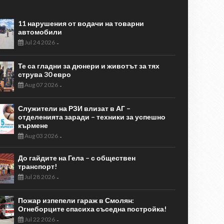
11 нарушения от водачи на товарни
автомобили
Jul 24 2026
-
Те са гладни за дюнери и животът за тях
струва 30 евро
Aug 07 2026
-
Служители на РЗИ влизат в АГ –
отделенията заради – техники за успешно
кърмене
Aug 03 2026
-
До гайдите на Гела – с обществен
транспорт!
Jul 28 2026
-
Пожар изпепели гараж в Смолян:
Огнеборците спасиха съседна постройка!
Jul 22 2026
-