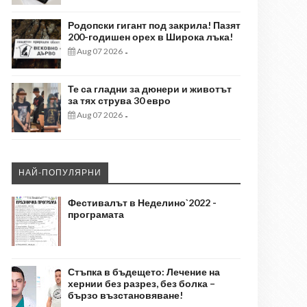
Родопски гигант под закрила! Пазят
200-годишен орех в Широка лъка!
Aug 07 2026
-
Те са гладни за дюнери и животът
за тях струва 30 евро
Aug 07 2026
-
НАЙ-ПОПУЛЯРНИ
Фестивалът в Неделино`2022 -
програмата
Стъпка в бъдещето: Лечение на
хернии без разрез, без болка –
бързо възстановяване!