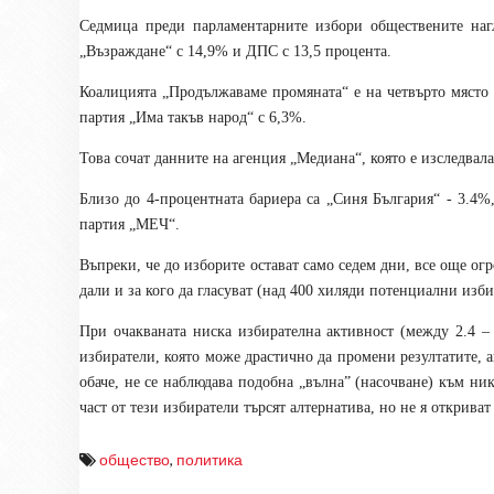
Седмица преди парламентарните избори обществените нагл
„Възраждане“ с 14,9% и ДПС с 13,5 процента.
Коалицията „Продължаваме промяната“ е на четвърто място с
партия „Има такъв народ“ с 6,3%.
Това сочат данните на агенция „Медиана“, която е изследвал
Близо до 4-процентната бариера са „Синя България“ - 3.4%
партия „МЕЧ“.
Въпреки, че до изборите остават само седем дни, все още огр
дали и за кого да гласуват (над 400 хиляди потенциални изби
При очакваната ниска избирателна активност (между 2.4 – 
избиратели, която може драстично да промени резултатите, ак
обаче, не се наблюдава подобна „вълна” (насочване) към ни
част от тези избиратели търсят алтернатива, но не я открива
общество
,
политика