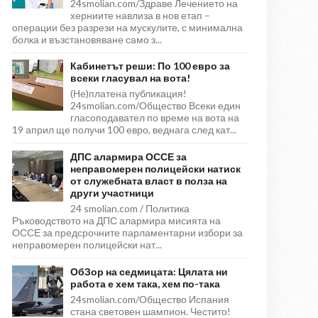
24smolian.com/Здраве Лечението на
херниите навлиза в нов етап –
операции без разрези на мускулите, с минимална
болка и възстановяване само з...
Кабинетът реши: По 100 евро за
всеки гласувал на вота!
(Не)платена публикация!
24smolian.com/Общество Всеки един
гласоподавател по време на вота на
19 април ще получи 100 евро, веднага след кат...
ДПС алармира ОССЕ за
неправомерен полицейски натиск
от служебната власт в полза на
други участници
24 smolian.com / Политика
Ръководството на ДПС алармира мисията на
ОССЕ за предсрочните парламентарни избори за
неправомерен полицейски нат...
ОбЗор на седмицата: Цялата ни
работа е хем така, хем по-така
24smolian.com/Общество Испания
стана световен шампион. Честито!