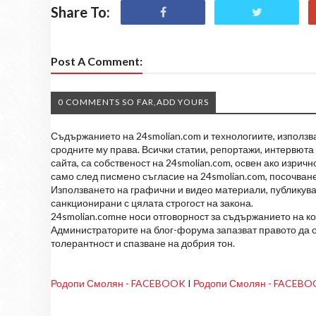
Share To:
Post A Comment:
0 COMMENTS SO FAR,ADD YOURS
Съдържанието на 24smolian.com и технологиите, използван
сродните му права. Всички статии, репортажи, интервюта 
сайта, са собственост на 24smolian.com, освен ако изрич
само след писмено съгласие на 24smolian.com, посочване
Използването на графични и видео материали, публикува
санкционирани с цялата строгост на закона.
24smolian.comне носи отговорност за съдържанието на к
Администраторите на блог-форума запазват правото да о
толерантност и спазване на добрия тон.
Родопи Смолян - FACEBOOK
I
Родопи Смолян - FACEB