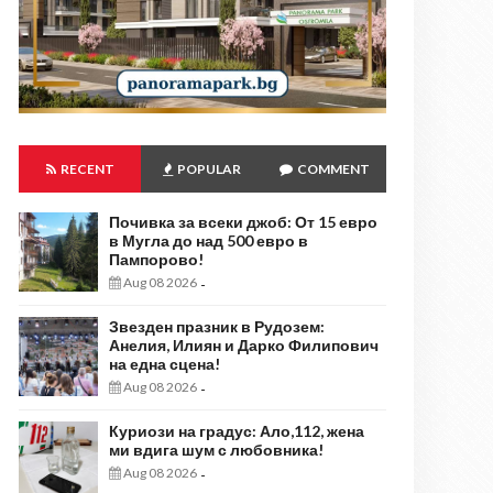
RECENT
POPULAR
COMMENT
Почивка за всеки джоб: От 15 евро
в Мугла до над 500 евро в
Пампорово!
Aug 08 2026
-
Звезден празник в Рудозем:
Анелия, Илиян и Дарко Филипович
на една сцена!
Aug 08 2026
-
Куриози на градус: Ало,112, жена
ми вдига шум с любовника!
Aug 08 2026
-