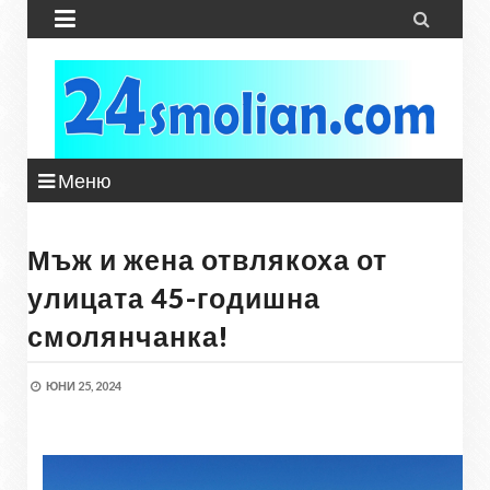


Меню
Мъж и жена отвлякоха от
улицата 45-годишна
смолянчанка!
ЮНИ 25, 2024