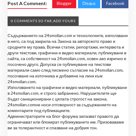
Post A Comment:
Blogger
Disqus
Facebook
0 COMMENTS SO FAR,ADD YOURS
Съдържанието на 24smolian.com и технологиите, използвани
в него, са под закрила на Закона за авторското право и
сродните му права. Всички статии, репортажи, интервюта и
други текстови, графични и видео материали, публикувани в
сайта, са собственост на 24smolian.com, освен ако изрично е
посочено друго. Допуска се публикуване на текстови
материали само след писмено съгласие на 24smolian.com,
посочване на източника и добавяне на линк към
24smolian.com.
Използването на графични и видео материали, публикувани
в 24smolian.com. е строго забранено. Нарушителите ще
бъдат санкционирани с цялата строгост на закона.
24smolian.comне носи отговорност за съдържанието на
коментарите под публикациите.
Администраторите на блог-форума запазват правото да
ограничават или блокират публикуването им. Призоваваме
ви за толерантност и спазване на добрия тон.