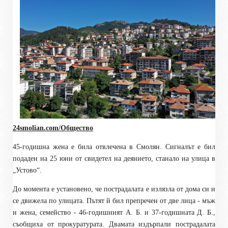
24smolian.com/Общество
45-годишна жена е била отвлечена в Смолян. Сигналът е бил
подаден на 25 юни от свидетел на деянието, станало на улица в
„Устово“.
До момента е установено, че пострадалата е излязла от дома си и
се движела по улицата. Пътят й бил препречен от две лица - мъж
и жена, семейство - 46-годишният А. Б. и 37-годишната Д. Б.,
съобщиха от прокуратурата. Двамата издърпали пострадалата