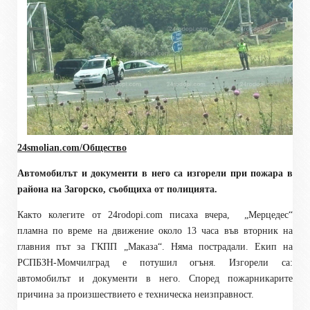
24smolian.com/Общество
Автомобилът и документи в него са изгорели при пожара в
района на Загорско, съобщиха от полицията.
Както колегите от 24
rodopi.com
писаха вчера,
„Мерцедес“
пламна по време на движение около 13 часа във вторник на
главния път за ГКПП „Маказа“. Няма пострадали. Екип на
РСПБЗН-Момчилград е потушил огъня. Изгорели са:
автомобилът и документи в него. Според пожарникарите
причина за произшествието е техническа неизправност.