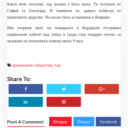
Както вече писахме, зад волана е била жена. Тя пътувала от
София за Златоград. В паниката си, дамата избягала от
превозното средство. По-късно била установена в Кирково.
Във вторник екип на пожарната в Кърджали отстранил
надвиснали кабели над улица в града след подаден сигнал за
оказване на техническа помощ около 9 часа.
криминале
,
общество
,
top
Share To:
Post A Comment:
Blogger
Disqus
Facebook