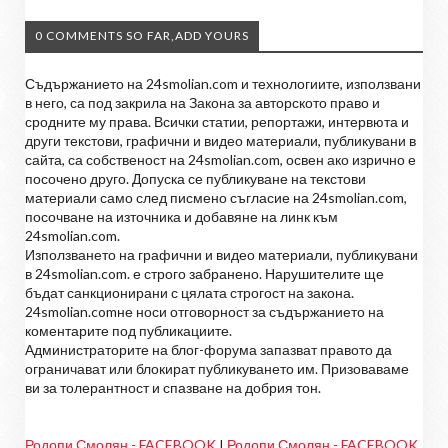
0 COMMENTS SO FAR,ADD YOURS
Съдържанието на 24smolian.com и технологиите, използвани
в него, са под закрила на Закона за авторското право и
сродните му права. Всички статии, репортажи, интервюта и
други текстови, графични и видео материали, публикувани в
сайта, са собственост на 24smolian.com, освен ако изрично е
посочено друго. Допуска се публикуване на текстови
материали само след писмено съгласие на 24smolian.com,
посочване на източника и добавяне на линк към
24smolian.com.
Използването на графични и видео материали, публикувани
в 24smolian.com. е строго забранено. Нарушителите ще
бъдат санкционирани с цялата строгост на закона.
24smolian.comне носи отговорност за съдържанието на
коментарите под публикациите.
Администраторите на блог-форума запазват правото да
ограничават или блокират публикуването им. Призоваваме
ви за толерантност и спазване на добрия тон.
Родопи Смолян - FACEBOOK
I
Родопи Смолян - FACEBOOK