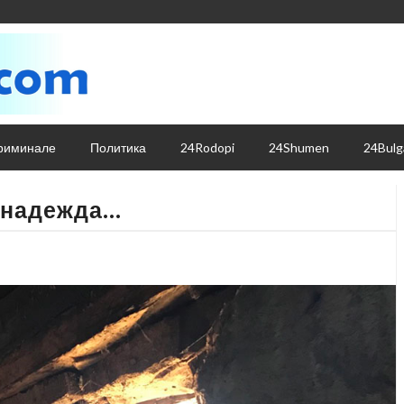
риминале
Политика
24Rodopi
24Shumen
24Bulg
а надежда…