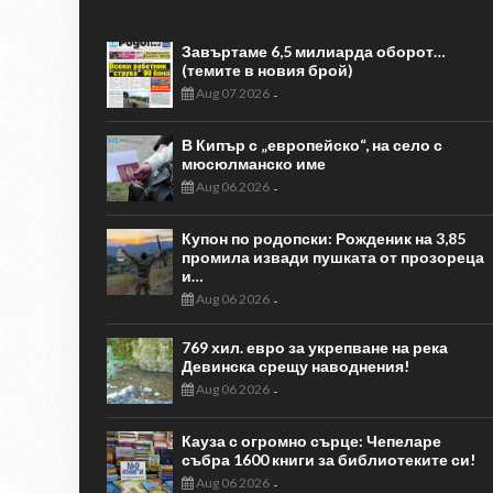
Завъртаме 6,5 милиарда оборот…
(темите в новия брой)
Aug 07 2026
-
В Кипър с „европейско“, на село с
мюсюлманско име
Aug 06 2026
-
Купон по родопски: Рожденик на 3,85
промила извади пушката от прозореца
и…
Aug 06 2026
-
769 хил. евро за укрепване на река
Девинска срещу наводнения!
Aug 06 2026
-
Кауза с огромно сърце: Чепеларе
събра 1600 книги за библиотеките си!
Aug 06 2026
-