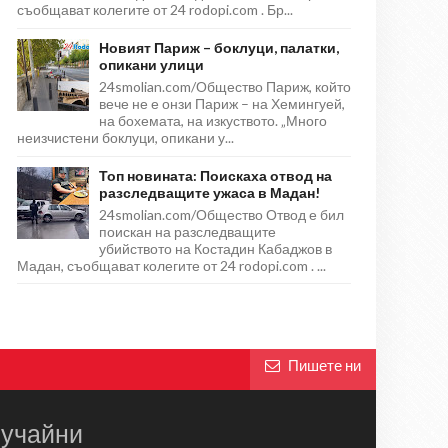
съобщават колегите от 24 rodopi.com . Бр...
Новият Париж – боклуци, палатки,
опикани улици
24smolian.com/Общество Париж, който
вече не е онзи Париж – на Хемингуей,
на бохемата, на изкуството. „Много
неизчистени боклуци, опикани у...
Топ новината: Поискаха отвод на
разследващите ужаса в Мадан!
24smolian.com/Общество Отвод е бил
поискан на разследващите
убийството на Костадин Кабаджов в
Мадан, съобщават колегите от 24 rodopi.com . ...
Пишете ни
учайни