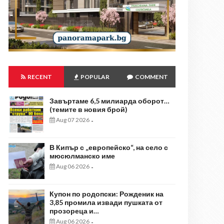
RECENT
POPULAR
COMMENT
Завъртаме 6,5 милиарда оборот…
(темите в новия брой)
Aug 07 2026
-
В Кипър с „европейско“, на село с
мюсюлманско име
Aug 06 2026
-
Купон по родопски: Рожденик на
3,85 промила извади пушката от
прозореца и…
Aug 06 2026
-