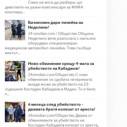
Само не мога да разбера, що
дивотиите на разни комплексари за ФИФА
конспира...
Бизнесмен дари линейка на
Неделино!
24 smolian.com / Общество Община
Неделино вече разполага с напълно
оборудван специализиран
медицински автомобил-линейка. Това съобщи
кметът...
Ново обвинение срещу 4-мата за
убийството на Кабаджов!
24smolian.com/Общество С ново
обвинение се сдобиха четиримата
млади мъже за убийството на 23-
годишния Костадин Кабаджов в Мадан. То е било
п...
6 месеца след убийството -
двамата братя излизат от ареста!
24smolian.com/Общество Двама от
обвиняемите за убийството на
Костадин Кабаджов излизат от ареста,