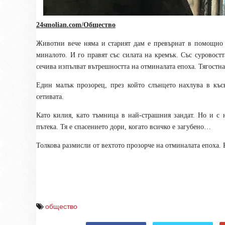
24smolian.com/Общество
Животни вече няма и старият дам е превърнат в помощно 
миналото. И го правят със силата на кремък. Със суровостт
сечива изпълват вътрешността на отминалата епоха. Тягостн
Един малък прозорец, през който слънцето нахлува в късн
сетивата.
Като килия, като тъмница в най-страшния зандат. Но и с 
пътека. Тя е спасението дори, когато всичко е загубено…
Толкова размисли от вехтото прозорче на отминалата епоха.
общество