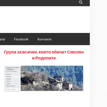

aria
Facebook
Контакти
Група за всички, които обичат Смолян
и Родопите