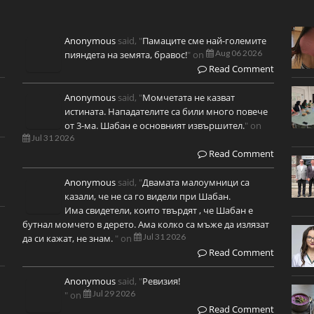
Anonymous
said, "
Памаците сме най-големите
Aug 06 2026
пияндета на земята, бравос!
" on
Read Comment
Anonymous
said, "
Момчетата не казват
истината. Нападателите са били много повече
от 3-ма. Шабан е основният извършител.
" on
Jul 31 2026
Read Comment
Anonymous
said, "
Двамата малоумници са
казали, че не са го видели при Шабан.
Има свидетели, които твърдят , че Шабан е
бутнал момчето в дерето. Ама колко са мъже да излязат
Jul 31 2026
да си кажат, не знам.
" on
Read Comment
Anonymous
said, "
Ревизия!
Jul 29 2026
" on
Read Comment