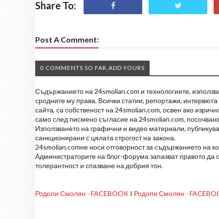
Share To:
Post A Comment:
0 COMMENTS SO FAR,ADD YOURS
Съдържанието на 24smolian.com и технологиите, използван
сродните му права. Всички статии, репортажи, интервюта 
сайта, са собственост на 24smolian.com, освен ако изрич
само след писмено съгласие на 24smolian.com, посочване
Използването на графични и видео материали, публикува
санкционирани с цялата строгост на закона.
24smolian.comне носи отговорност за съдържанието на к
Администраторите на блог-форума запазват правото да о
толерантност и спазване на добрия тон.
Родопи Смолян - FACEBOOK
I
Родопи Смолян - FACEB