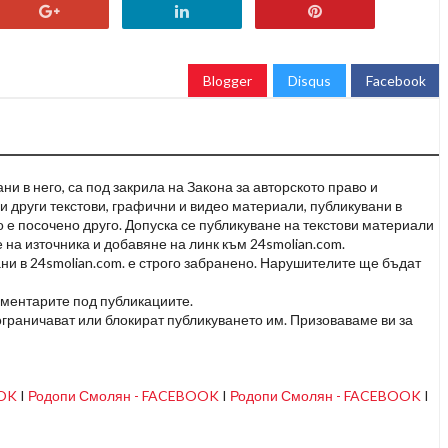
Blogger
Disqus
Facebook
и в него, са под закрила на Закона за авторското право и
и други текстови, графични и видео материали, публикувани в
но е посочено друго. Допуска се публикуване на текстови материали
 на източника и добавяне на линк към 24smolian.com.
ни в 24smolian.com. е строго забранено. Нарушителите ще бъдат
оментарите под публикациите.
граничават или блокират публикуването им. Призоваваме ви за
OOK
I
Родопи Смолян - FACEBOOK
I
Родопи Смолян - FACEBOOK
I