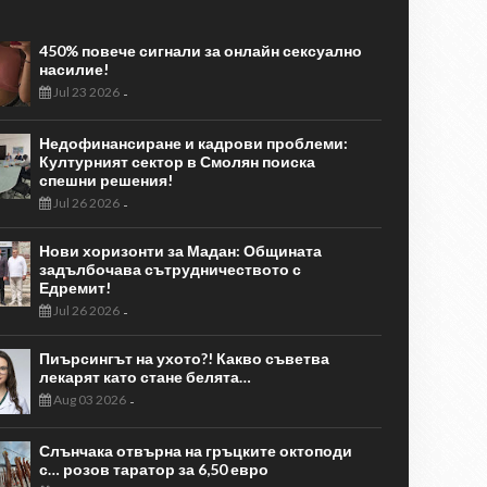
450% повече сигнали за онлайн сексуално
насилие!
Jul 23 2026
-
Недофинансиране и кадрови проблеми:
Културният сектор в Смолян поиска
спешни решения!
Jul 26 2026
-
Нови хоризонти за Мадан: Общината
задълбочава сътрудничеството с
Едремит!
Jul 26 2026
-
Пиърсингът на ухото?! Какво съветва
лекарят като стане белята…
Aug 03 2026
-
Слънчака отвърна на гръцките октоподи
с… розов таратор за 6,50 евро