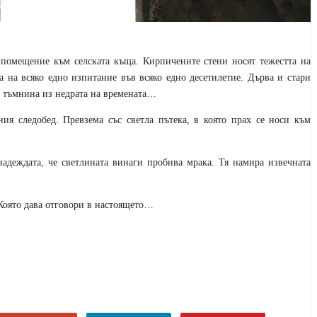
помещение към селската къща. Кирпичените стени носят тежестта на
а на всяко едно изпитание във всяко едно десетилетие. Дърва и стари
а тъмнина из недрата на времената…
ия следобед. Превзема със светла пътека, в която прах се носи към
надеждата, че светлината винаги пробива мрака. Тя намира извечната
 Която дава отговори в настоящето…