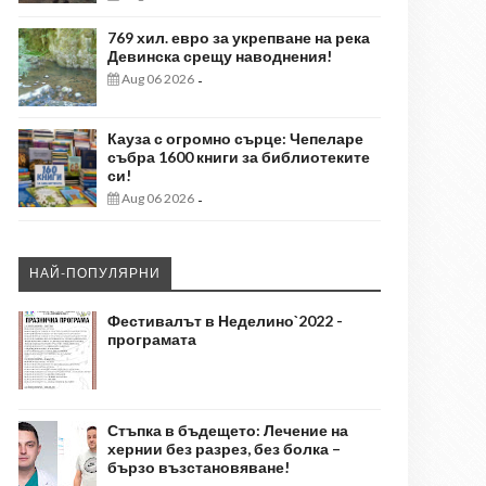
769 хил. евро за укрепване на река
Девинска срещу наводнения!
Aug 06 2026
-
Кауза с огромно сърце: Чепеларе
събра 1600 книги за библиотеките
си!
Aug 06 2026
-
НАЙ-ПОПУЛЯРНИ
Фестивалът в Неделино`2022 -
програмата
Стъпка в бъдещето: Лечение на
хернии без разрез, без болка –
бързо възстановяване!