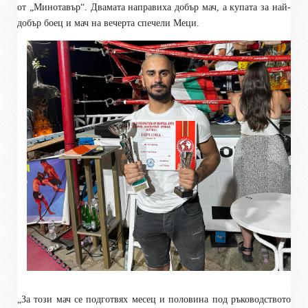
от „Минотавър“. Двамата направиха добър мач, а купата за най-
добър боец и мач на вечерта спечели Меци.
„За този мач се подготвях месец и половина под ръководството