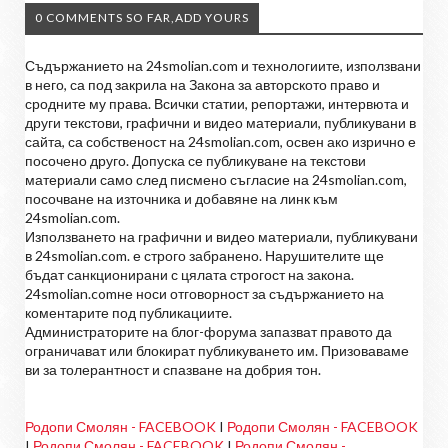
0 COMMENTS SO FAR,ADD YOURS
Съдържанието на 24smolian.com и технологиите, използвани
в него, са под закрила на Закона за авторското право и
сродните му права. Всички статии, репортажи, интервюта и
други текстови, графични и видео материали, публикувани в
сайта, са собственост на 24smolian.com, освен ако изрично е
посочено друго. Допуска се публикуване на текстови
материали само след писмено съгласие на 24smolian.com,
посочване на източника и добавяне на линк към
24smolian.com.
Използването на графични и видео материали, публикувани
в 24smolian.com. е строго забранено. Нарушителите ще
бъдат санкционирани с цялата строгост на закона.
24smolian.comне носи отговорност за съдържанието на
коментарите под публикациите.
Администраторите на блог-форума запазват правото да
ограничават или блокират публикуването им. Призоваваме
ви за толерантност и спазване на добрия тон.
Родопи Смолян - FACEBOOK
I
Родопи Смолян - FACEBOOK
I
Родопи Смолян - FACEBOOK
I
Родопи Смолян -