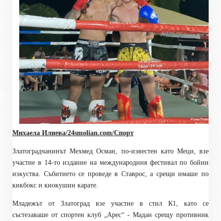
Михаела Илиева/24smolian.com/Спорт
Златоградчанинът Мехмед Осман, по-известен като Меци, взе
участие в 14-то издание на международния фестивал по бойни
изкуства. Събитието се проведе в Ставрос, а срещи имаше по
кикбокс и киокушин карате.
Младежът от Златоград взе участие в стил К1, като се
състезаваше от спортен клуб „Арес“ - Мадан срещу противник