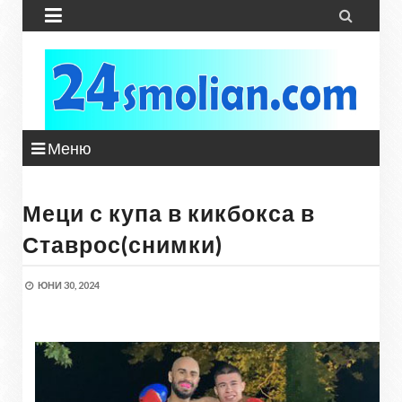


Меню
Меци с купа в кикбокса в
Ставрос(снимки)
ЮНИ 30, 2024