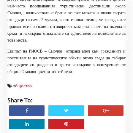
най-често посещаваните туристически дестинации около
Смолян,
количествата събрани от екопътеката и около езерата
отпадъци са само 2 чувала, което е показателно, че гражданите
проявят все по-голяма отговорност към опазването на околната
среда
и изхвърлят отпадъците си единствено на позволените за
това места.
Екипът на РИОСВ – Смолян
отправя апел към гражданите и
посетителите на туристическите обекти около града
да събират
отпадъците си разделно и да ги изхвърлят в осигурените от
община Смолян цветни контейнери.
общество
Share To: