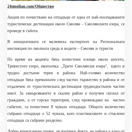
24smolian.com/Общество
А
кция по почистване на отпадъци от една от най-посещаваните
туристически дестинации около Смолян – Смолянските езера
, се
проведе в събота
.
В инициативата се включиха експертите на Регионалната
инспекция по околната среда и водите – Смолян и туристи.
По време на акцията бяха почистени площи около шосето,
Тревистото езеро, екопътека
„Трите Смолянски езера“,
както и
трудно достъпен терен в района. Най-голямо количество
отпадъци бяха
премахнати
след частно тържество в района и от
отдалечен от туристическата дестинация труднодостъпен частен
имот. За замърсяването в скален район е получен сигнал от
граждани, а от горска територ
и
я, след провеждане на
частно
събитие
,
са почистени 8 чувала отпадъци. Общото количество
събрани отпадъци
е
52 чувала, като пластмасовите и стъклени
отпадъци са събрани разделно.
Добро впечатление прави, че въпреки факта, че района е една от