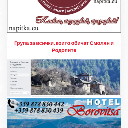
Група за всички, които обичат Смолян и
Родопите