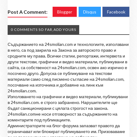
Post A Comment:
Blogger
Disqus
Facebook
0 COMMENTS SO FAR,ADD YOURS
Съдържанието на 24smolian.com и технологиите, използвани
в него, са под закрила на Закона за авторското право и
сродните му права. Всички статии, репортажи, интервюта и
други текстови, графични и видео материали, публикувани в
сайта, са собственост на 24smolian.com, освен ако изрично е
посочено друго. Допуска се публикуване на текстови
материали само след писмено съгласие на 24smolian.com,
посочване на източника и добавяне на линк към
24smolian.com.
Използването на графични и видео материали, публикувани
в 24smolian.com. е строго забранено. Нарушителите ще
бъдат санкционирани с цялата строгост на закона.
24smolian.comне носи отговорност за съдържанието на
коментарите под публикациите.
Администраторите на блог-форума запазват правото да
ограничават или блокират публикуването им. Призоваваме