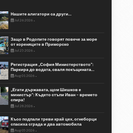
Нашите алигатори са други…
Jul 26 2026
-
Защо в Родопите говорят повече за море
от кореняците в Приморско
Jul 25 2026
-
Регистрация „София Министерството“:
Паркира до водата, сваля покъщината…
Aug 01 2026
-
„Егати държавата, щом Шишков е
министър“: Където стъпи Иван – времето
спира!
Jul 28 2026
-
Късо подпали треви край цех, огнеборци
спасиха сграда и два автомобила
Aug 05 2026
-