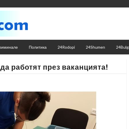
риминале
Политика
24Rodopi
24Shumen
24Bulg
 да работят през ваканцията!