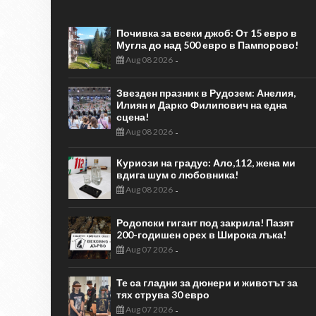
Почивка за всеки джоб: От 15 евро в
Мугла до над 500 евро в Пампорово!
Aug 08 2026
-
Звезден празник в Рудозем: Анелия,
Илиян и Дарко Филипович на една
сцена!
Aug 08 2026
-
Куриози на градус: Ало,112, жена ми
вдига шум с любовника!
Aug 08 2026
-
Родопски гигант под закрила! Пазят
200-годишен орех в Широка лъка!
Aug 07 2026
-
Те са гладни за дюнери и животът за
тях струва 30 евро
Aug 07 2026
-