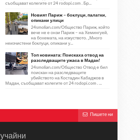
съобщават колегите от 24 rodopi.com . Бр...
Новият Париж – боклуци, палатки,
опикани улици
24smolian.com/Общество Париж, който
вече не е онзи Париж – на Хемингуей,
на бохемата, на изкуството. „Много
неизчистени боклуци, опикани у...
Топ новината: Поискаха отвод на
разследващите ужаса в Мадан!
24smolian.com/Общество Отвод е бил
поискан на разследващите
убийството на Костадин Кабаджов в
Мадан, съобщават колегите от 24 rodopi.com . ...
Пишете ни
учайни