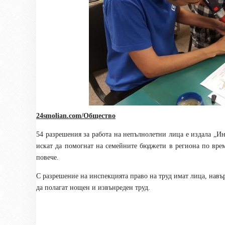
24smolian.com/Общество
54 разрешения за работа на непълнолетни лица е издала „И
искат да помогнат на семейните бюджети в региона по врем
повече.
С разрешение на инспекцията право на труд имат лица, навърш
да полагат нощен и извънреден труд.