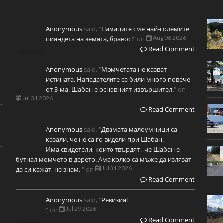
Anonymous
said, "
Памаците сме най-големите
Aug 06 2026
пияндета на земята, бравос!
" on
Read Comment
Anonymous
said, "
Момчетата не казват
истината. Нападателите са били много повече
от 3-ма. Шабан е основният извършител.
" on
Jul 31 2026
Read Comment
Anonymous
said, "
Двамата малоумници са
казали, че не са го видели при Шабан.
Има свидетели, които твърдят , че Шабан е
бутнал момчето в дерето. Ама колко са мъже да излязат
Jul 31 2026
да си кажат, не знам.
" on
Read Comment
Anonymous
said, "
Ревизия!
Jul 29 2026
" on
Read Comment