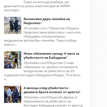
Само не мога да разбера, що
дивотиите на разни комплексари за ФИФА
конспира...
Бизнесмен дари линейка на
Неделино!
24 smolian.com / Общество Община
Неделино вече разполага с напълно
оборудван специализиран
медицински автомобил-линейка. Това съобщи
кметът...
Ново обвинение срещу 4-мата за
убийството на Кабаджов!
24smolian.com/Общество С ново
обвинение се сдобиха четиримата
млади мъже за убийството на 23-
годишния Костадин Кабаджов в Мадан. То е било
п...
6 месеца след убийството -
двамата братя излизат от ареста!
24smolian.com/Общество Двама от
обвиняемите за убийството на
Костадин Кабаджов излизат от ареста,