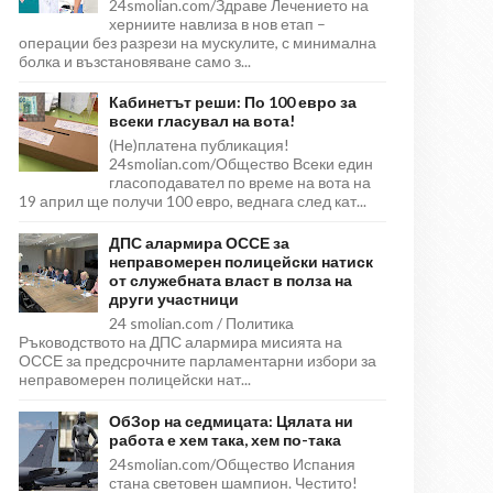
24smolian.com/Здраве Лечението на
херниите навлиза в нов етап –
операции без разрези на мускулите, с минимална
болка и възстановяване само з...
Кабинетът реши: По 100 евро за
всеки гласувал на вота!
(Не)платена публикация!
24smolian.com/Общество Всеки един
гласоподавател по време на вота на
19 април ще получи 100 евро, веднага след кат...
ДПС алармира ОССЕ за
неправомерен полицейски натиск
от служебната власт в полза на
други участници
24 smolian.com / Политика
Ръководството на ДПС алармира мисията на
ОССЕ за предсрочните парламентарни избори за
неправомерен полицейски нат...
ОбЗор на седмицата: Цялата ни
работа е хем така, хем по-така
24smolian.com/Общество Испания
стана световен шампион. Честито!