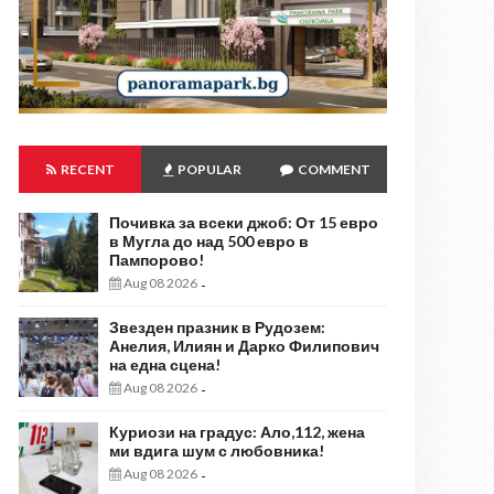
RECENT
POPULAR
COMMENT
Почивка за всеки джоб: От 15 евро
в Мугла до над 500 евро в
Пампорово!
Aug 08 2026
-
Звезден празник в Рудозем:
Анелия, Илиян и Дарко Филипович
на една сцена!
Aug 08 2026
-
Куриози на градус: Ало,112, жена
ми вдига шум с любовника!
Aug 08 2026
-