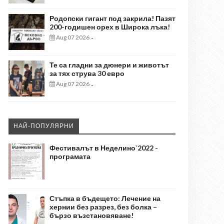
Родопски гигант под закрила! Пазят
200-годишен орех в Широка лъка!
Aug 07 2026
-
Те са гладни за дюнери и животът
за тях струва 30 евро
Aug 07 2026
-
НАЙ-ПОПУЛЯРНИ
Фестивалът в Неделино`2022 -
програмата
Стъпка в бъдещето: Лечение на
хернии без разрез, без болка –
бързо възстановяване!