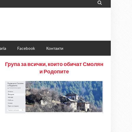

aria
Facebook
Контакти
Група за всички, които обичат Смолян
и Родопите