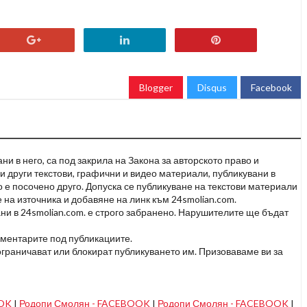
Blogger
Disqus
Facebook
и в него, са под закрила на Закона за авторското право и
и други текстови, графични и видео материали, публикувани в
но е посочено друго. Допуска се публикуване на текстови материали
 на източника и добавяне на линк към 24smolian.com.
ни в 24smolian.com. е строго забранено. Нарушителите ще бъдат
оментарите под публикациите.
граничават или блокират публикуването им. Призоваваме ви за
OOK
I
Родопи Смолян - FACEBOOK
I
Родопи Смолян - FACEBOOK
I