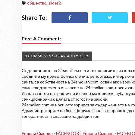
общество
,
slider2
Share To:
Post A Comment:
0 COMMENTS SO FAR,ADD YOURS
Съдържанието на 24smolian.com и технологиите, използван
сродните му права. Всички статии, репортажи, интервюта 
сайта, са собственост на 24smolian.com, освен ако изрич
само след писмено съгласие на 24smolian.com, посочване
Използването на графични и видео материали, публикува
санкционирани с цялата строгост на закона.
24smolian.comне носи отговорност за съдържанието на к
Администраторите на блог-форума запазват правото да о
толерантност и спазване на добрия тон.
Родопи Смолян - FACEBOOK
I
Родопи Смолян - FACEB