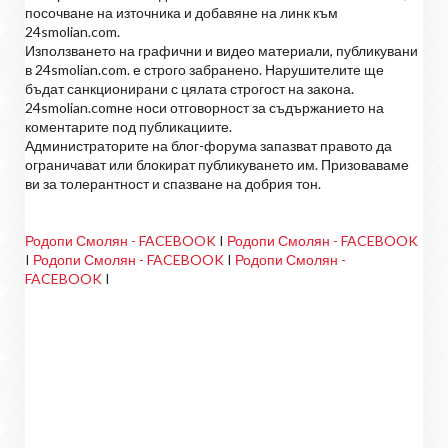
посочване на източника и добавяне на линк към
24smolian.com.
Използването на графични и видео материали, публикувани
в 24smolian.com. е строго забранено. Нарушителите ще
бъдат санкционирани с цялата строгост на закона.
24smolian.comне носи отговорност за съдържанието на
коментарите под публикациите.
Администраторите на блог-форума запазват правото да
ограничават или блокират публикуването им. Призоваваме
ви за толерантност и спазване на добрия тон.
Родопи Смолян - FACEBOOK
I
Родопи Смолян - FACEBOOK
I
Родопи Смолян - FACEBOOK
I
Родопи Смолян -
FACEBOOK
I