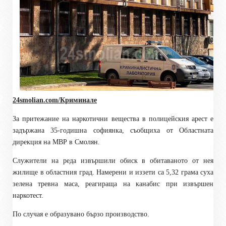
24smolian.com/Криминале
За притежание на наркотични вещества в полицейския арест е
задържана 35-годишна софиянка, съобщиха от Областната
дирекция на МВР в Смолян.
Служители на реда извършили обиск в обитаваното от нея
жилище в областния град. Намерени и иззети са 5,32 грама суха
зелена тревна маса, реагираща на канабис при извършен
наркотест.
По случая е образувано бързо производство.