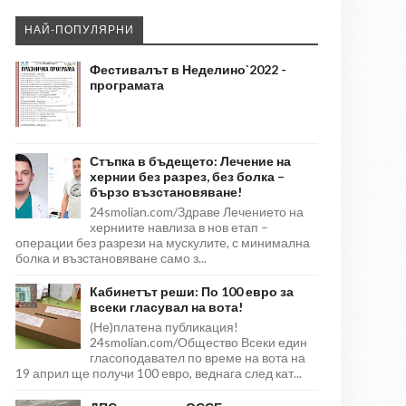
НАЙ-ПОПУЛЯРНИ
Фестивалът в Неделино`2022 -
програмата
Стъпка в бъдещето: Лечение на
хернии без разрез, без болка –
бързо възстановяване!
24smolian.com/Здраве Лечението на
херниите навлиза в нов етап –
операции без разрези на мускулите, с минимална
болка и възстановяване само з...
Кабинетът реши: По 100 евро за
всеки гласувал на вота!
(Не)платена публикация!
24smolian.com/Общество Всеки един
гласоподавател по време на вота на
19 април ще получи 100 евро, веднага след кат...