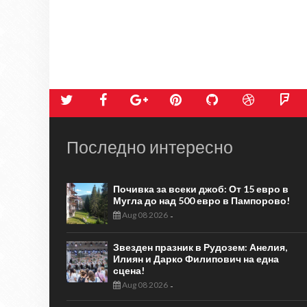
Последно интересно
Почивка за всеки джоб: От 15 евро в
Мугла до над 500 евро в Пампорово!
Aug 08 2026
-
Звезден празник в Рудозем: Анелия,
Илиян и Дарко Филипович на една
сцена!
Aug 08 2026
-