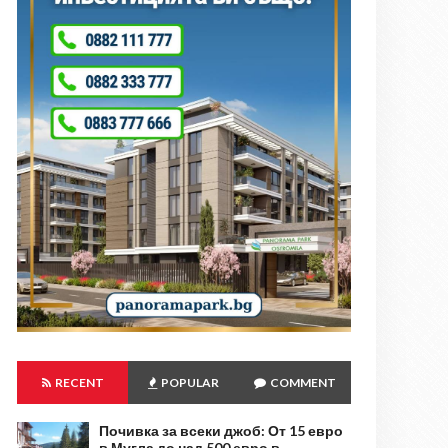
RECENT
POPULAR
COMMENT
Почивка за всеки джоб: От 15 евро
в Мугла до над 500 евро в