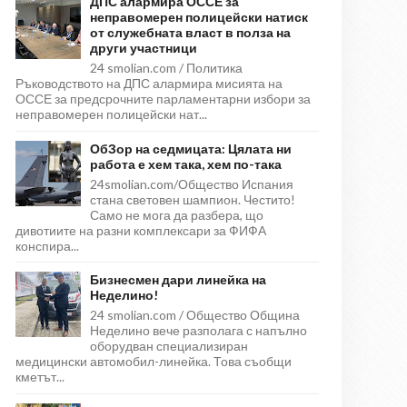
ДПС алармира ОССЕ за
неправомерен полицейски натиск
от служебната власт в полза на
други участници
24 smolian.com / Политика
Ръководството на ДПС алармира мисията на
ОССЕ за предсрочните парламентарни избори за
неправомерен полицейски нат...
ОбЗор на седмицата: Цялата ни
работа е хем така, хем по-така
24smolian.com/Общество Испания
стана световен шампион. Честито!
Само не мога да разбера, що
дивотиите на разни комплексари за ФИФА
конспира...
Бизнесмен дари линейка на
Неделино!
24 smolian.com / Общество Община
Неделино вече разполага с напълно
оборудван специализиран
медицински автомобил-линейка. Това съобщи
кметът...