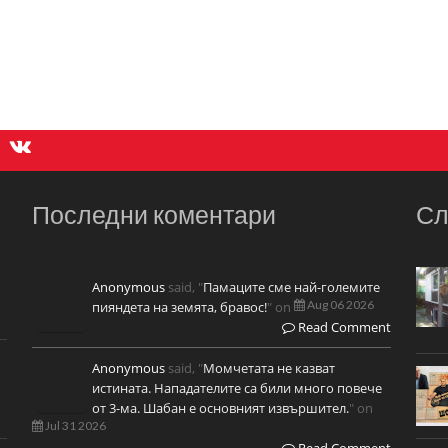
Последни коментари
Сл
Anonymous
said, "
Памаците сме най-големите
Aug 06 2026
пияндета на земята, бравос!
" on
Read Comment
Anonymous
said, "
Момчетата не казват
истината. Нападателите са били много повече
от 3-ма. Шабан е основният извършител.
" on
Jul 31 2026