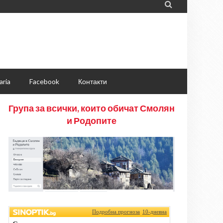

aria
Facebook
Контакти
Група за всички, които обичат Смолян
и Родопите