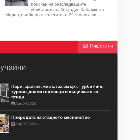
поискан на разследващите
убийството на Костадин Кабаджов в
Мадан, съобщават колегите от 24 rodopi.com . ...
Пишете ни
учайни
Пари, щастие, мисъл за смърт: Гурбетчия,
турчин, двама германци и къщичката за
птици
Aug 04 2026
-
Природата на стадното месианство
Aug 03 2026
-