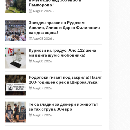
Пампорово!
Aug 08 2026
-
Звезден празник в Рудозем:
Анелия, Илиян и Дарко Филипович
на една сцена!
Aug 08 2026
-
Куриози на градус: Ало,112, жена
ми вдига шум с любовника!
Aug 08 2026
-
Родопски гигант под закрила! Пазят
200-годишен орех в Широка лъка!
Aug 07 2026
-
Те са гладни за дюнери и животът
за тях струва 30 евро
Aug 07 2026
-