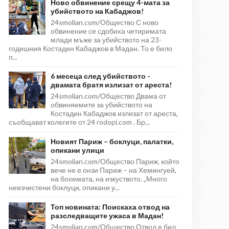
Ново обвинение срещу 4-мата за
убийството на Кабаджов!
24smolian.com/Общество С ново
обвинение се сдобиха четиримата
млади мъже за убийството на 23-
годишния Костадин Кабаджов в Мадан. То е било
п...
6 месеца след убийството -
двамата братя излизат от ареста!
24smolian.com/Общество Двама от
обвиняемите за убийството на
Костадин Кабаджов излизат от ареста,
съобщават колегите от 24 rodopi.com . Бр...
Новият Париж – боклуци, палатки,
опикани улици
24smolian.com/Общество Париж, който
вече не е онзи Париж – на Хемингуей,
на бохемата, на изкуството. „Много
неизчистени боклуци, опикани у...
Топ новината: Поискаха отвод на
разследващите ужаса в Мадан!
24smolian.com/Общество Отвод е бил