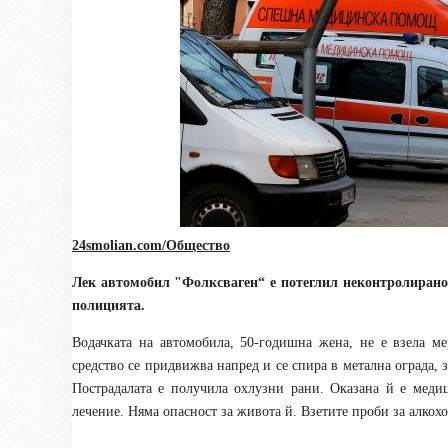
24smolian.com/Общество
Лек автомобил "Фолксваген“ е потеглил неконтролирано
полицията.
Водачката на автомобила, 50-годишна жена, не е взела ме
средство се придвижва напред и се спира в метална ограда, 
Пострадалата е получила охлузни рани. Оказана й е мед
лечение. Няма опасност за живота й. Взетите проби за алкох