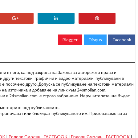
Blogger
Disqus
Facebook
и в него, са под закрила на Закона за авторското право и
и други текстови, графични и видео материали, публикувани в
но е посочено друго. Допуска се публикуване на текстови материали
 на източника и добавяне на линк към 24smolian.com.
ни в 24smolian.com. е строго забранено. Нарушителите ще бъдат
оментарите под публикациите.
граничават или блокират публикуването им. Призоваваме ви за
OOK
I
Родопи Смолян - FACEBOOK
I
Родопи Смолян - FACEBOOK
I