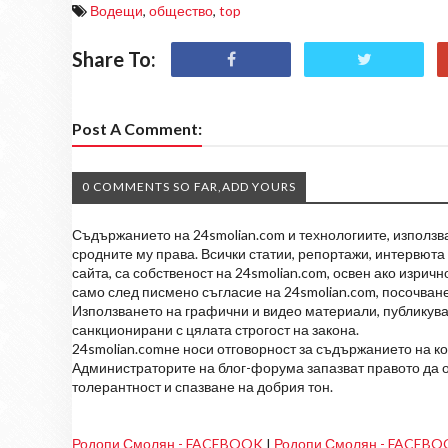
Водещи
,
общество
,
top
Share To:
Post A Comment:
0 COMMENTS SO FAR,ADD YOURS
Съдържанието на 24smolian.com и технологиите, използван
сродните му права. Всички статии, репортажи, интервюта 
сайта, са собственост на 24smolian.com, освен ако изрич
само след писмено съгласие на 24smolian.com, посочване
Използването на графични и видео материали, публикува
санкционирани с цялата строгост на закона.
24smolian.comне носи отговорност за съдържанието на к
Администраторите на блог-форума запазват правото да о
толерантност и спазване на добрия тон.
Родопи Смолян - FACEBOOK
I
Родопи Смолян - FACEB