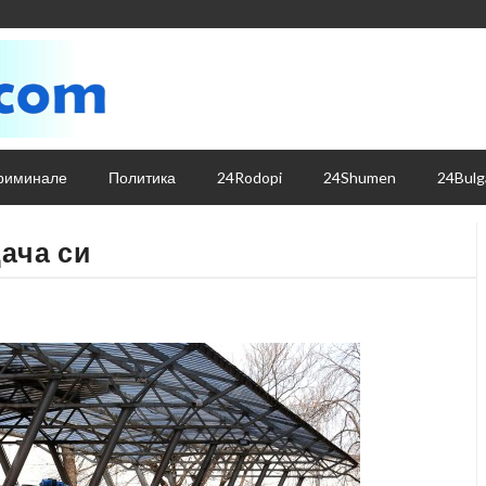
риминале
Политика
24Rodopi
24Shumen
24Bulg
ача си