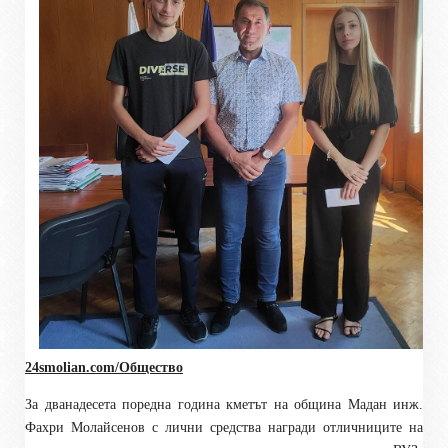
24smolian.com/Общество
За дванадесета поредна година кметът на община Мадан инж.
Фахри Молайсенов с лични средства награди отличниците на