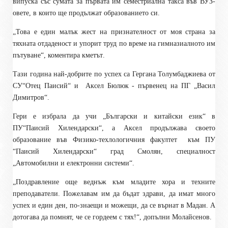
випуска със сумата за първата им семестриална такса във ВУЗ-
овете, в които ще продължат образованието си.
„
Това е един малък жест на признателност от моя страна за
тяхната отдаденост и упорит труд по време на гимназиалното им
пътуване
“
, коментира
кметът
.
Тази година най-добрите по успех са Гергана Толумбаджиева от
СУ“Отец Паисий“ и
Аксел Бюлюк - първенец на ПГ „Васил
Димитров“.
Гери е избрала да учи „Български и китайски език“ в
ПУ“Паисий Хилендарски“, а Аксел продължава своето
образование във Физико-техлологичния факултет
към ПУ
“Паисий Хилендарски“ град Смолян, специалност
„Автомобилни и електронни системи“.
„
Поздравление още веднъж към младите хора и техните
преподаватели.
Пожелавам им да бъдат здрави, да имат много
успех и един ден, по-знаещи и можещи, да се върнат в Мадан.
А
дотогава да помнят, че се гордеем с тях!
“
, допълни Молайсенов.