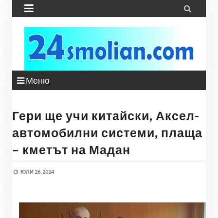


Меню
Гери ще учи китайски, Аксел-
автомобилни системи, плаща
– кметът на Мадан
ЮЛИ 26, 2024