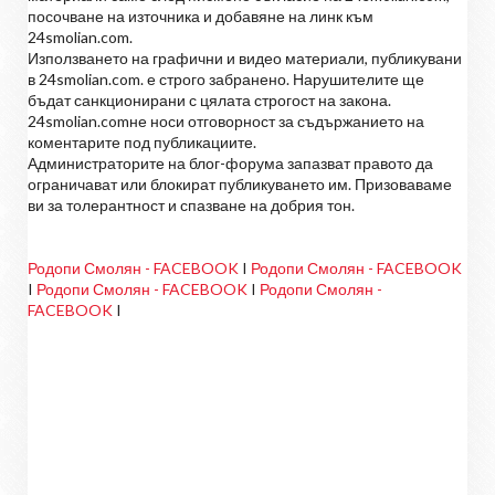
посочване на източника и добавяне на линк към
24smolian.com.
Използването на графични и видео материали, публикувани
в 24smolian.com. е строго забранено. Нарушителите ще
бъдат санкционирани с цялата строгост на закона.
24smolian.comне носи отговорност за съдържанието на
коментарите под публикациите.
Администраторите на блог-форума запазват правото да
ограничават или блокират публикуването им. Призоваваме
ви за толерантност и спазване на добрия тон.
Родопи Смолян - FACEBOOK
I
Родопи Смолян - FACEBOOK
I
Родопи Смолян - FACEBOOK
I
Родопи Смолян -
FACEBOOK
I