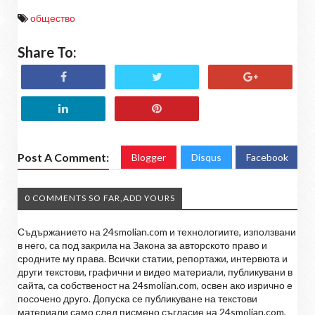
общество
Share To:
Post A Comment:
Blogger
Disqus
Facebook
0 COMMENTS SO FAR,ADD YOURS
Съдържанието на 24smolian.com и технологиите, използвани
в него, са под закрила на Закона за авторското право и
сродните му права. Всички статии, репортажи, интервюта и
други текстови, графични и видео материали, публикувани в
сайта, са собственост на 24smolian.com, освен ако изрично е
посочено друго. Допуска се публикуване на текстови
материали само след писмено съгласие на 24smolian.com,