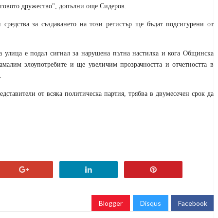
неговото дружество", допълни още Сидеров.
 средства за създаването на този регистър ще бъдат подсигурени от
та улица е подал сигнал за нарушена пътна настилка и кога Общинска
амалим злоупотребите и ще увеличим прозрачността и отчетността в
.
дставители от всяка политическа партия, трябва в двумесечен срок да
Blogger
Disqus
Facebook