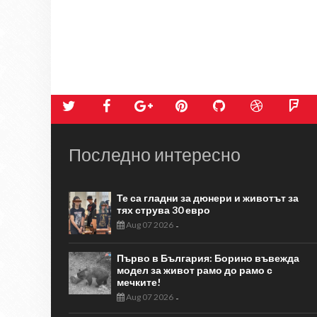
Последно интересно
Те са гладни за дюнери и животът за
тях струва 30 евро
Aug 07 2026
-
Първо в България: Борино въвежда
модел за живот рамо до рамо с
мечките!
Aug 07 2026
-