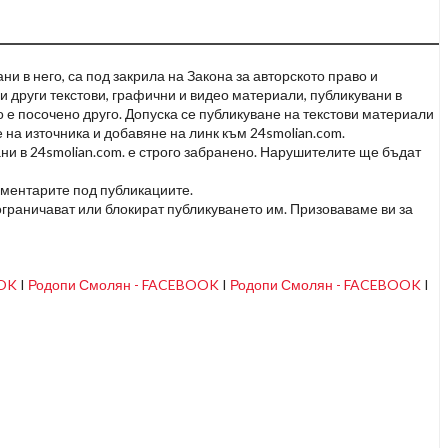
и в него, са под закрила на Закона за авторското право и
и други текстови, графични и видео материали, публикувани в
но е посочено друго. Допуска се публикуване на текстови материали
 на източника и добавяне на линк към 24smolian.com.
ни в 24smolian.com. е строго забранено. Нарушителите ще бъдат
оментарите под публикациите.
граничават или блокират публикуването им. Призоваваме ви за
OOK
I
Родопи Смолян - FACEBOOK
I
Родопи Смолян - FACEBOOK
I