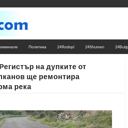
риминале
Политика
24Rodopi
24Shumen
24Bulg
Регистър на дупките от
ълканов ще ремонтира
рма река