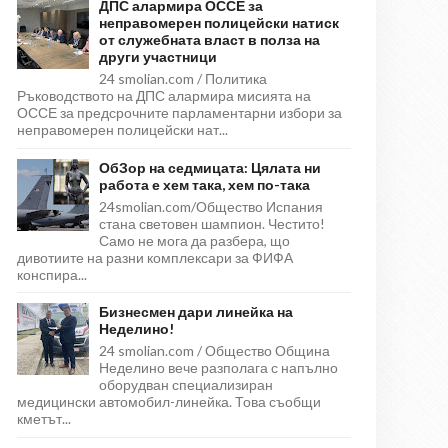
ДПС алармира ОССЕ за
неправомерен полицейски натиск
от служебната власт в полза на
други участници
24 smolian.com / Политика
Ръководството на ДПС алармира мисията на
ОССЕ за предсрочните парламентарни избори за
неправомерен полицейски нат...
ОбЗор на седмицата: Цялата ни
работа е хем така, хем по-така
24smolian.com/Общество Испания
стана световен шампион. Честито!
Само не мога да разбера, що
дивотиите на разни комплексари за ФИФА
конспира...
Бизнесмен дари линейка на
Неделино!
24 smolian.com / Общество Община
Неделино вече разполага с напълно
оборудван специализиран
медицински автомобил-линейка. Това съобщи
кметът...