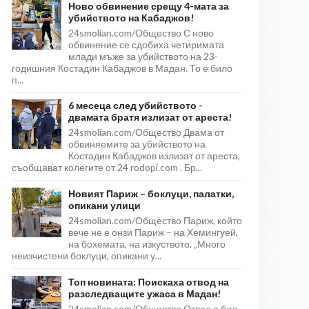
Ново обвинение срещу 4-мата за
убийството на Кабаджов!
24smolian.com/Общество С ново
обвинение се сдобиха четиримата
млади мъже за убийството на 23-
годишния Костадин Кабаджов в Мадан. То е било
п...
6 месеца след убийството -
двамата братя излизат от ареста!
24smolian.com/Общество Двама от
обвиняемите за убийството на
Костадин Кабаджов излизат от ареста,
съобщават колегите от 24 rodopi.com . Бр...
Новият Париж – боклуци, палатки,
опикани улици
24smolian.com/Общество Париж, който
вече не е онзи Париж – на Хемингуей,
на бохемата, на изкуството. „Много
неизчистени боклуци, опикани у...
Топ новината: Поискаха отвод на
разследващите ужаса в Мадан!
24smolian.com/Общество Отвод е бил