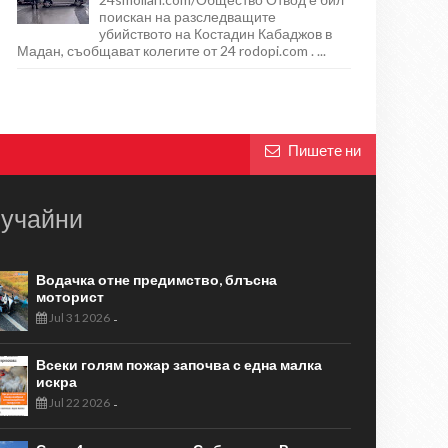
поискан на разследващите
убийството на Костадин Кабаджов в
Мадан, съобщават колегите от 24 rodopi.com . ...
Пишете ни
учайни
Водачка отне предимство, блъсна
моторист
Jul 31 2026
-
Всеки голям пожар започва с една малка
искра
Jul 22 2026
-