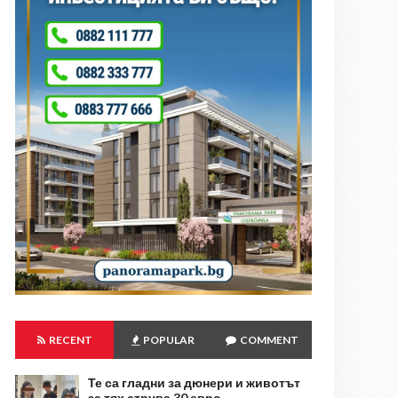
RECENT
POPULAR
COMMENT
Те са гладни за дюнери и животът
за тях струва 30 евро