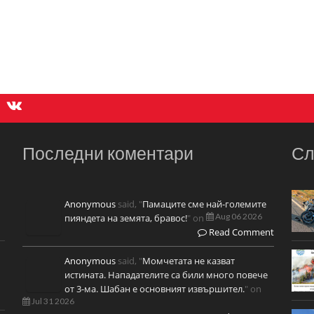
Последни коментари
Сл
Anonymous
said, "
Памаците сме най-големите
Aug 06 2026
пияндета на земята, бравос!
" on
Read Comment
Anonymous
said, "
Момчетата не казват
истината. Нападателите са били много повече
от 3-ма. Шабан е основният извършител.
" on
Jul 31 2026