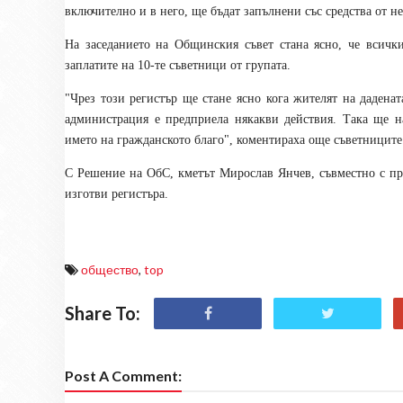
включително и в него, ще бъдат запълнени със средства от 
На заседанието на Общинския съвет стана ясно, че всички
заплатите на 10-те съветници от групата.
"Чрез този регистър ще стане ясно кога жителят на дадена
администрация е предприела някакви действия. Така ще н
името на гражданското благо", коментираха още съветниците
С Решение на ОбС, кметът Мирослав Янчев, съвместно с пре
изготви регистъра.
общество
,
top
Share To:
Post A Comment: