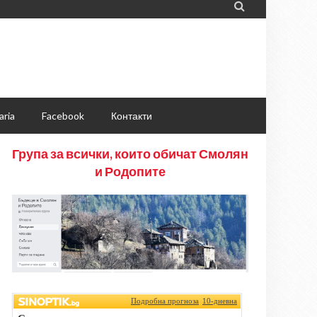

aria
Facebook
Контакти
Група за всички, които обичат Смолян
и Родопите