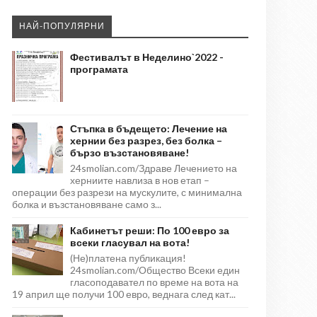
НАЙ-ПОПУЛЯРНИ
Фестивалът в Неделино`2022 -
програмата
Стъпка в бъдещето: Лечение на
хернии без разрез, без болка –
бързо възстановяване!
24smolian.com/Здраве Лечението на
херниите навлиза в нов етап –
операции без разрези на мускулите, с минимална
болка и възстановяване само з...
Кабинетът реши: По 100 евро за
всеки гласувал на вота!
(Не)платена публикация!
24smolian.com/Общество Всеки един
гласоподавател по време на вота на
19 април ще получи 100 евро, веднага след кат...