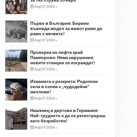
Aug 07 2026
-
Първо в България: Борино
въвежда модел за живот рамо до
рамо с мечките!
Aug 07 2026
-
Проверка на лифта край
Пампорово: Няма нарушения,
новите станции се изграждат!
Aug 07 2026
-
Измамата е разкрита: Родопски
села в схема с „чудодейни“
мехлеми!
Aug 07 2026
-
Нашенец и дертове в Германия:
Най-трудното е да се регистрираш
като безработен!
Aug 07 2026
-