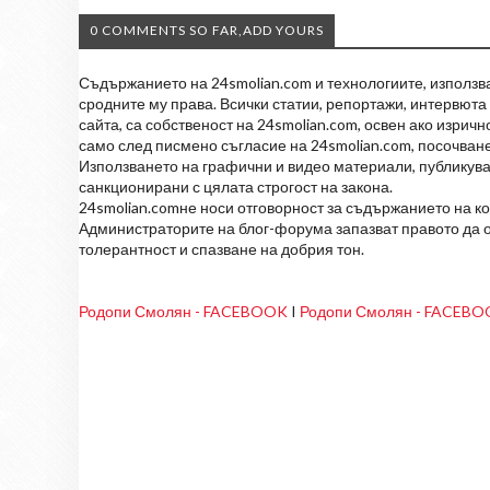
0 COMMENTS SO FAR,ADD YOURS
Съдържанието на 24smolian.com и технологиите, използван
сродните му права. Всички статии, репортажи, интервюта 
сайта, са собственост на 24smolian.com, освен ако изрич
само след писмено съгласие на 24smolian.com, посочване
Използването на графични и видео материали, публикува
санкционирани с цялата строгост на закона.
24smolian.comне носи отговорност за съдържанието на к
Администраторите на блог-форума запазват правото да о
толерантност и спазване на добрия тон.
Родопи Смолян - FACEBOOK
I
Родопи Смолян - FACEB