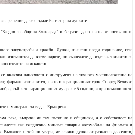
взе решение да се създаде Регистър на дупките.
 "Заедно за община Златоград" и бе разгледано както от постоянните
 много злоупотреби и кражби. Дупки, пълнени преди година-две, сега
ата изпълнител да вземе парите, но кърпежите да издържат колкото се
 вносителите на искането.
" се включва нанасянето с инструмент на точното местоположение на
алт, фирмата изпълнител, както и гаранционният срок. Според Величко
добро, тъй като гаранционният му срок е 5 години, а при немашинното
ите и минералната вода - Ерма река.
рма река, въпреки че там пътят не е общински, а е собственост на
свидетел как ежедневно минават товарни автомобили на фирмата и
с Вълканов и той ни увери, че всички дупки от разклона до селото,