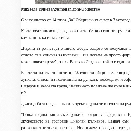
Михаела Илиева/24smolian.com/Общество
С мнозинство от 14 гласа „За“ Общинският съвет в Златоград 
Както вече писахме, предложението бе внесено от групата
комисии, така и на сесията.
„Идеята за регистъра е много добра, защото се получават
отново са в списъка за кърпежи. Ние искаме не просто фирм
може повече време", заяви Величко Сидеров, който е един от
В идеята на съветниците от "Заедно за община Златоград
дупката, описът на големината на дупката, необходимия асф
Сидеров и неговата група, машинното полагане ще бъде най-
е 2.
Дълги дебати предизвика и казусът с дупките в селото на руд
"Всяка година запълваме дупки с общински средства в Е
дружеството на господин Николай Вълканов. Ставал съм 
разрушават пътната настилка. Ние имаме проведена среща 