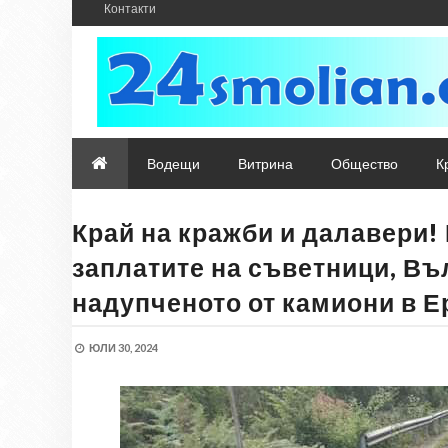
Контакти
Водещи
Витрина
Общество
К
Край на кражби и далавери! 
заплатите на съветници, В
надупченото от камиони в Е
ЮЛИ 30, 2024