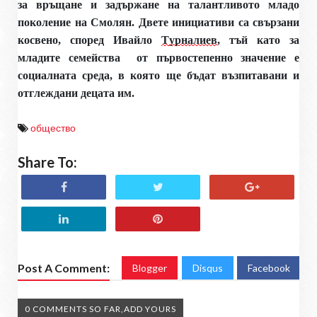
за връщане и задържане на талантливото младо
поколение на Смолян. Двете инициативи са свързани
косвено, според Ивайло
Турналиев
, тъй като за
младите семейства от първостепенно значение е
социалната среда, в която ще бъдат възпитавани и
отглеждани децата им.
общество
Share To:
Post A Comment:
Blogger
Disqus
Facebook
0 COMMENTS SO FAR,ADD YOURS