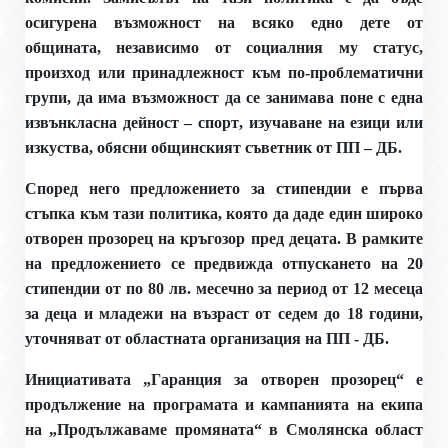
осигурена възможност на всяко едно дете от
общината, независимо от социалния му статус,
произход или принадлежност към по-проблематични
групи, да има възможност да се занимава поне с една
извънкласна дейност – спорт, изучаване на езици или
изкуства, обясни общинският съветник от ПП – ДБ.
Според него предложението за стипендии е първа
стъпка към тази политика, която да даде един широко
отворен прозорец на кръгозор пред децата. В рамките
на предложението се предвижда отпускането на 20
стипендии от по 80 лв. месечно за период от 12 месеца
за деца и младежи на възраст от седем до 18 години,
уточняват от областната организация на ПП - ДБ.
Инициативата „Гаранция за отворен прозорец“ е
продължение на програмата и кампанията на екипа
на „Продължаваме промяната“ в Смолянска област