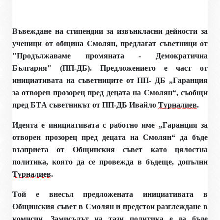
Въвеждане на стипендии за извънкласни дейности за
ученици от община Смолян, предлагат съветници от
"Продължаваме промяната - Демократична
България" (ПП-ДБ). Предложението е част от
инициативата на съветниците от ПП- ДБ „Гаранция
за отворен прозорец пред децата на Смолян“, съобщи
пред БТА съветникът от ПП-ДБ Ивайло
Турналиев
.
Идеята е инициативата с работно име „Гаранция за
отворен прозорец пред децата на Смолян“ да бъде
възприета от Общинския съвет като цялостна
политика, която да се провежда в бъдеще, допълни
Турналиев
.
Той е внесъл предложената инициативата в
Общинския съвет в Смолян и предстои разглеждане в
комисии. Замисълът на тази политика е да бъде