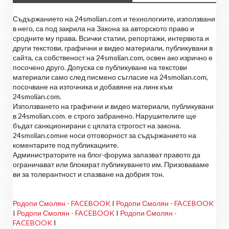
Съдържанието на 24smolian.com и технологиите, използвани
в него, са под закрила на Закона за авторското право и
сродните му права. Всички статии, репортажи, интервюта и
други текстови, графични и видео материали, публикувани в
сайта, са собственост на 24smolian.com, освен ако изрично е
посочено друго. Допуска се публикуване на текстови
материали само след писмено съгласие на 24smolian.com,
посочване на източника и добавяне на линк към
24smolian.com.
Използването на графични и видео материали, публикувани
в 24smolian.com. е строго забранено. Нарушителите ще
бъдат санкционирани с цялата строгост на закона.
24smolian.comне носи отговорност за съдържанието на
коментарите под публикациите.
Администраторите на блог-форума запазват правото да
ограничават или блокират публикуването им. Призоваваме
ви за толерантност и спазване на добрия тон.
Родопи Смолян - FACEBOOK
I
Родопи Смолян - FACEBOOK
I
Родопи Смолян - FACEBOOK
I
Родопи Смолян -
FACEBOOK
I