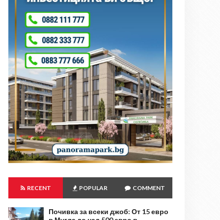
RECENT
POPULAR
COMMENT
Почивка за всеки джоб: От 15 евро
в Мугла до над 500 евро в