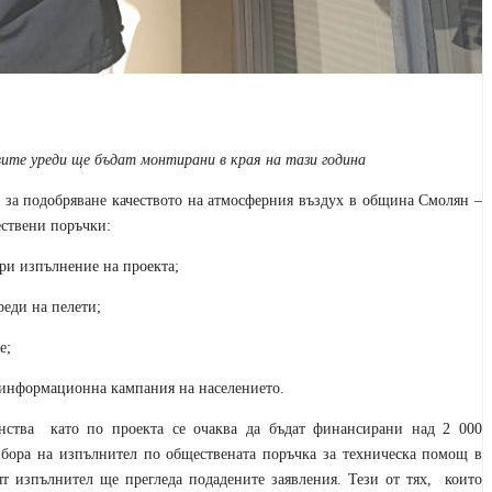
рвите уреди ще бъдат монтирани в края на тази година
 за подобряване качеството на атмосферния въздух в община Смолян –
ествени поръчки:
ри изпълнение на проекта;
реди на пелети;
е;
 информационна кампания на населението.
инства като по проекта се очаква да бъдат финансирани над 2 000
збора на изпълнител по обществената поръчка за техническа помощ в
т изпълнител ще прегледа подадените заявления. Тези от тях, които