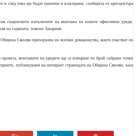
то и след това ще бъдат оценени и класирани, съобщиха от пресцентъра
ъм същинското изпълнение на монтажа на новите ефективни уреди.
ая на годината, поясни Захариев.
н, Община Смолян препоръчва на всички домакинства, които участват по
о проекта, монтажите на уредите ще се извърши по брой събрани точки
итериите, публикувани на интернет страницата на Община Смолян, каза