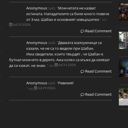
Anonymous
said, "
Момчетата не казват
истината. Нападателите са били много повече
от 3-ма. Шабан е основният извършител.
" on
Jul 31 2026
Read Comment
Anonymous
said, "
Двамата малоумници са
казали, че не са го видели при Шабан.
Има свидетели, които твърдят , че Шабан е
бутнал момчето в дерето. Ама колко са мъже да излязат
Jul 31 2026
да си кажат, не знам.
" on
Read Comment
Anonymous
said, "
Ревизия!
Jul 29 2026
" on
Read Comment