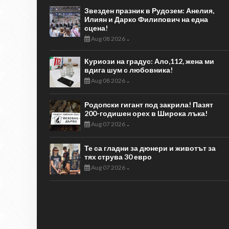
Звезден празник в Рудозем: Анелия,
Илиян и Дарко Филипович на една
сцена!
Aug 08 2026
-
Куриози на градус: Ало,112, жена ми
вдига шум с любовника!
Aug 08 2026
-
Родопски гигант под закрила! Пазят
200-годишен орех в Широка лъка!
Aug 07 2026
-
Те са гладни за дюнери и животът за
тях струва 30 евро
Aug 07 2026
-