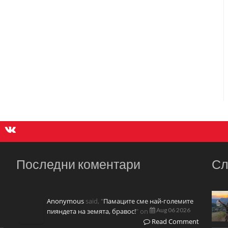
Последни коментари
Сл
Anonymous
said, "
Памаците сме най-големите
Aug 06 2026
пияндета на земята, бравос!
" on
Read Comment