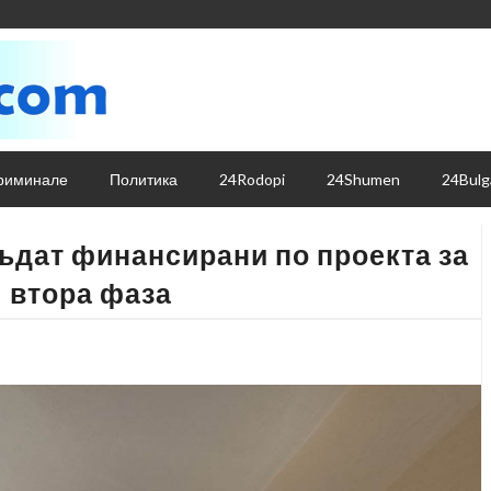
риминале
Политика
24Rodopi
24Shumen
24Bulg
ъдат финансирани по проекта за
– втора фаза