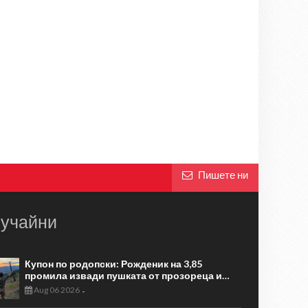
Пишете ни
учайни
Купон по родопски: Рожденик на 3,85
промила извади пушката от прозореца и…
Aug 06 2026
-