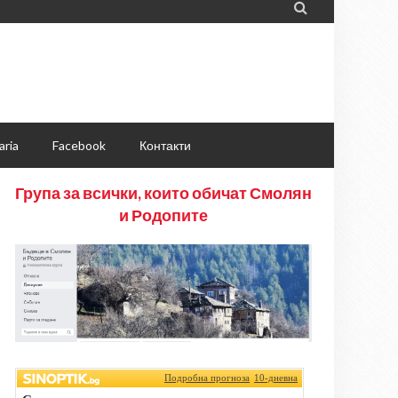

aria
Facebook
Контакти
Група за всички, които обичат Смолян
и Родопите