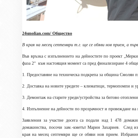
24smolian.com/ Общество
В края на месец септември т.г. ще се обяви нов прием, а пъ
Във връзка с изпълнението на дейностите по проект „Мерки
фаза 2“ към настоящия момент са пред финализиране 4 общ
1. Предоставяне на техническа подкрепа за община Смолян п
2. Доставка на новите уредите – климатици, термопомпи и у
3. Демонтаж на старите уреди/устройства за битово отоплени
4. Изпълнение на дейности по прозрачност и провеждане на
Заявления за участие досега са подали над 1 478 домак
домакинства, посочи зам.-кметът Марин Захариев. След и
края на месец септември ще се обяви нов прием. Избрания