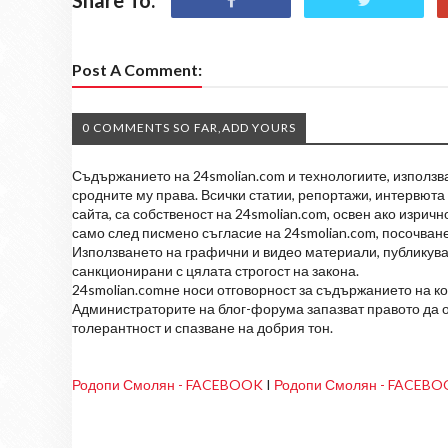
Post A Comment:
0 COMMENTS SO FAR,ADD YOURS
Съдържанието на 24smolian.com и технологиите, използван
сродните му права. Всички статии, репортажи, интервюта 
сайта, са собственост на 24smolian.com, освен ако изрич
само след писмено съгласие на 24smolian.com, посочване
Използването на графични и видео материали, публикува
санкционирани с цялата строгост на закона.
24smolian.comне носи отговорност за съдържанието на к
Администраторите на блог-форума запазват правото да о
толерантност и спазване на добрия тон.
Родопи Смолян - FACEBOOK
I
Родопи Смолян - FACEB