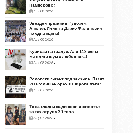
Пампорово!
Aug 08 2026
-
Звезден празник в Рудозем:
Анелия, Илиян и Дарко Филипович
на една сцена!
Aug 08 2026
-
Куриози на градус: Ало,112, жена
ми вдига шум с любовника!
Aug 08 2026
-
Родопски гигант под закрила! Пазят
200-годишен орех в Широка лъка!
Aug 07 2026
-
Те са гладни за дюнери и животът
за тях струва 30 евро
Aug 07 2026
-