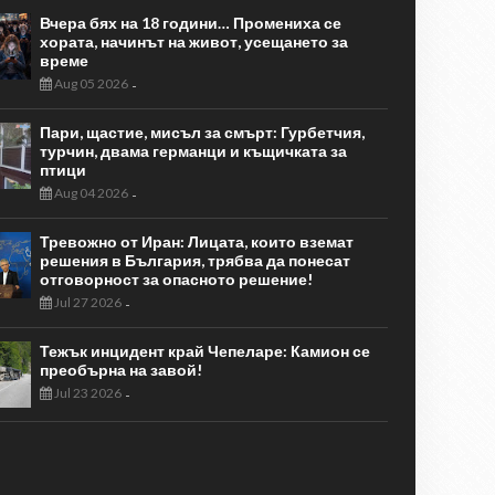
Вчера бях на 18 години… Промениха се
хората, начинът на живот, усещането за
време
Aug 05 2026
-
Пари, щастие, мисъл за смърт: Гурбетчия,
турчин, двама германци и къщичката за
птици
Aug 04 2026
-
Тревожно от Иран: Лицата, които вземат
решения в България, трябва да понесат
отговорност за опасното решение!
Jul 27 2026
-
Тежък инцидент край Чепеларе: Камион се
преобърна на завой!
Jul 23 2026
-