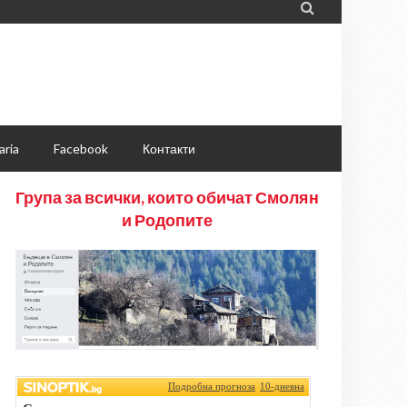

aria
Facebook
Контакти
Група за всички, които обичат Смолян
и Родопите