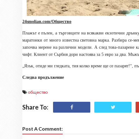
24smolian.com/Общество
Плажът е пълен, а търговците на всякакви екзотични дрънку
маратонки от много известна световна марка. Разбира се-мен
започва мерене на различни модели. А след това-пазарене ка
чифт. Клиент от Сърбия дори настоява за 5 евро за два. Мъж
„Язък, отиде ми гледката, тия колко време ще се пазарят!“, 
Следва продължение
общество
Share To:
Post A Comment: