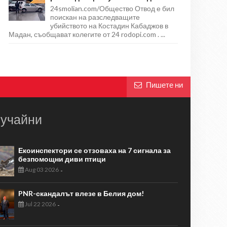
24smolian.com/Общество Отвод е бил
поискан на разследващите
убийството на Костадин Кабаджов в
Мадан, съобщават колегите от 24 rodopi.com . ...
Пишете ни
учайни
Екоинспектори се отзоваха на 7 сигнала за
безпомощни диви птици
Aug 03 2026
-
PNR-скандалът влезе в Белия дом!
Jul 22 2026
-