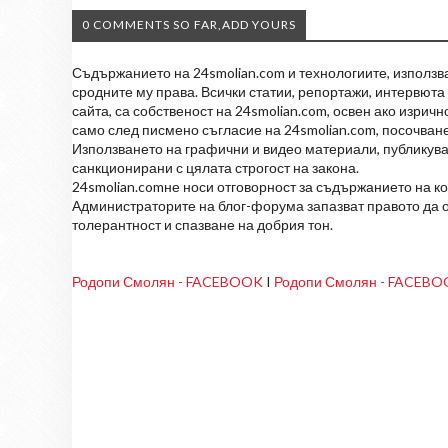
0 COMMENTS SO FAR,ADD YOURS
Съдържанието на 24smolian.com и технологиите, използван
сродните му права. Всички статии, репортажи, интервюта 
сайта, са собственост на 24smolian.com, освен ако изрич
само след писмено съгласие на 24smolian.com, посочване
Използването на графични и видео материали, публикува
санкционирани с цялата строгост на закона.
24smolian.comне носи отговорност за съдържанието на к
Администраторите на блог-форума запазват правото да о
толерантност и спазване на добрия тон.
Родопи Смолян - FACEBOOK
I
Родопи Смолян - FACEB