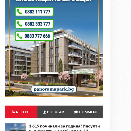
RECENT
POPULAR
COMMENT
1 619 починали за година! Инсулти
и инфаркти „косят“ наред, 12