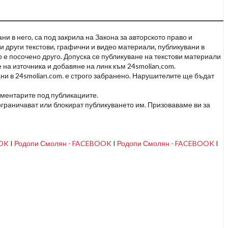
и в него, са под закрила на Закона за авторското право и
и други текстови, графични и видео материали, публикувани в
но е посочено друго. Допуска се публикуване на текстови материали
 на източника и добавяне на линк към 24smolian.com.
ни в 24smolian.com. е строго забранено. Нарушителите ще бъдат
оментарите под публикациите.
граничават или блокират публикуването им. Призоваваме ви за
OOK
I
Родопи Смолян - FACEBOOK
I
Родопи Смолян - FACEBOOK
I