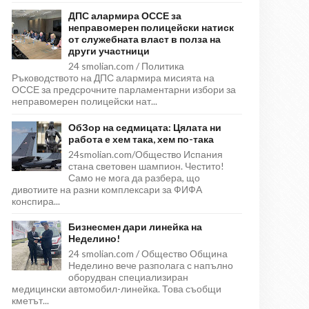
ДПС алармира ОССЕ за
неправомерен полицейски натиск
от служебната власт в полза на
други участници
24 smolian.com / Политика
Ръководството на ДПС алармира мисията на
ОССЕ за предсрочните парламентарни избори за
неправомерен полицейски нат...
ОбЗор на седмицата: Цялата ни
работа е хем така, хем по-така
24smolian.com/Общество Испания
стана световен шампион. Честито!
Само не мога да разбера, що
дивотиите на разни комплексари за ФИФА
конспира...
Бизнесмен дари линейка на
Неделино!
24 smolian.com / Общество Община
Неделино вече разполага с напълно
оборудван специализиран
медицински автомобил-линейка. Това съобщи
кметът...