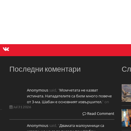
Последни коментари
Сл
Anonymous
said, "
Момчетата не казват
истината. Нападателите са били много повече
от 3-ма. Шабан е основният извършител.
" on
Jul 31 2026
Read Comment
Anonymous
said, "
Двамата малоумници са