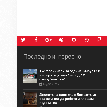
Последно интересно
1 619 починали за година! Инсулти и
инфаркти „косят“ наред, 12
самоубийства!
Aug 06 2026
-
Драмата на един мъж: Бившата ме
осакати, как да работя и плащам
издръжка?!