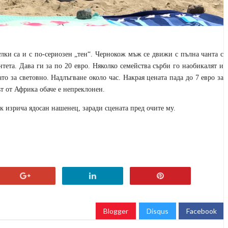
лки са и с по-сериозен „тен“. Чернокож мъж се движи с пълна чанта с
тета. Дава ги за по 20 евро. Няколко семейства сърби го наобикалят и
то за световно. Надлъгване около час. Накрая цената пада до 7 евро за
ът от Африка обаче е непреклонен.
пък изрича ядосан нашенец, заради сцената пред очите му.
Blogger
Disqus
Facebook