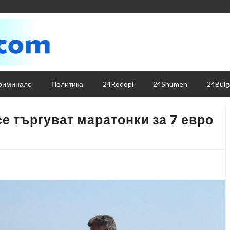
риминале
Политика
24Rodopi
24Shumen
24Bulg
се търгуват маратонки за 7 евро