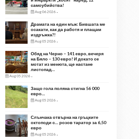
самоубийства!
Aug 06 2026
-
Драмата на един мъж: Бившата ме
осакати, как да работя и плащам
издръжка?!
Aug 05 2026
-
Обяд на Черно – 141 евро, вечеря
на Бяло – 130 евро! И докато се
мотат из менюта, ще настане
листопад…
Aug 05 2026
-
Защо гола поляна стигна 56 000
евро…
Aug 05 2026
-
Слънчака отвърна на гръцките
октоподи с… розов таратор за 6,50
евро
Aug 05 2026
-