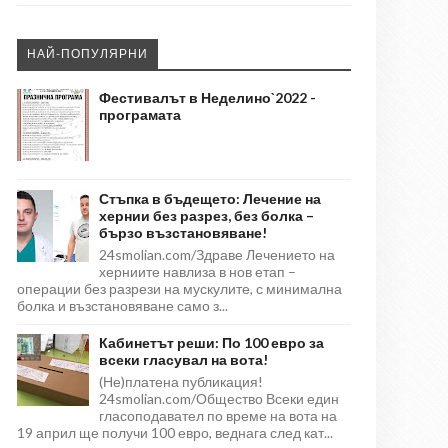
НАЙ-ПОПУЛЯРНИ
Фестивалът в Неделино`2022 -
програмата
Стъпка в бъдещето: Лечение на
хернии без разрез, без болка –
бързо възстановяване!
24smolian.com/Здраве Лечението на
херниите навлиза в нов етап –
операции без разрези на мускулите, с минимална
болка и възстановяване само з...
Кабинетът реши: По 100 евро за
всеки гласувал на вота!
(Не)платена публикация!
24smolian.com/Общество Всеки един
гласоподавател по време на вота на
19 април ще получи 100 евро, веднага след кат...