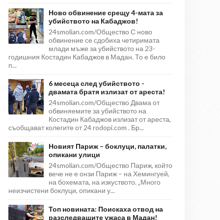
Ново обвинение срещу 4-мата за
убийството на Кабаджов!
24smolian.com/Общество С ново
обвинение се сдобиха четиримата
млади мъже за убийството на 23-
годишния Костадин Кабаджов в Мадан. То е било
п...
6 месеца след убийството -
двамата братя излизат от ареста!
24smolian.com/Общество Двама от
обвиняемите за убийството на
Костадин Кабаджов излизат от ареста,
съобщават колегите от 24 rodopi.com . Бр...
Новият Париж – боклуци, палатки,
опикани улици
24smolian.com/Общество Париж, който
вече не е онзи Париж – на Хемингуей,
на бохемата, на изкуството. „Много
неизчистени боклуци, опикани у...
Топ новината: Поискаха отвод на
разследващите ужаса в Мадан!