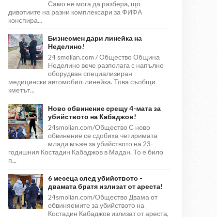
Само не мога да разбера, що
дивотиите на разни комплексари за ФИФА
конспира...
Бизнесмен дари линейка на
Неделино!
24 smolian.com / Общество Община
Неделино вече разполага с напълно
оборудван специализиран
медицински автомобил-линейка. Това съобщи
кметът...
Ново обвинение срещу 4-мата за
убийството на Кабаджов!
24smolian.com/Общество С ново
обвинение се сдобиха четиримата
млади мъже за убийството на 23-
годишния Костадин Кабаджов в Мадан. То е било
п...
6 месеца след убийството -
двамата братя излизат от ареста!
24smolian.com/Общество Двама от
обвиняемите за убийството на
Костадин Кабаджов излизат от ареста,