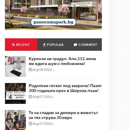
RECENT
POPULAR
COMMENT
Куриози на градус: Ало,112, жена
ми вдига шум с любовника!
Aug 08 2026
-
Родопски гигант под закрила! Пазят
200-годишен орех в Широка лъка!
Aug 07 2026
-
Те са гладни за дюнери и животът
за тях струва 30 евро
Aug 07 2026
-