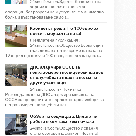
24smolian.com/Здраве Лечението на
херниите навлиза в нов етап –
операции без разрези на мускулите, с минимална
болка и възстановяване само з...
Кабинетът реши: По 100 евро за
всеки гласувал на вота!
(Не)платена публикация!
24smolian.com/Общество Всеки един
гласоподавател по време на вота на
19 април ще получи 100 евро, веднага след кат...
ДПС алармира ОССЕ за
неправомерен полицейски натиск
от служебната власт в полза на
други участници
24 smolian.com / Политика
Ръководството на ДПС алармира мисията на
ОССЕ за предсрочните парламентарни избори за
неправомерен полицейски нат...
ОбЗор на седмицата: Цялата ни
работа е хем така, хем по-така
24smolian.com/Общество Испания
стана световен шампион. Честито!