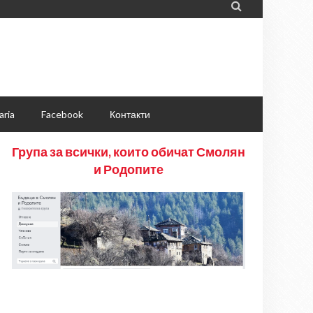

aria
Facebook
Контакти
Група за всички, които обичат Смолян
и Родопите