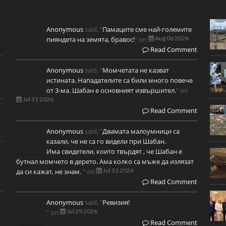
Anonymous
said, "
Памаците сме най-големите
Aug 06 2026
пияндета на земята, бравос!
" on
Read Comment
Anonymous
said, "
Момчетата не казват
истината. Нападателите са били много повече
от 3-ма. Шабан е основният извършител.
" on
Jul 31 2026
Read Comment
Anonymous
said, "
Двамата малоумници са
казали, че не са го видели при Шабан.
Има свидетели, които твърдят , че Шабан е
бутнал момчето в дерето. Ама колко са мъже да излязат
Jul 31 2026
да си кажат, не знам.
" on
Read Comment
Anonymous
said, "
Ревизия!
Jul 29 2026
" on
Read Comment