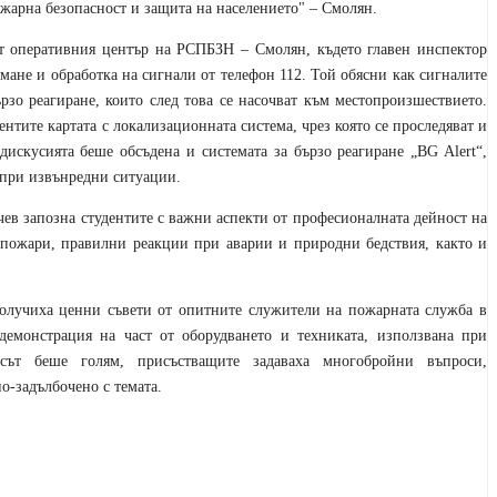
ожарна безопасност и защита на населението" – Смолян.
ят оперативния център на РСПБЗН – Смолян, където главен инспектор
мане и обработка на сигнали от телефон 112. Той обясни как сигналите
рзо реагиране, които след това се насочват към местопроизшествието.
тите картата с локализационната система, чрез която се проследяват и
дискусията беше обсъдена и системата за бързо реагиране „BG Alert“,
 при извънредни ситуации.
ев запозна студентите с важни аспекти от професионалната дейност на
 пожари, правилни реакции при аварии и природни бедствия, както и
 получиха ценни съвети от опитните служители на пожарната служба в
демонстрация на част от оборудването и техниката, използвана при
сът беше голям, присъстващите задаваха многобройни въпроси,
о-задълбочено с темата.