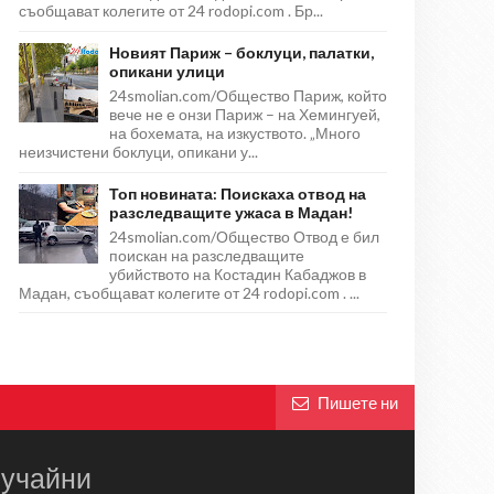
съобщават колегите от 24 rodopi.com . Бр...
Новият Париж – боклуци, палатки,
опикани улици
24smolian.com/Общество Париж, който
вече не е онзи Париж – на Хемингуей,
на бохемата, на изкуството. „Много
неизчистени боклуци, опикани у...
Топ новината: Поискаха отвод на
разследващите ужаса в Мадан!
24smolian.com/Общество Отвод е бил
поискан на разследващите
убийството на Костадин Кабаджов в
Мадан, съобщават колегите от 24 rodopi.com . ...
Пишете ни
учайни