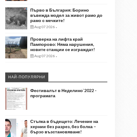
Първо в България: Борино
въвежда модел за живот рамо до
рамо с мечките!
Aug 07 2026
-
Проверка на лифта край
Пампорово: Няма нарушения,
новите станции се изграждат!
Aug 07 2026
-
НАЙ-ПОПУЛЯРНИ
Фестивалът в Неделино`2022 -
програмата
Стъпка в бъдещето: Лечение на
хернии без разрез, без болка –
бързо възстановяване!