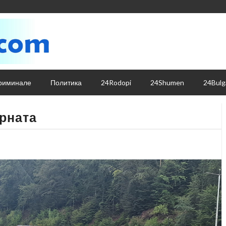
риминале
Политика
24Rodopi
24Shumen
24Bulg
арната