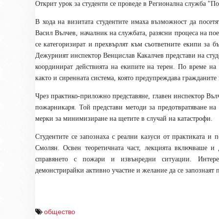
Открит урок за студенти се проведе в Регионална служба "П
В хода на визитата студентите имаха възможност да посет
Васил Вълчев, началник на службата, разясни процеса на пое
се категоризират и прехвърлят към съответните екипи за бъ
Дежурният инспектор Венцислав Какалчев представи на студен
координират действията на екипите на терен. По време на 
както и сиренната система, която предупреждава гражданите
Чрез практико-приложно представяне, главен инспектор Вълч
пожарникаря. Той представи методи за предотвратяване на
мерки за минимизиране на щетите в случай на катастрофи.
Студентите се запознаха с реални казуси от практиката и
Смолян. Освен теоретичната част, лекцията включваше и 
справянето с пожари и извънредни ситуации. Интере
демонстрирайки активно участие и желание да се запознаят п
общество