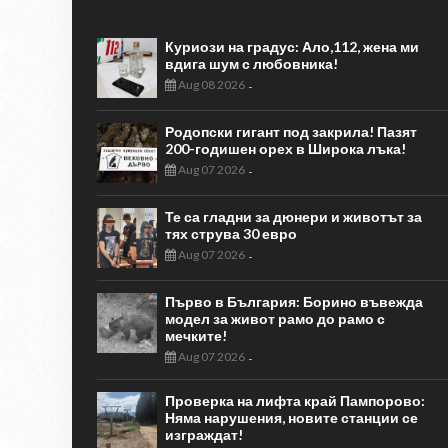
Куриози на градус: Ало,112, жена ми
вдига шум с любовника!
Aug 08 2026
-
Родопски гигант под закрила! Пазят
200-годишен орех в Широка лъка!
Aug 07 2026
-
Те са гладни за дюнери и животът за
тях струва 30 евро
Aug 07 2026
-
Първо в България: Борино въвежда
модел за живот рамо до рамо с
мечките!
Aug 07 2026
-
Проверка на лифта край Пампорово:
Няма нарушения, новите станции се
изграждат!