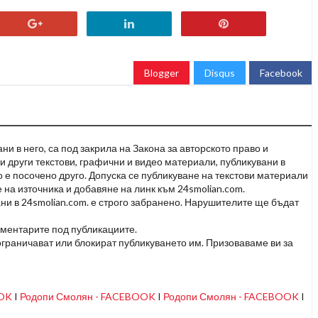
Blogger
Disqus
Facebook
и в него, са под закрила на Закона за авторското право и
и други текстови, графични и видео материали, публикувани в
но е посочено друго. Допуска се публикуване на текстови материали
 на източника и добавяне на линк към 24smolian.com.
ни в 24smolian.com. е строго забранено. Нарушителите ще бъдат
оментарите под публикациите.
граничават или блокират публикуването им. Призоваваме ви за
OOK
I
Родопи Смолян - FACEBOOK
I
Родопи Смолян - FACEBOOK
I