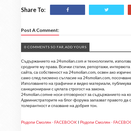
Share To:
Post A Comment:
0 COMMENTS SO FAR,ADD YOURS
Съдържанието на 24smolian.com и технологиите, използван
сродните му права. Всички статии, репортажи, интервюта 
сайта, са собственост на 24smolian.com, освен ако изрич
само след писмено съгласие на 24smolian.com, посочване
Използването на графични и видео материали, публикува
санкционирани с цялата строгост на закона.
24smolian.comне носи отговорност за съдържанието на к
Администраторите на блог-форума запазват правото да о
толерантност и спазване на добрия тон.
Родопи Смолян - FACEBOOK
I
Родопи Смолян - FACEB