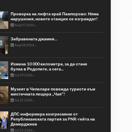
Проверка на лифта край Пампорово: Няма
нарушения, новите станции се изграждат!
Aug 07 2026
-
Забравената джамия…
Aug 04 2026
-
Измина 10 000 километра, за да стане
булка в Родопите, а сега...
Jul 29 2026
-
Музеят в Чепеларе повежда туристи към
мистичната пещера „Чая“!
Jul 22 2026
-
ДПС информира конгресмени от
Републиканската партия за PNR-гейта на
Демерджиев
Jul 23 2026
-