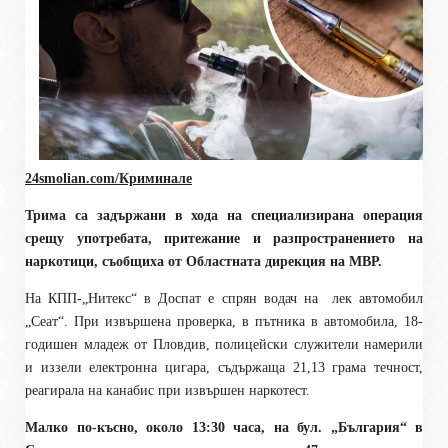
24smolian.com/Криминале
Трима са задържани в
хода на специализирана операция
срещу употребата, притежание и разпространението на
наркотици,
съобщиха от Областната дирекция на МВР.
Н
а КПП-„Нитекс“ в Доспат е спрян водач на
лек автомобил
„Сеат“. При извършена проверка, в пътника в автомобила, 18-
годишен младеж от Пловдив, полицейски служители намерили
и иззели електронна цигара, съдържаща 21,13 грама течност,
реагирала на канабис при извършен наркотест.
Малко по-късно, около 13:30 часа, на бул. „България“ в