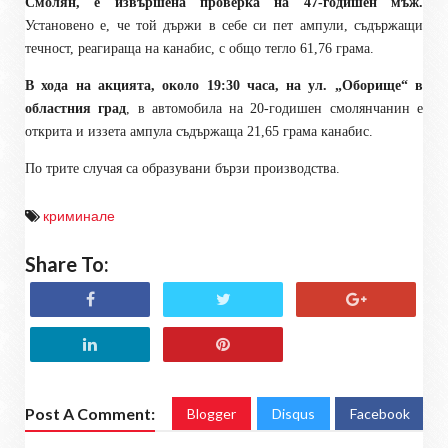
Смолян, е извършена проверка на 47-годишен мъж.
Установено е, че той държи в себе си пет ампули, съдържащи
течност, реагираща на канабис, с общо тегло 61,76 грама.
В хода на акцията, около 19:30 часа, на ул. „Оборище“ в
областния град
, в автомобила на 20-годишен смолянчанин е
открита и иззета ампула съдържаща 21,65 грама канабис.
По трите случая са образувани бързи производства.
криминале
Share To:
Post A Comment:
Blogger
Disqus
Facebook