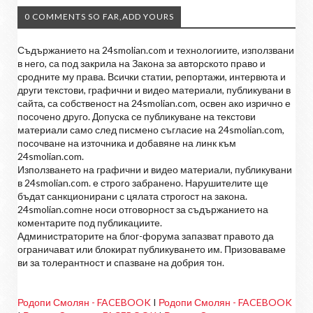
0 COMMENTS SO FAR,ADD YOURS
Съдържанието на 24smolian.com и технологиите, използвани
в него, са под закрила на Закона за авторското право и
сродните му права. Всички статии, репортажи, интервюта и
други текстови, графични и видео материали, публикувани в
сайта, са собственост на 24smolian.com, освен ако изрично е
посочено друго. Допуска се публикуване на текстови
материали само след писмено съгласие на 24smolian.com,
посочване на източника и добавяне на линк към
24smolian.com.
Използването на графични и видео материали, публикувани
в 24smolian.com. е строго забранено. Нарушителите ще
бъдат санкционирани с цялата строгост на закона.
24smolian.comне носи отговорност за съдържанието на
коментарите под публикациите.
Администраторите на блог-форума запазват правото да
ограничават или блокират публикуването им. Призоваваме
ви за толерантност и спазване на добрия тон.
Родопи Смолян - FACEBOOK
I
Родопи Смолян - FACEBOOK