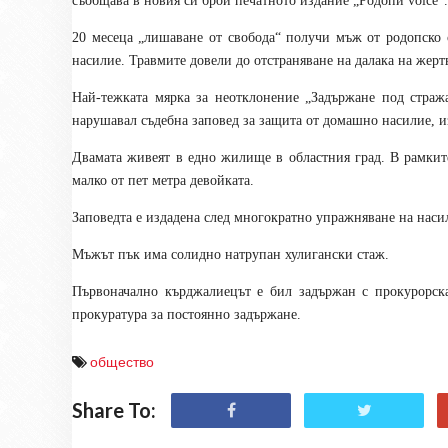
съобщава в новия си брой печатното издание „Родопи
voice
“.
20 месеца „лишаване от свобода“ получи мъж от родопско 
насилие. Травмите довели до отстраняване на далака на жерт
Най-тежката мярка за неотклонение „Задържане под страж
нарушавал съдебна заповед за защита от домашно насилие, и
Двамата живеят в едно жилище в областния град. В рамките
малко от пет метра девойката.
Заповедта е издадена след многократно упражняване на наси
Мъжът пък има солидно натрупан хулигански стаж.
Първоначално кърджалиецът е бил задържан с прокурорск
прокуратура за постоянно задържане.
общество
Share To: