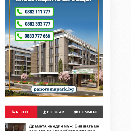
RECENT
POPULAR
COMMENT
Драмата на един мъж: Бившата ме
осакати, как да работя и плащам