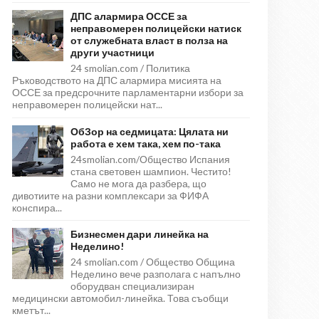
ДПС алармира ОССЕ за
неправомерен полицейски натиск
от служебната власт в полза на
други участници
24 smolian.com / Политика
Ръководството на ДПС алармира мисията на
ОССЕ за предсрочните парламентарни избори за
неправомерен полицейски нат...
ОбЗор на седмицата: Цялата ни
работа е хем така, хем по-така
24smolian.com/Общество Испания
стана световен шампион. Честито!
Само не мога да разбера, що
дивотиите на разни комплексари за ФИФА
конспира...
Бизнесмен дари линейка на
Неделино!
24 smolian.com / Общество Община
Неделино вече разполага с напълно
оборудван специализиран
медицински автомобил-линейка. Това съобщи
кметът...