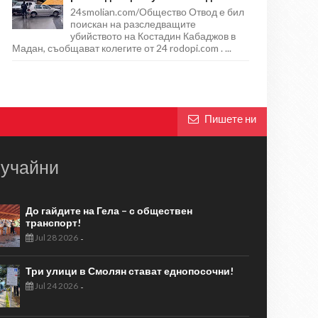
24smolian.com/Общество Отвод е бил
поискан на разследващите
убийството на Костадин Кабаджов в
Мадан, съобщават колегите от 24 rodopi.com . ...
Пишете ни
учайни
До гайдите на Гела – с обществен
транспорт!
Jul 28 2026
-
Три улици в Смолян стават еднопосочни!
Jul 24 2026
-