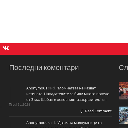
Последни коментари
Сл
Anonymous
said, "
Момчетата не казват
истината. Нападателите са били много повече
от 3-ма. Шабан е основният извършител.
" on
Jul 31 2026
Read Comment
Anonymous
said, "
Двамата малоумници са