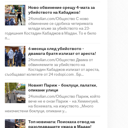
Ново обвинение срещу 4-мата за
убийството на Кабаджов!
24smolian.com/Общество С ново
обвинение се сдобиха четиримата
млади мъже за убийството на 23-
годишния Костадин Кабаджов в Мадан. То е било
п...
6 месеца след убийството -
двамата братя излизат от ареста!
24smolian.com/Общество Двама от
обвиняемите за убийството на
Костадин Кабаджов излизат от ареста,
съобщават колегите от 24 rodopi.com . Бр...
Новият Париж – боклуци, палатки,
опикани улици
24smolian.com/Общество Париж, който
вече не е онзи Париж – на Хемингуей,
на бохемата, на изкуството. „Много
неизчистени боклуци, опикани у...
Топ новината: Поискаха отвод на
разследващите ужаса в Мадан!