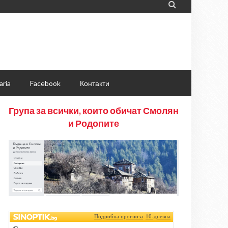

aria
Facebook
Контакти
Група за всички, които обичат Смолян
и Родопите