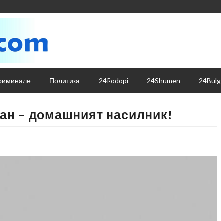
риминале
Политика
24Rodopi
24Shumen
24Bulg
ган – домашният насилник!