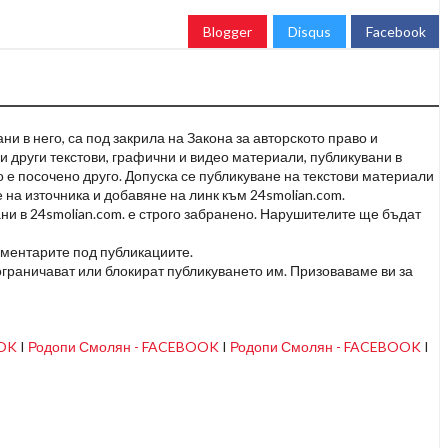
Blogger
Disqus
Facebook
и в него, са под закрила на Закона за авторското право и
и други текстови, графични и видео материали, публикувани в
но е посочено друго. Допуска се публикуване на текстови материали
 на източника и добавяне на линк към 24smolian.com.
ни в 24smolian.com. е строго забранено. Нарушителите ще бъдат
оментарите под публикациите.
граничават или блокират публикуването им. Призоваваме ви за
OOK
I
Родопи Смолян - FACEBOOK
I
Родопи Смолян - FACEBOOK
I