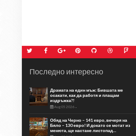
Последно интересно
Драмата на един мъж: Бившата ме
осакати, как да работя и плащам
издръжка?!
Aug 05 2026
-
Обяд на Черно – 141 евро, вечеря на
Бяло – 130 евро! И докато се мотат из
менюта, ще настане листопад…