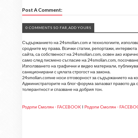
Post A Comment:
0 COMMENTS SO FAR,ADD YOURS
Съдържанието на 24smolian.com и технологиите, използван
сродните му права. Всички статии, репортажи, интервюта 
сайта, са собственост на 24smolian.com, освен ако изрич
само след писмено съгласие на 24smolian.com, посочване
Използването на графични и видео материали, публикува
санкционирани с цялата строгост на закона.
24smolian.comне носи отговорност за съдържанието на к
Администраторите на блог-форума запазват правото да о
толерантност и спазване на добрия тон.
Родопи Смолян - FACEBOOK
I
Родопи Смолян - FACEB