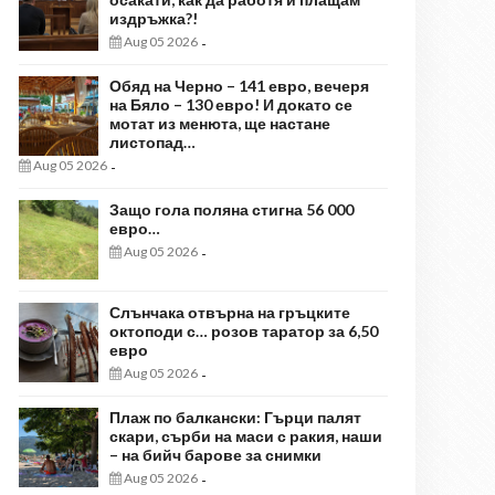
издръжка?!
Aug 05 2026
-
Обяд на Черно – 141 евро, вечеря
на Бяло – 130 евро! И докато се
мотат из менюта, ще настане
листопад…
Aug 05 2026
-
Защо гола поляна стигна 56 000
евро…
Aug 05 2026
-
Слънчака отвърна на гръцките
октоподи с… розов таратор за 6,50
евро
Aug 05 2026
-
Плаж по балкански: Гърци палят
скари, сърби на маси с ракия, наши
– на бийч барове за снимки
Aug 05 2026
-