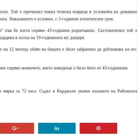
село. Той е причинил тежка телесна повреда в условията на домашно
вата. Наказанието е условно, с 3-годишен изпитателен срок.
а“ пък бе взета спрямо 43-годишен родопчанин. Систематично той е
здадена в полза на 19-годишната му дъщеря.
 на 12 месеца обаче на бащата е било забранено да доближава на по-
лие спрямо момичето, което неведнъж е било бито от 43-годишния.
а мярка за 72 часа. Съдът в Кърджали уважи искането на Районната