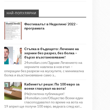
НАЙ-ПОПУЛЯРНИ
Фестивалът в Неделино`2022 -
програмата
Стъпка в бъдещето: Лечение на
хернии без разрез, без болка –
бързо възстановяване!
24smolian.com/Здраве Лечението на
херниите навлиза в нов етап –
операции без разрези на мускулите, с минимална
болка и възстановяване само з...
Кабинетът реши: По 100 евро за
всеки гласувал на вота!
(Не)платена публикация!
24smolian.com/Общество Всеки един
гласоподавател по време на вота на
19 април ще получи 100 евро, веднага след кат...