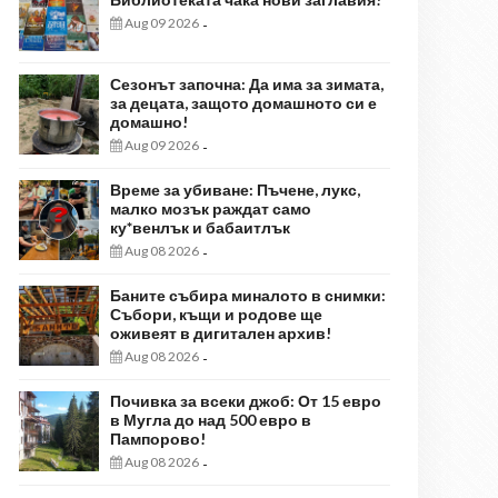
Aug 09 2026
-
Сезонът започна: Да има за зимата,
за децата, защото домашното си е
домашно!
Aug 09 2026
-
Време за убиване: Пъчене, лукс,
малко мозък раждат само
ку*венлък и бабаитлък
Aug 08 2026
-
Баните събира миналото в снимки:
Събори, къщи и родове ще
оживеят в дигитален архив!
Aug 08 2026
-
Почивка за всеки джоб: От 15 евро
в Мугла до над 500 евро в
Пампорово!
Aug 08 2026
-