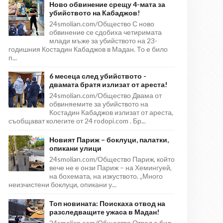
Ново обвинение срещу 4-мата за
убийството на Кабаджов!
24smolian.com/Общество С ново
обвинение се сдобиха четиримата
млади мъже за убийството на 23-
годишния Костадин Кабаджов в Мадан. То е било
п...
6 месеца след убийството -
двамата братя излизат от ареста!
24smolian.com/Общество Двама от
обвиняемите за убийството на
Костадин Кабаджов излизат от ареста,
съобщават колегите от 24 rodopi.com . Бр...
Новият Париж – боклуци, палатки,
опикани улици
24smolian.com/Общество Париж, който
вече не е онзи Париж – на Хемингуей,
на бохемата, на изкуството. „Много
неизчистени боклуци, опикани у...
Топ новината: Поискаха отвод на
разследващите ужаса в Мадан!
24smolian.com/Общество Отвод е бил