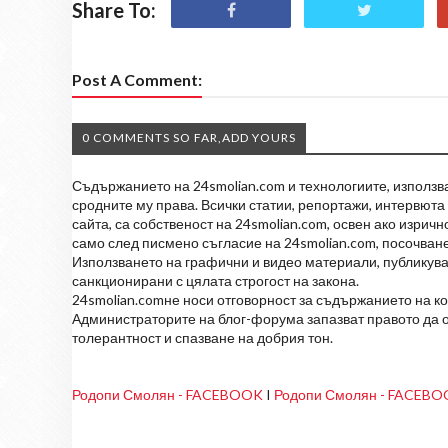
Share To:
Post A Comment:
0 COMMENTS SO FAR,ADD YOURS
Съдържанието на 24smolian.com и технологиите, използван
сродните му права. Всички статии, репортажи, интервюта 
сайта, са собственост на 24smolian.com, освен ако изрич
само след писмено съгласие на 24smolian.com, посочване
Използването на графични и видео материали, публикува
санкционирани с цялата строгост на закона.
24smolian.comне носи отговорност за съдържанието на к
Администраторите на блог-форума запазват правото да о
толерантност и спазване на добрия тон.
Родопи Смолян - FACEBOOK
I
Родопи Смолян - FACEB