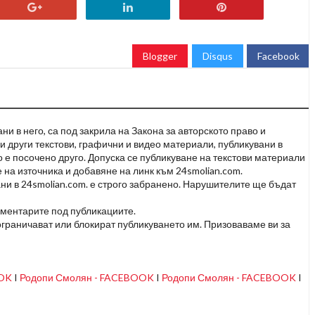
Blogger
Disqus
Facebook
и в него, са под закрила на Закона за авторското право и
и други текстови, графични и видео материали, публикувани в
но е посочено друго. Допуска се публикуване на текстови материали
 на източника и добавяне на линк към 24smolian.com.
ни в 24smolian.com. е строго забранено. Нарушителите ще бъдат
оментарите под публикациите.
граничават или блокират публикуването им. Призоваваме ви за
OOK
I
Родопи Смолян - FACEBOOK
I
Родопи Смолян - FACEBOOK
I