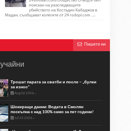
поискан на разследващите
убийството на Костадин Кабаджов в
Мадан, съобщават колегите от 24 rodopi.com . ...
Пишете ни
учайни
Трошат парата за сватби и после – „булки
за износ“
Aug 02 2026
-
Шокиращи данни: Водата в Смолян
поскъпна с над 100% само за пет години!
Jul 23 2026
-