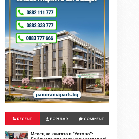
RECENT
POPULAR
COMMENT
Месец на книгата в "Устово":
Библиотеката чака нови заглавия!