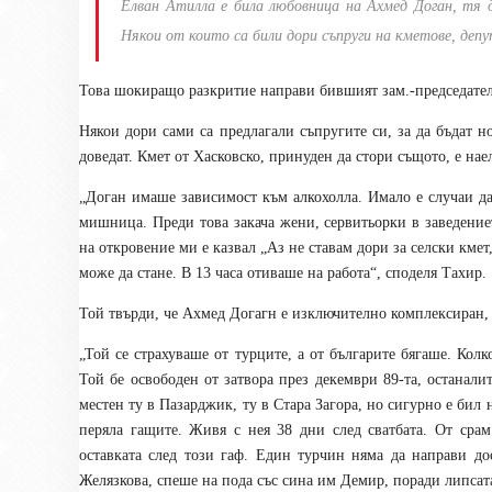
Елван Атилла е била любовница на Ахмед Доган, тя д
Някои от които са били дори съпруги на кметове, деп
Това шокиращо разкритие направи бившият зам.-председател
Някои дори сами са предлагали съпругите си, за да бъдат н
доведат. Кмет от Хасковско, принуден да стори същото, е наел
„Доган имаше зависимост към алкохолла. Имало е случаи да
мишница. Преди това закача жени, сервитьорки в заведение
на откровение ми е казвал „Аз не ставам дори за селски кмет,
може да стане. В 13 часа отиваше на работа“, споделя Тахир.
Той твърди, че Ахмед Догагн е изключително комплексиран, 
„Той се страхуваше от турците, а от българите бягаше. Кол
Той бе освободен от затвора през декември 89-та, останал
местен ту в Пазарджик, ту в Стара Загора, но сигурно е бил 
перяла гащите. Живя с нея 38 дни след сватбата. От сра
оставката след този гаф. Един турчин няма да направи д
Желязкова, спеше на пода със сина им Демир, поради липсата