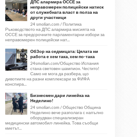
ДПС алармира ОССЕ за
неправомерен полицейски натиск
от служебната власт в полза на
други участници
24 smolian.com / Политика
Ръководството на ДПС алармира мисията на
ОССЕ за предсрочните парламентарни избори за
неправомерен полицейски нат...
ОбЗор на седмицата: Цялата ни
работа е хем така, хем по-така
24smolian.com/Общество Испания
стана световен шампион. Честито!
Само не мога да разбера, що
дивотиите на разни комплексари за ФИФА
конспира...
Бизнесмен дари линейка на
Неделино!
24 smolian.com / Общество Община
Неделино вече разполага с напълно
оборудван специализиран
медицински автомобил-линейка. Това съобщи
кметът...