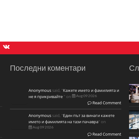
Последни коментари
Сл
Anonymous
said, "
Кажете името и фамилията и
Aug 09 2026
не я прикривайте
" on
Read Comment
Anonymous
said, "
Един път за винаги кажете
името и фамилията на тази пачавра
" on
Aug 09 2026
Read Comment