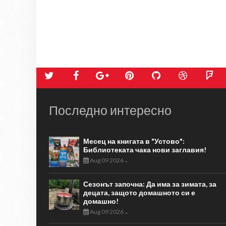
Последно интересно
Месец на книгата в "Устово":
Библиотеката чака нови заглавия!
Aug 09 2026
-
Сезонът започна: Да има за зимата, за
децата, защото домашното си е
домашно!
Aug 09 2026
-