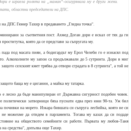
ори е играела ролята на „маман“-осигурявала му е други жени.
утати, областни председатели на ДПС.
 на ДПС Гюнер Тахир в предаването „Гледна точка“.
оминирани за съответния пост. Ахмед Доган дори е искал от тях да ги
 проститутка, която да се представи за съпругата му.
 пада под масата пиян, а бодигардът му Ерол Челеби го е изнасял под
то. Алкохолните му запои са продължавали до 5 сутринта. Дори в миг
 защото селският кмет трябва да отвори сградата в 8 сутринта“, а той не
защото баща му е циганин, а майка му татарка.
ко е лесно да бъде манипулиран от Държавна сигурност подобен човек.
ите политически затворници бяха пуснати едва през юни 90-та. Уж бил
на почивки на морето. Изкара бившата си съпруга лесбийка, която не си
м не можехме да отидем в парламента. Тогава му казах да си подаде
остояние на обществото семейните си работи. Първата му любов-Таня
 на средства“, допълва още Тахир.