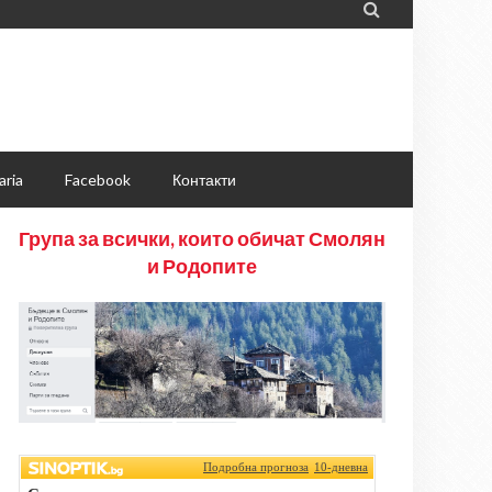

aria
Facebook
Контакти
Група за всички, които обичат Смолян
и Родопите