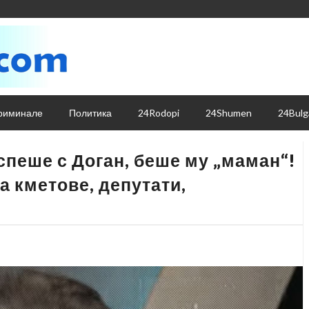
риминале
Политика
24Rodopi
24Shumen
24Bulg
спеше с Доган, беше му „маман“!
а кметове, депутати,