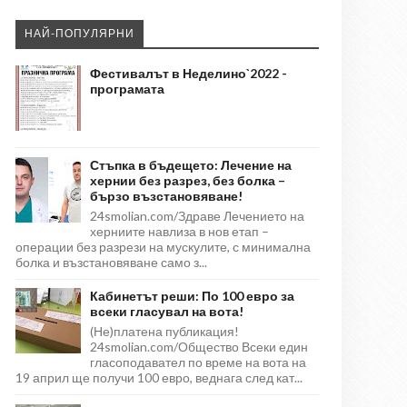
НАЙ-ПОПУЛЯРНИ
Фестивалът в Неделино`2022 -
програмата
Стъпка в бъдещето: Лечение на
хернии без разрез, без болка –
бързо възстановяване!
24smolian.com/Здраве Лечението на
херниите навлиза в нов етап –
операции без разрези на мускулите, с минимална
болка и възстановяване само з...
Кабинетът реши: По 100 евро за
всеки гласувал на вота!
(Не)платена публикация!
24smolian.com/Общество Всеки един
гласоподавател по време на вота на
19 април ще получи 100 евро, веднага след кат...