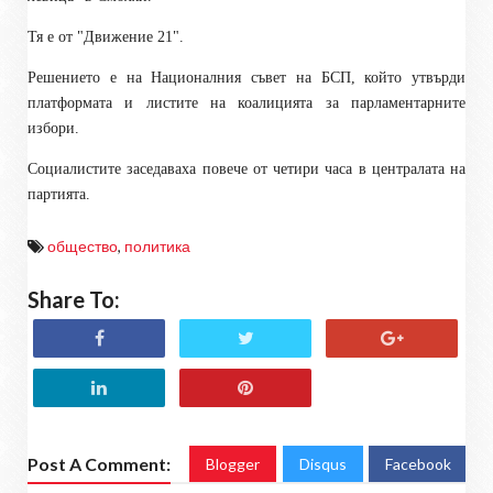
Тя е от "Движение 21".
Решението е на Националния съвет на БСП, който утвърди
платформата и листите на коалицията за парламентарните
избори.
Социалистите заседаваха повече от четири часа в централата на
партията.
общество
,
политика
Share To:
Post A Comment:
Blogger
Disqus
Facebook