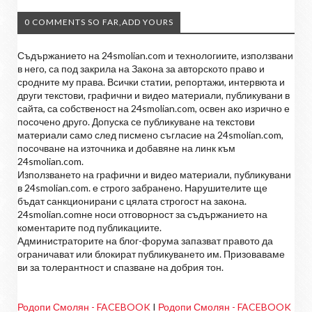
0 COMMENTS SO FAR,ADD YOURS
Съдържанието на 24smolian.com и технологиите, използвани
в него, са под закрила на Закона за авторското право и
сродните му права. Всички статии, репортажи, интервюта и
други текстови, графични и видео материали, публикувани в
сайта, са собственост на 24smolian.com, освен ако изрично е
посочено друго. Допуска се публикуване на текстови
материали само след писмено съгласие на 24smolian.com,
посочване на източника и добавяне на линк към
24smolian.com.
Използването на графични и видео материали, публикувани
в 24smolian.com. е строго забранено. Нарушителите ще
бъдат санкционирани с цялата строгост на закона.
24smolian.comне носи отговорност за съдържанието на
коментарите под публикациите.
Администраторите на блог-форума запазват правото да
ограничават или блокират публикуването им. Призоваваме
ви за толерантност и спазване на добрия тон.
Родопи Смолян - FACEBOOK
I
Родопи Смолян - FACEBOOK