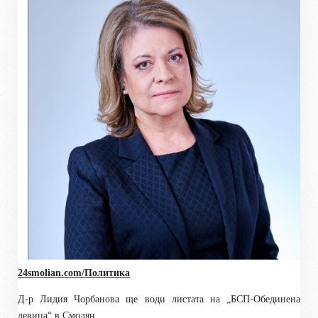
24smolian.com/Политика
Д-р Лидия Чорбанова ще води листата на „БСП-Обединена
левица“ в Смолян.