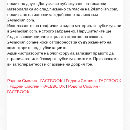
посочено друго. Допуска се публикуване на текстови
материали само след писмено съгласие на 24smolian.com,
посочване на източника и добавяне на линк към
24smolian.com.
Използването на графични и видео материали, публикувани
в 24smolian.com. е строго забранено. Нарушителите ще
бъдат санкционирани с цялата строгост на закона.
24smolian.comне носи отговорност за съдържанието на
коментарите под публикациите.
Администраторите на блог-форума запазват правото да
ограничават или блокират публикуването им. Призоваваме
ви за толерантност и спазване на добрия тон.
Родопи Смолян - FACEBOOK
I
Родопи Смолян - FACEBOOK
I
Родопи Смолян - FACEBOOK
I
Родопи Смолян -
FACEBOOK
I