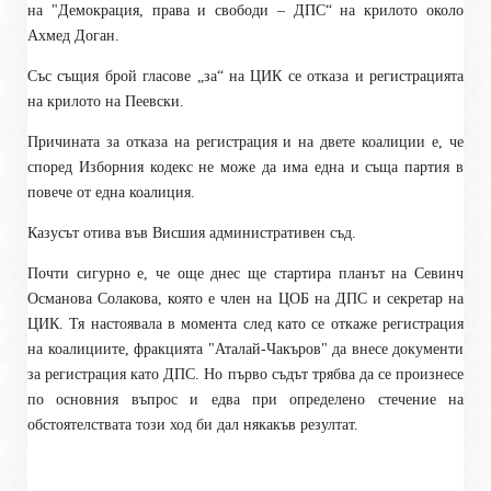
на "Демокрация, права и свободи – ДПС“ на крилото около
Ахмед Доган.
Със същия брой гласове „за“ на ЦИК се отказа и регистрацията
на крилото на Пеевски.
Причината за отказа на регистрация и на двете коалиции е, че
според Изборния кодекс не може да има една и съща партия в
повече от една коалиция.
Казусът отива във Висшия административен съд.
Почти сигурно е, че още днес ще стартира планът на Севинч
Османова Солакова, която е член на ЦОБ на ДПС и секретар на
ЦИК. Тя настоявала в момента след като се откаже регистрация
на коалициите, фракцията "Аталай-Чакъров" да внесе документи
за регистрация като ДПС. Но първо съдът трябва да се произнесе
по основния въпрос и едва при определено стечение на
обстоятелствата този ход би дал някакъв резултат.