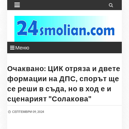


Меню
Очаквано: ЦИК отряза и двете
формации на ДПС, спорът ще
се реши в съда, но в ход е и
сценарият "Солакова"
СЕПТЕМВРИ 09, 2024