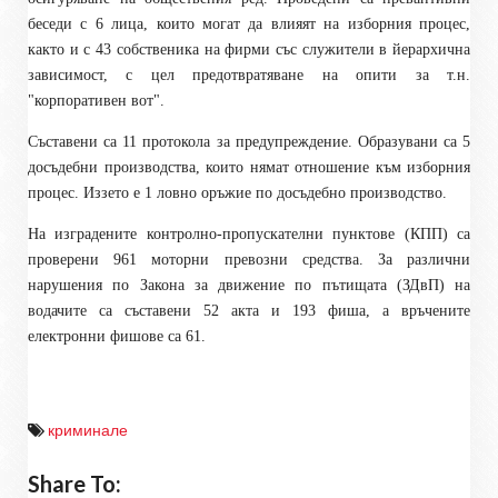
беседи с 6 лица, които могат да влияят на изборния процес,
както и с 43 собственика на фирми със служители в йерархична
зависимост, с цел предотвратяване на опити за т.н.
"корпоративен вот".
Съставени са 11 протокола за предупреждение. Образувани са 5
досъдебни производства, които нямат отношение към изборния
процес. Иззето е 1 ловно оръжие по досъдебно производство.
На изградените контролно-пропускателни пунктове (КПП) са
проверени 961 моторни превозни средства. За различни
нарушения по Закона за движение по пътищата (ЗДвП) на
водачите са съставени 52 акта и 193 фиша, а връчените
електронни фишове са 61.
криминале
Share To: