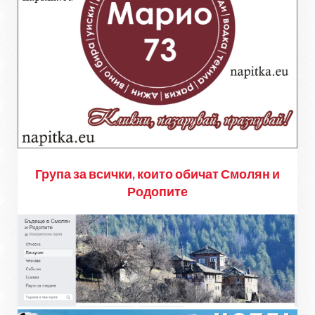
Група за всички, които обичат Смолян и
Родопите