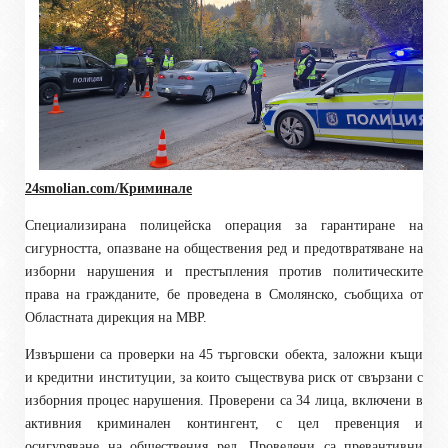
24smolian.com/Криминале
Специализирана полицейска операция за гарантиране на
сигурността, опазване на обществения ред и предотвратяване на
изборни нарушения и престъпления против политическите
права на гражданите, бе проведена в Смолянско, съобщиха от
Областната дирекция на МВР.
Извършени са проверки на 45 търговски обекта, заложни къщи
и кредитни институции, за които съществува риск от свързани с
изборния процес нарушения. Проверени са 34 лица, включени в
активния криминален контингент, с цел превенция и
осигуряване на обществения ред. Проведени са превантивни