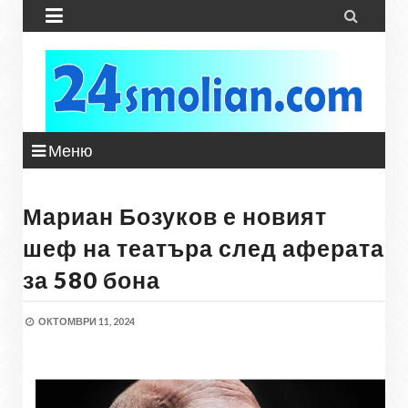


Меню
Мариан Бозуков е новият
шеф на театъра след аферата
за 580 бона
ОКТОМВРИ 11, 2024