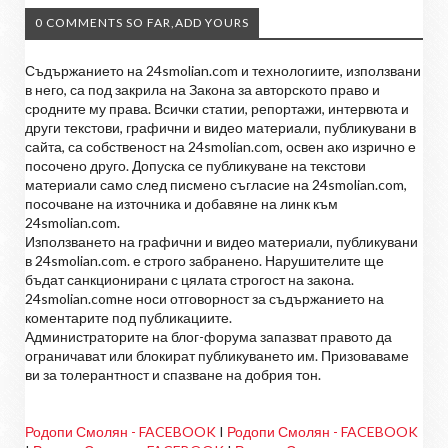
0 COMMENTS SO FAR,ADD YOURS
Съдържанието на 24smolian.com и технологиите, използвани
в него, са под закрила на Закона за авторското право и
сродните му права. Всички статии, репортажи, интервюта и
други текстови, графични и видео материали, публикувани в
сайта, са собственост на 24smolian.com, освен ако изрично е
посочено друго. Допуска се публикуване на текстови
материали само след писмено съгласие на 24smolian.com,
посочване на източника и добавяне на линк към
24smolian.com.
Използването на графични и видео материали, публикувани
в 24smolian.com. е строго забранено. Нарушителите ще
бъдат санкционирани с цялата строгост на закона.
24smolian.comне носи отговорност за съдържанието на
коментарите под публикациите.
Администраторите на блог-форума запазват правото да
ограничават или блокират публикуването им. Призоваваме
ви за толерантност и спазване на добрия тон.
Родопи Смолян - FACEBOOK
I
Родопи Смолян - FACEBOOK