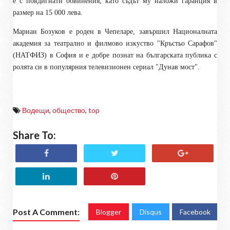
е с повдигнати обвинения, като съдът му наложи гаранция в
размер на 15 000 лева.
Мариан Бозуков е роден в Чепеларе, завършил Националната
академия за театрално и филмово изкуство "Кръстьо Сарафов"
(НАТФИЗ) в София и е добре познат на българската публика с
ролята си в популярния телевизионен сериал "Дунав мост".
Водещи
,
общество
,
top
Share To:
Post A Comment:
Blogger
Disqus
Facebook