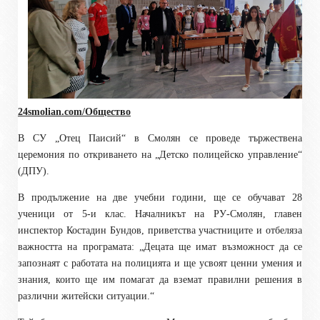
24smolian.com/Общество
В СУ „Отец Паисий“ в Смолян се проведе тържествена
церемония по откриването на „Детско полицейско управление“
(ДПУ).
В продължение на две учебни години, ще се обучават 28
ученици от 5-и клас. Началникът на РУ-Смолян, главен
инспектор Костадин Бундов, приветства участниците и отбеляза
важността на програмата: „Децата ще имат възможност да се
запознаят с работата на полицията и ще усвоят ценни умения и
знания, които ще им помагат да вземат правилни решения в
различни житейски ситуации.“