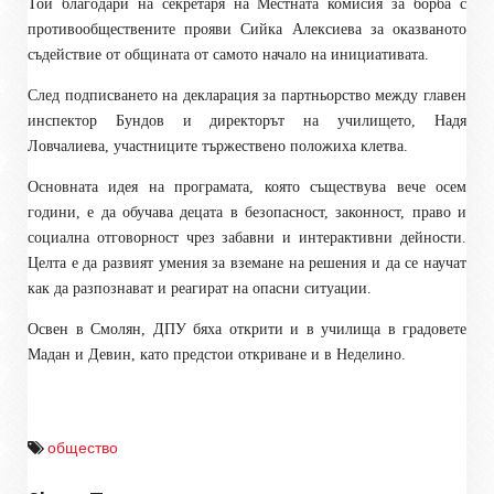
Той благодари на секретаря на Местната комисия за борба с
противообществените прояви Сийка Алексиева за оказваното
съдействие от общината от самото начало на инициативата.
След подписването на декларация за партньорство между главен
инспектор Бундов и директорът на училището, Надя
Ловчалиева, участниците тържествено положиха клетва.
Основната идея на програмата, която съществува вече осем
години, е да обучава децата в безопасност, законност, право и
социална отговорност чрез забавни и интерактивни дейности.
Целта е да развият умения за вземане на решения и да се научат
как да разпознават и реагират на опасни ситуации.
Освен в Смолян, ДПУ бяха открити и в училища в градовете
Мадан и Девин, като предстои откриване и в Неделино.
общество