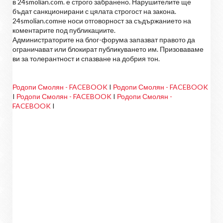
в 24smolian.com. е строго забранено. Нарушителите ще
бъдат санкционирани с цялата строгост на закона.
24smolian.comне носи отговорност за съдържанието на
коментарите под публикациите.
Администраторите на блог-форума запазват правото да
ограничават или блокират публикуването им. Призоваваме
ви за толерантност и спазване на добрия тон.
Родопи Смолян - FACEBOOK
I
Родопи Смолян - FACEBOOK
I
Родопи Смолян - FACEBOOK
I
Родопи Смолян -
FACEBOOK
I