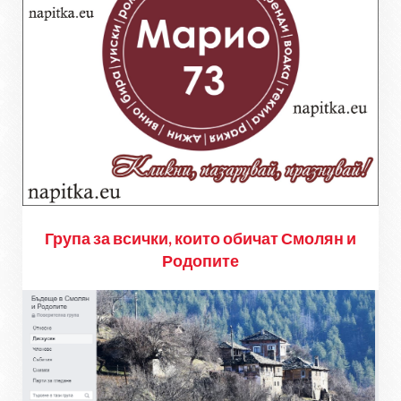
Група за всички, които обичат Смолян и
Родопите