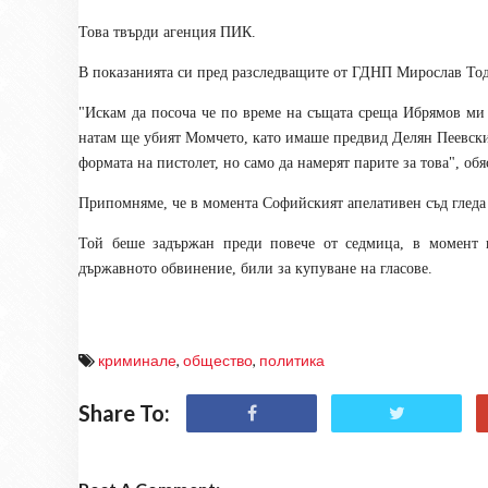
Това твърди агенция ПИК.
В показанията си пред разследващите от ГДНП Мирослав Тод
"Искам да посоча че по време на същата среща Ибрямов ми с
натам ще убият Момчето, като имаше предвид Делян Пеевски. 
формата на пистолет, но само да намерят парите за това", об
Припомняме, че в момента Софийският апелативен съд гледа
Той беше задържан преди повече от седмица, в момент н
държавното обвинение, били за купуване на гласове.
криминале
,
общество
,
политика
Share To: