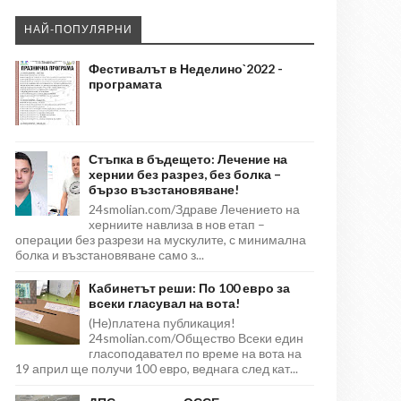
НАЙ-ПОПУЛЯРНИ
Фестивалът в Неделино`2022 -
програмата
Стъпка в бъдещето: Лечение на
хернии без разрез, без болка –
бързо възстановяване!
24smolian.com/Здраве Лечението на
херниите навлиза в нов етап –
операции без разрези на мускулите, с минимална
болка и възстановяване само з...
Кабинетът реши: По 100 евро за
всеки гласувал на вота!
(Не)платена публикация!
24smolian.com/Общество Всеки един
гласоподавател по време на вота на
19 април ще получи 100 евро, веднага след кат...