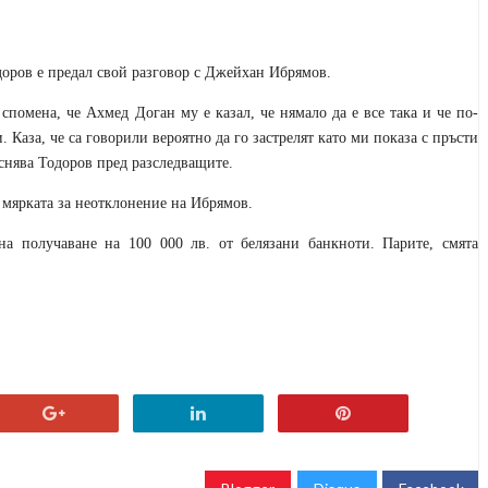
оров е предал свой разговор с Джейхан Ибрямов.
помена, че Ахмед Доган му е казал, че нямало да е все така и че по-
Каза, че са говорили вероятно да го застрелят като ми показа с пръсти
яснява Тодоров пред разследващите.
 мярката за неотклонение на Ибрямов.
а получаване на 100 000 лв. от белязани банкноти. Парите, смята