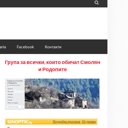

aria
Facebook
Контакти
Група за всички, които обичат Смолян
и Родопите