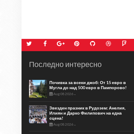
Последно интересно
Почивка за всеки джоб: От 15 евро в
Мугла до над 500 евро в Пампорово!
Aug 08 2026
-
Звезден празник в Рудозем: Анелия,
Илиян и Дарко Филипович на една
сцена!
Aug 08 2026
-