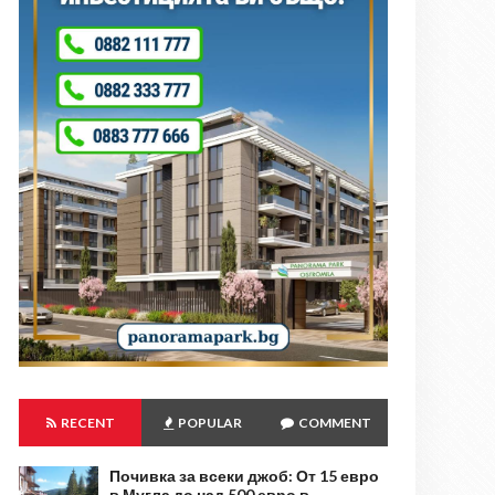
RECENT
POPULAR
COMMENT
Почивка за всеки джоб: От 15 евро
в Мугла до над 500 евро в