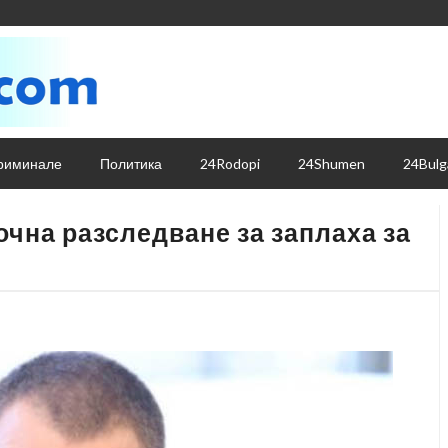
риминале
Политика
24Rodopi
24Shumen
24Bulg
очна разследване за заплаха за