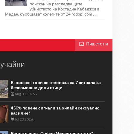
поискан на разследващите
убийството на Костадин Кабаджов в
Мадан, съобщават колегите от 24 rodopi.com . ...
Пишете ни
учайни
Екоинспектори се отзоваха на 7 сигнала за
безпомощни диви птици
Aug 03 2026
-
450% повече сигнали за онлайн сексуално
насилие!
Jul 23 2026
-
Регистрация „София Министерството“: