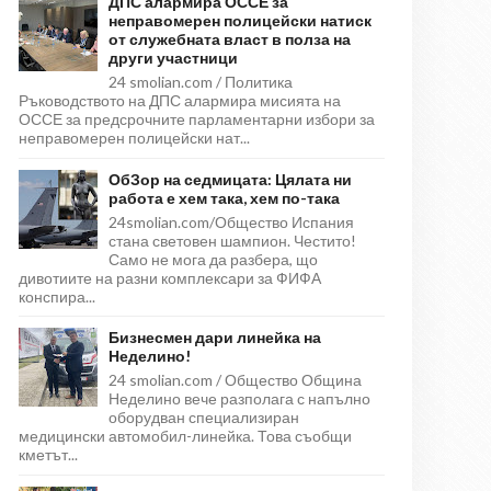
ДПС алармира ОССЕ за
неправомерен полицейски натиск
от служебната власт в полза на
други участници
24 smolian.com / Политика
Ръководството на ДПС алармира мисията на
ОССЕ за предсрочните парламентарни избори за
неправомерен полицейски нат...
ОбЗор на седмицата: Цялата ни
работа е хем така, хем по-така
24smolian.com/Общество Испания
стана световен шампион. Честито!
Само не мога да разбера, що
дивотиите на разни комплексари за ФИФА
конспира...
Бизнесмен дари линейка на
Неделино!
24 smolian.com / Общество Община
Неделино вече разполага с напълно
оборудван специализиран
медицински автомобил-линейка. Това съобщи
кметът...