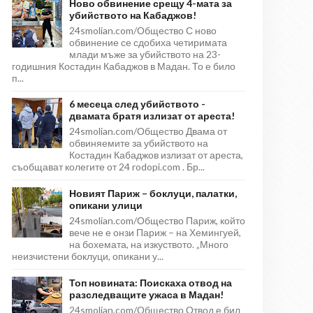
Ново обвинение срещу 4-мата за
убийството на Кабаджов!
24smolian.com/Общество С ново
обвинение се сдобиха четиримата
млади мъже за убийството на 23-
годишния Костадин Кабаджов в Мадан. То е било
п...
6 месеца след убийството -
двамата братя излизат от ареста!
24smolian.com/Общество Двама от
обвиняемите за убийството на
Костадин Кабаджов излизат от ареста,
съобщават колегите от 24 rodopi.com . Бр...
Новият Париж – боклуци, палатки,
опикани улици
24smolian.com/Общество Париж, който
вече не е онзи Париж – на Хемингуей,
на бохемата, на изкуството. „Много
неизчистени боклуци, опикани у...
Топ новината: Поискаха отвод на
разследващите ужаса в Мадан!
24smolian.com/Общество Отвод е бил