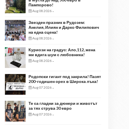
Пампорово!
Aug 08 2026
-
Звезден празник в Рудозем:
Анелия, Илиян и Дарко Филипович
на една сцена!
Aug 08 2026
-
Куриози на градус: Ало,112, жена
ми вдига шум с любовника!
Aug 08 2026
-
Родопски гигант под закрила! Пазят
200-годишен орех в Широка лъка!
Aug 07 2026
-
Те са гладни за дюнери и животът
за тях струва 30 евро
Aug 07 2026
-