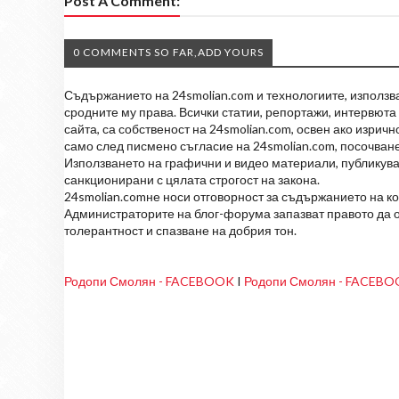
Post A Comment:
0 COMMENTS SO FAR,ADD YOURS
Съдържанието на 24smolian.com и технологиите, използван
сродните му права. Всички статии, репортажи, интервюта 
сайта, са собственост на 24smolian.com, освен ако изрич
само след писмено съгласие на 24smolian.com, посочване
Използването на графични и видео материали, публикува
санкционирани с цялата строгост на закона.
24smolian.comне носи отговорност за съдържанието на к
Администраторите на блог-форума запазват правото да о
толерантност и спазване на добрия тон.
Родопи Смолян - FACEBOOK
I
Родопи Смолян - FACEB