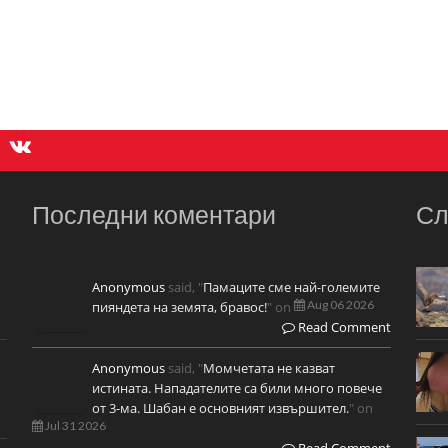
Последни коментари
Сл
Anonymous
said, "
Памаците сме най-големите
Aug 06 2026
пияндета на земята, бравос!
" on
Read Comment
Anonymous
said, "
Момчетата не казват
истината. Нападателите са били много повече
от 3-ма. Шабан е основният извършител.
" on
Jul 31 2026