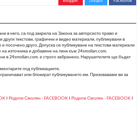
Blogger
Disqus
Facebook
и в него, са под закрила на Закона за авторското право и
и други текстови, графични и видео материали, публикувани в
но е посочено друго. Допуска се публикуване на текстови материали
 на източника и добавяне на линк към 24smolian.com.
ни в 24smolian.com. е строго забранено. Нарушителите ще бъдат
оментарите под публикациите.
граничават или блокират публикуването им. Призоваваме ви за
OOK
I
Родопи Смолян - FACEBOOK
I
Родопи Смолян - FACEBOOK
I