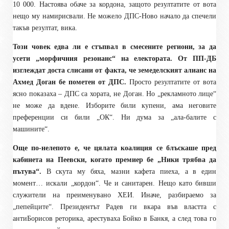
10 000. Настоява обаче за кордона, защото резултатите от вота
нещо му намирисвали. Не можело ДПС-Ново начало да спечели
такъв резултат, вика.
Този човек едва ли е стъпвал в смесените региони, за да
усети „морфичния резонанс“ на електората. От ПП-ДБ
изглеждат доста слисани от факта, че земеделският алианс на
Ахмед Доган бе пометен от ДПС.
Просто резултатите от вота
ясно показаха – ДПС са хората, не Доган. Но „рекламното лице“
не може да вдене. Изборите били купени, ама неговите
преференции си били „ОК“. Ни дума за „ала-балите с
машините“.
Още по-нелепото е, че цялата коалиция се блъскаше пред
кабинета на Пеевски, когато премиер бе „Ники трябва да
пътува“.
В скута му бяха, мазни кафета пиеха, а в един
момент… искали „кордон“. Че и санитарен. Нещо като бивши
служители на преименувано ХЕИ. Иначе, разбираемо за
„пепейците“. Президентът Радев ги вкара във властта с
антиБорисов реторика, арестуваха Бойко в Банкя, а след това го