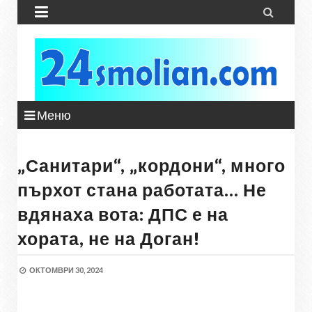


Меню
„Санитари“, „кордони“, много
пърхот стана работата… Не
вдянаха вота: ДПС е на
хората, не на Доган!
ОКТОМВРИ 30, 2024