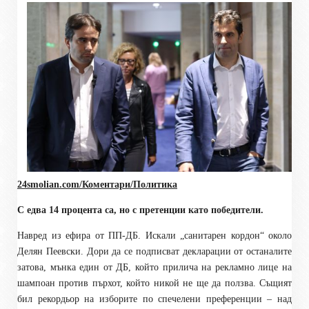
24smolian.com/Коментари/Политика
С едва 14 процента са, но с претенции като победители.
Навред из ефира от ПП-ДБ. Искали „санитарен кордон“ около
Делян Пеевски. Дори да се подписват декларации от останалите
затова, мънка един от ДБ, който прилича на рекламно лице на
шампоан против пърхот, който никой не ще да ползва. Същият
бил рекордьор на изборите по спечелени преференции – над