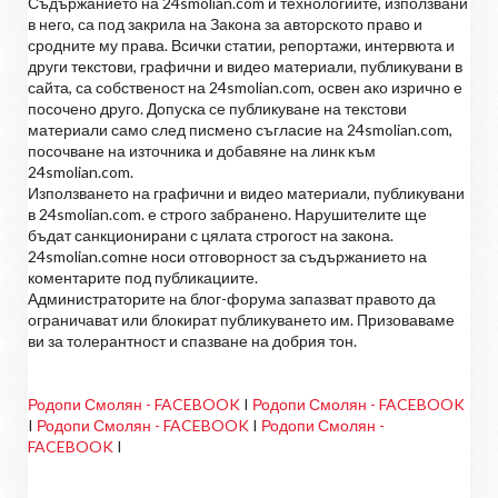
Съдържанието на 24smolian.com и технологиите, използвани
в него, са под закрила на Закона за авторското право и
сродните му права. Всички статии, репортажи, интервюта и
други текстови, графични и видео материали, публикувани в
сайта, са собственост на 24smolian.com, освен ако изрично е
посочено друго. Допуска се публикуване на текстови
материали само след писмено съгласие на 24smolian.com,
посочване на източника и добавяне на линк към
24smolian.com.
Използването на графични и видео материали, публикувани
в 24smolian.com. е строго забранено. Нарушителите ще
бъдат санкционирани с цялата строгост на закона.
24smolian.comне носи отговорност за съдържанието на
коментарите под публикациите.
Администраторите на блог-форума запазват правото да
ограничават или блокират публикуването им. Призоваваме
ви за толерантност и спазване на добрия тон.
Родопи Смолян - FACEBOOK
I
Родопи Смолян - FACEBOOK
I
Родопи Смолян - FACEBOOK
I
Родопи Смолян -
FACEBOOK
I