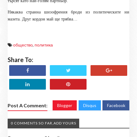
търсят като най-голям партньор.
Някаква странна шизофрения броди из политическите ни
мазета. Друг кордон май ще трябва…
общество
,
политика
Share To:
Post A Comment:
Blogger
Disqus
Facebook
0 COMMENTS SO FAR,ADD YOURS