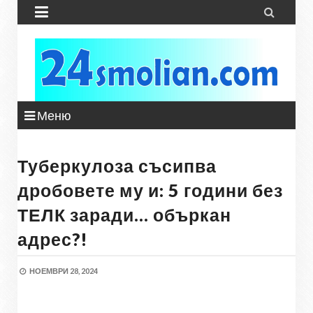


Меню
Туберкулоза съсипва
дробовете му и: 5 години без
ТЕЛК заради… объркан
адрес?!
НОЕМВРИ 28, 2024