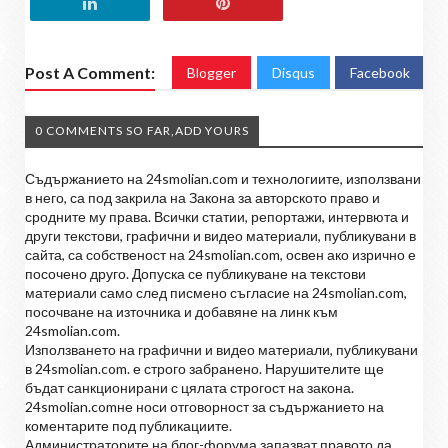
Post A Comment:
Blogger
Disqus
Facebook
0 COMMENTS SO FAR,ADD YOURS
Съдържанието на 24smolian.com и технологиите, използвани
в него, са под закрила на Закона за авторското право и
сродните му права. Всички статии, репортажи, интервюта и
други текстови, графични и видео материали, публикувани в
сайта, са собственост на 24smolian.com, освен ако изрично е
посочено друго. Допуска се публикуване на текстови
материали само след писмено съгласие на 24smolian.com,
посочване на източника и добавяне на линк към
24smolian.com.
Използването на графични и видео материали, публикувани
в 24smolian.com. е строго забранено. Нарушителите ще
бъдат санкционирани с цялата строгост на закона.
24smolian.comне носи отговорност за съдържанието на
коментарите под публикациите.
Администраторите на блог-форума запазват правото да