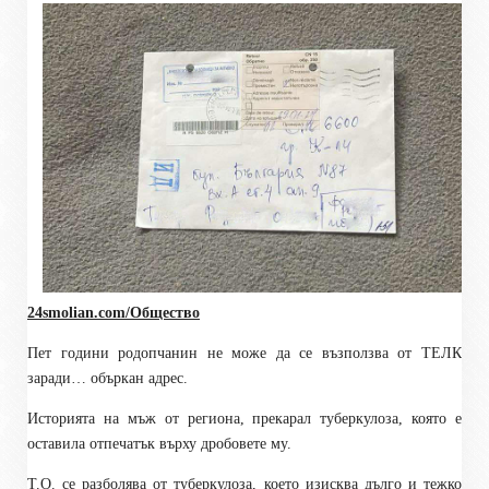
24smolian.com/Общество
Пет години родопчанин не може да се възползва от ТЕЛК
заради… объркан адрес.
Историята на мъж от региона, прекарал туберкулоза, която е
оставила отпечатък върху дробовете му.
Т.О. се разболява от туберкулоза, което изисква дълго и тежко