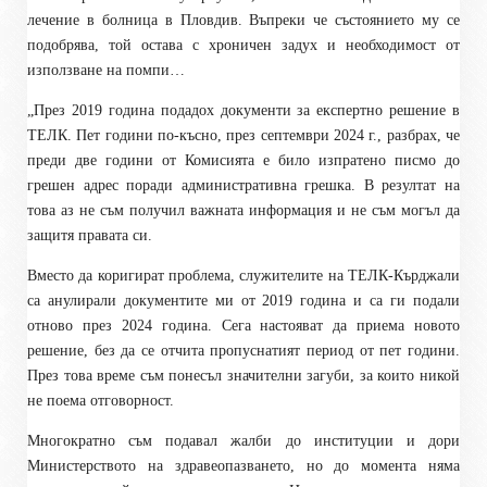
лечение в болница в Пловдив. Въпреки че състоянието му се
подобрява, той остава с хроничен задух и необходимост от
използване на помпи…
„През 2019 година подадох документи за експертно решение в
ТЕЛК. Пет години по-късно, през септември 2024 г., разбрах, че
преди две години от Комисията е било изпратено писмо до
грешен адрес поради административна грешка. В резултат на
това аз не съм получил важната информация и не съм могъл да
защитя правата си.
Вместо да коригират проблема, служителите на ТЕЛК-Кърджали
са анулирали документите ми от 2019 година и са ги подали
отново през 2024 година. Сега настояват да приема новото
решение, без да се отчита пропуснатият период от пет години.
През това време съм понесъл значителни загуби, за които никой
не поема отговорност.
Многократно съм подавал жалби до институции и дори
Министерството на здравеопазването, но до момента няма