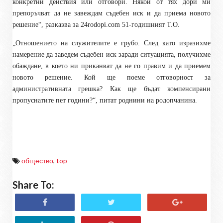
конкретни действия или отговори. Някои от тях дори ми
препоръчват да не завеждам съдебен иск и да приема новото
решение“, разказва за 24rodopi.com 51-годишният Т.О.
„Отношението на служителите е грубо. След като изразихме
намерение да заведем съдебен иск заради ситуацията, получихме
обаждане, в което ни приканват да не го правим и да приемем
новото решение. Кой ще поеме отговорност за
административната грешка? Как ще бъдат компенсирани
пропуснатите пет години?“, питат роднини на родопчанина.
общество
,
top
Share To: