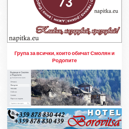
Група за всички, които обичат Смолян и
Родопите