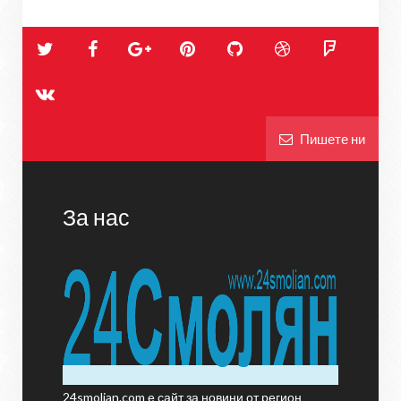
Пишете ни
За нас
24smolian.com е сайт за новини от регион