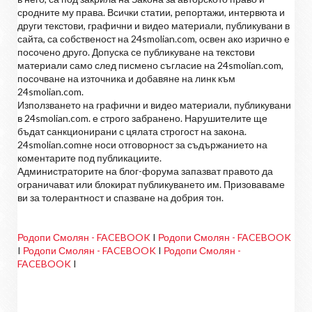
сродните му права. Всички статии, репортажи, интервюта и
други текстови, графични и видео материали, публикувани в
сайта, са собственост на 24smolian.com, освен ако изрично е
посочено друго. Допуска се публикуване на текстови
материали само след писмено съгласие на 24smolian.com,
посочване на източника и добавяне на линк към
24smolian.com.
Използването на графични и видео материали, публикувани
в 24smolian.com. е строго забранено. Нарушителите ще
бъдат санкционирани с цялата строгост на закона.
24smolian.comне носи отговорност за съдържанието на
коментарите под публикациите.
Администраторите на блог-форума запазват правото да
ограничават или блокират публикуването им. Призоваваме
ви за толерантност и спазване на добрия тон.
Родопи Смолян - FACEBOOK
I
Родопи Смолян - FACEBOOK
I
Родопи Смолян - FACEBOOK
I
Родопи Смолян -
FACEBOOK
I