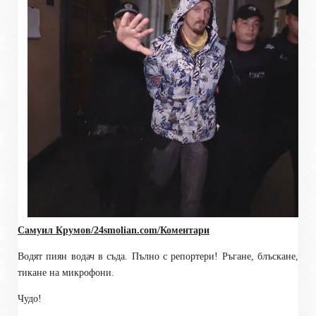
Самуил Крумов/24smolian
.com
/Коментари
Водят пиян водач в съда. Пълно с репортери! Ръгане, блъскане,
тикане на микрофони.
Чудо!