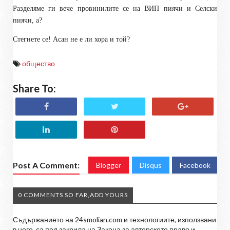
Разделяме ги вече провинилите се на ВИП пиячи и Селски
пиячи, а?
Стегнете се! Асан не е ли хора и той?
общество
Share To:
Post A Comment:
Blogger
Disqus
Facebook
0 COMMENTS SO FAR,ADD YOURS
Съдържанието на 24smolian.com и технологиите, използвани
в него, са под закрила на Закона за авторското право и