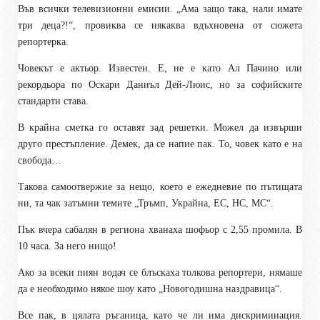
Във всички телевизионни емисии. „Ама защо така, нали имате
три деца?!“, провиква се някаква вдъхновена от сюжета
репортерка.
Човекът е актьор. Известен. Е, не е като Ал Пачино или
рекордьора по Оскари Даниъл Дей-Люис, но за софийските
стандарти става.
В крайна сметка го оставят зад решетки. Можел да извърши
друго престъпление. Демек, да се напие пак. То, човек като е на
свобода…
Такова самоотвержие за нещо, което е ежедневие по пътищата
ни, та чак затъмни темите „Тръмп, Украйна, ЕС, НС, МС“.
Пък вчера сабалян в региона хванаха шофьор с 2,55 промила. В
10 часа. За него нищо!
Ако за всеки пиян водач се блъскаха толкова репортери, нямаше
да е необходимо някое шоу като „Новогодишна наздравица“.
Все пак, в цялата ръганица, като че ли има дискриминация.